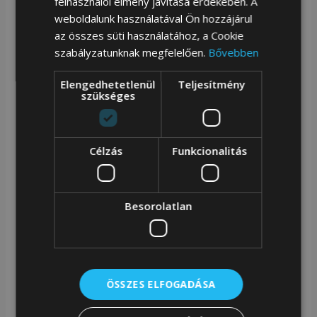
felhasználói élmény javítása érdekében. A
weboldalunk használatával Ön hozzájárul
az összes süti használatához, a Cookie
Ma:34 | Sz: 33 | Mé: 12 Cm
szabályzatunknak megfelelően.
Bővebben
Elengedhetetlenül
Teljesítmény
szükséges
Zellia Közepes Méretű Szuper Válltáska ,Méretét
Tekintve Igazi Hétköznapi Gyorsan Felkapom És
Célzás
Funkcionalitás
Megyek Táska ,Kényelmes Vállpánt Igény Szerint
Oldaltáskaként Is Hordható.Kívül Belül Zsebbel
Ellátott.
Besorolatlan
Cikkszám:
76841835
Kategóriák:
Zellia táska
,
Zellia válltáska
ÖSSZES ELFOGADÁSA
Kapcsolódó termékek