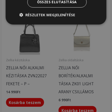
ÖSSZES ELUTASÍTÁSA
RÉSZLETEK MEGJELENÍTÉSE
Zellia kézitáska
Zellia oldaltáska
ZELLIA NŐI ALKALMI
ZELLIA NŐI
KÉZITÁSKA ZVN22027
BORÍTÉK/ALKALMI
FEKETE – P –
TÁSKA ZK01 LIGHT
ARANY CSILLÁMOS
14 990
Ft
6 990
Ft
Kosárba teszem
Kosárba teszem