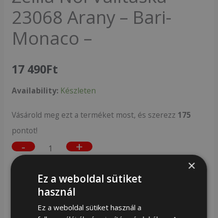
23068 Arany – Bari-
Monaco –
17 490
Ft
Availability:
Készleten
Vásárold meg ezt a terméket most, és szerezz
175
pontot!
-
+
×
Kosárba teszem
Ez a weboldal sütiket
használ
Mérete
Ez a weboldal sütiket használ a