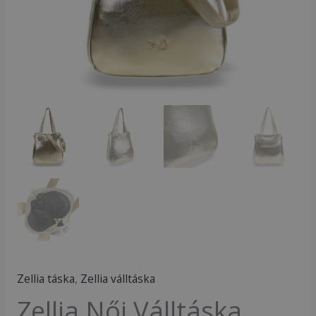
-
mennyiség
Zellia táska
,
Zellia válltáska
Zellia Női Válltáska