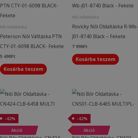
Női oldaltáska
Rovicky Női Oldaltáska R-Wb-
Női oldaltáska
Peterson Női Válltáska PTN
J01-8740 Black – Fekete
CTY-01-6098 BLACK- Fekete
7 990
Ft
5 490
Ft
Kosárba teszem
Kosárba teszem
Original
Current
Original
Current
price
price
price
price
was:
is:
was:
is:
4
2
4
2
490Ft.
590Ft.
490Ft.
590Ft.
-
42
%
-
42
%
Akciós termékek
Akciós termékek
-
Akció
42
%
-
Akció
42
%
Női Bőr Oldaltáska -CN424-
Női Bőr Oldaltáska -CN501-