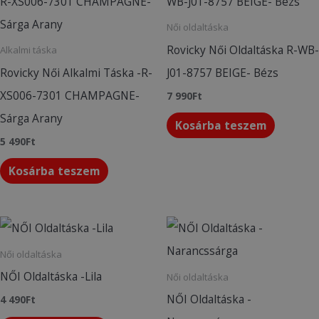
Női oldaltáska
Rovicky Női Oldaltáska R-WB-
Alkalmi táska
Rovicky Női Alkalmi Táska -R-
J01-8757 BEIGE- Bézs
XS006-7301 CHAMPAGNE-
7 990
Ft
Sárga Arany
Kosárba teszem
5 490
Ft
Kosárba teszem
Női oldaltáska
NŐI Oldaltáska -Lila
Női oldaltáska
NŐI Oldaltáska -
4 490
Ft