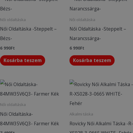
Női oldaltáska
Női oldaltáska
Női Oldaltáska -Steppelt –
Női Oldaltáska -Steppelt –
Bézs-
Narancssárga-
6 990
Ft
6 990
Ft
Kosárba teszem
Kosárba teszem
Női oldaltáska
Női Oldaltáska-
Alkalmi táska
84MW35V6Q3- Farmer Kék
Rovicky Női Alkalmi Táska -R-
XS028-3-0665 WHITE- Fehér
7 490
Ft