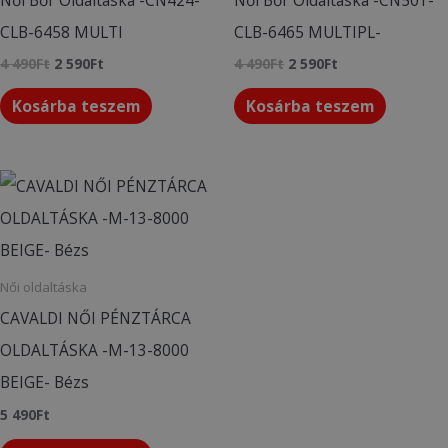
CLB-6458 MULTI
CLB-6465 MULTIPL-
4 490
Ft
2 590
Ft
4 490
Ft
2 590
Ft
Kosárba teszem
Kosárba teszem
Női oldaltáska
CAVALDI NŐI PÉNZTÁRCA
OLDALTÁSKA -M-13-8000
BEIGE- Bézs
5 490
Ft