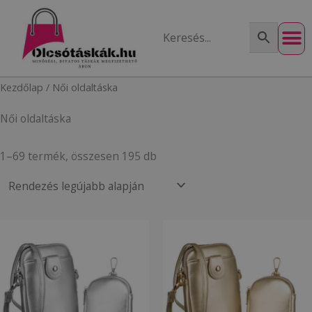
Skip
to
content
Sorted
Kezdőlap
/ Női oldaltáska
by
latest
Női oldaltáska
1–69 termék, összesen 195 db