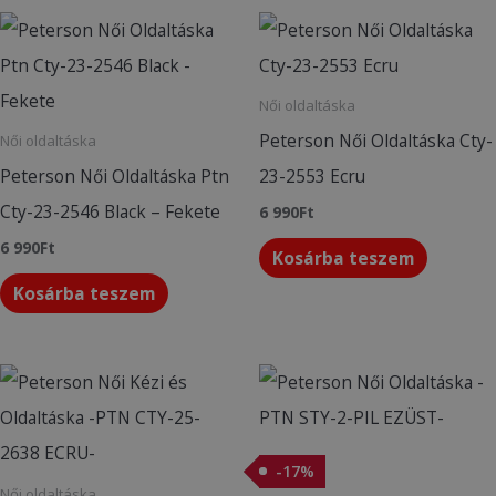
Női oldaltáska
Peterson Női Oldaltáska Cty-
Női oldaltáska
Peterson Női Oldaltáska Ptn
23-2553 Ecru
Cty-23-2546 Black – Fekete
6 990
Ft
6 990
Ft
Kosárba teszem
Kosárba teszem
Original
Current
price
price
was:
is:
8
7
990Ft.
490Ft.
-
17
%
Női oldaltáska