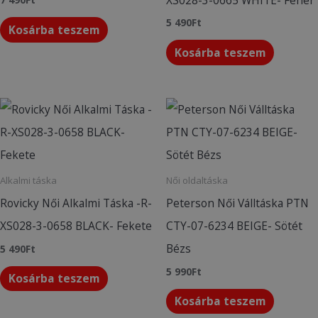
5 490
Ft
Kosárba teszem
Kosárba teszem
Alkalmi táska
Női oldaltáska
Rovicky Női Alkalmi Táska -R-
Peterson Női Válltáska PTN
XS028-3-0658 BLACK- Fekete
CTY-07-6234 BEIGE- Sötét
Bézs
5 490
Ft
5 990
Ft
Kosárba teszem
Kosárba teszem