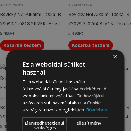
Alkalmi táska
Alkalmi táska
Rovicky Női Alkalmi Táska -R-
Rovicky Női Alkalmi Táska -R-
XS030-1-0818 SILVER- Ezüst
XS029-3-0764 BLACK- Fekete
5 490
Ft
5 490
Ft
Kosárba teszem
Kosárba teszem
×
Ez a weboldal sütiket
használ
Ez a weboldal sütiket használ a
felhasználói élmény javítása érdekében. A
weboldalunk használatával Ön hozzájárul
Alkalmi táska
Alkalmi táska
az összes süti használatához, a Cookie
Rovicky Női Alkalmi Táska -R-
Rovicky Női Alkalmi Táska -R-
szabályzatunknak megfelelően.
Bővebben
XS029-3-0771 WHITE- Fehér
XS029-3-0795 SILVER- Ezüst
Elengedhetetlenül
Teljesítmény
5 490
Ft
5 490
Ft
szükséges