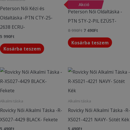
Akciós termékek
-
Akció
17
%
Peterson Női Kézi és
Peterson Női Oldaltáska -
Oldaltáska -PTN CTY-25-
PTN STY-2-PIL EZÜST-
2638 ECRU-
8 990
Ft
7 490
Ft
5 990
Ft
Kosárba teszem
Kosárba teszem
Alkalmi táska
Alkalmi táska
Rovicky Női Alkalmi Táska -R-
Rovicky Női Alkalmi Táska -R-
XS027-4429 BLACK- Fekete
XS021-4221 NAVY- Sötét Kék
5 490
Ft
5 490
Ft