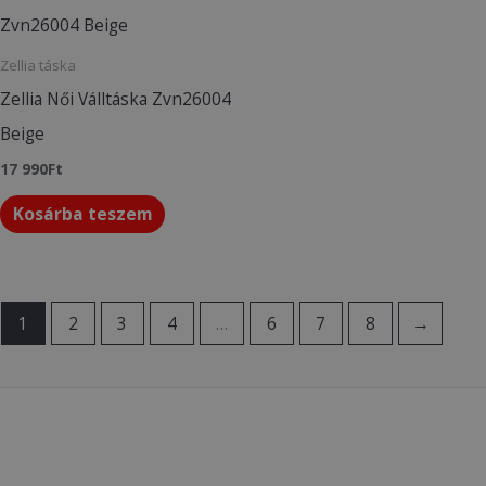
Zellia táska
Zellia Női Válltáska Zvn26004
Beige
17 990
Ft
Kosárba teszem
1
2
3
4
…
6
7
8
→