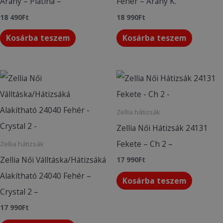
Arany – Platina –
Fehér – Arany K.
18 490
Ft
18 990
Ft
Kosárba teszem
Kosárba teszem
Zellia hátizsák
Zellia Női Hátizsák 24131
Fekete – Ch 2 –
Zellia hátizsák
Zellia Női Válltáska/Hátizsáká
17 990
Ft
Alakítható 24040 Fehér –
Kosárba teszem
Crystal 2 –
17 990
Ft