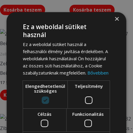
Kosárba teszem
Kosárba teszem
×
Ez a weboldal sütiket
használ
Ez a weboldal sütiket használ a
felhasználói élmény javítása érdekében. A
Zellia táska
Zellia táska
weboldalunk használatával Ön hozzájárul
Zelia Női Válltáska 26017
Zelia Női Válltáska 26017
az összes süti használatához, a Cookie
Beige-Arany – Csillámos –
Barna – Velúr –
szabályzatunknak megfelelően.
Bővebben
17 990
Ft
17 990
Ft
Elengedhetetlenül
Teljesítmény
szükséges
Kosárba teszem
Kosárba teszem
Célzás
Funkcionalitás