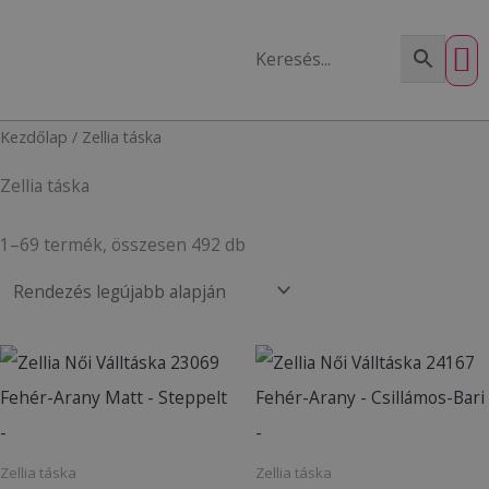
Skip
to
content
Sorted
Kezdőlap
/ Zellia táska
by
latest
Zellia táska
1–69 termék, összesen 492 db
Zellia táska
Zellia táska