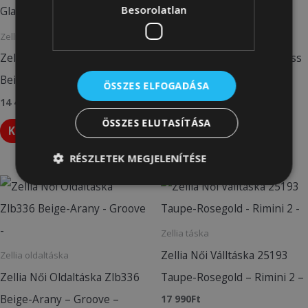
Besorolatlan
Zellia táska
Zellia Női Válltáska Zlb332
Zellia oldaltáska
Zellia Női Oldaltáska Zlb103
Beige-Arany – Groove-Glass
Beige-Világos Arany – Glass –
–
ÖSSZES ELFOGADÁSA
14 490
Ft
17 990
Ft
ÖSSZES ELUTASÍTÁSA
Kosárba teszem
Kosárba teszem
RÉSZLETEK MEGJELENÍTÉSE
Zellia táska
Zellia Női Válltáska 25193
Zellia oldaltáska
Zellia Női Oldaltáska Zlb336
Taupe-Rosegold – Rimini 2 –
Beige-Arany – Groove –
17 990
Ft