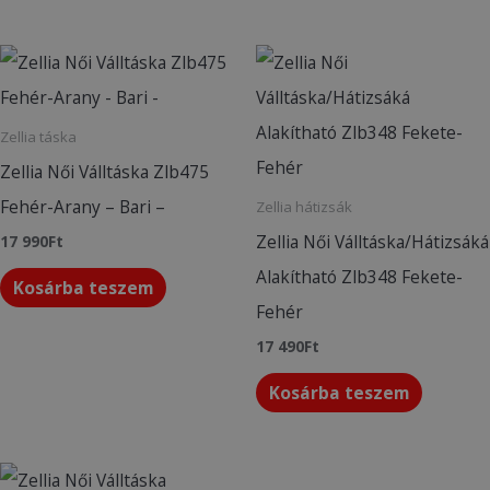
Zellia táska
Zellia Női Válltáska Zlb475
Fehér-Arany – Bari –
Zellia hátizsák
Zellia Női Válltáska/Hátizsáká
17 990
Ft
Alakítható Zlb348 Fekete-
Kosárba teszem
Fehér
17 490
Ft
Kosárba teszem