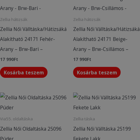
Zellia hátizsák
Zellia hátizsák
Zellia Női Válltáska/Hátizsáká
Zellia Női Válltáska/Hátizsáká
Alakítható 24171 Fehér-
Alakítható 24171 Beige-
Arany – Brw-Bari –
Arany – Brw-Csillámos –
17 990
Ft
17 990
Ft
Kosárba teszem
Kosárba teszem
Via55. oldaltáska
Zellia táska
Zellia Női Oldaltáska 25096
Zellia Női Válltáska 25199
Púder
Fekete Lakk