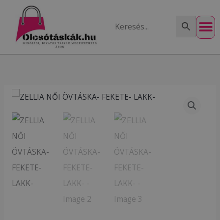
Skip
to
content
ZELLIA
NŐI
ÖVTÁSKA-
FEKETE-
LAKK-
mennyiség