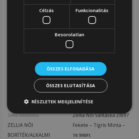
hevederekkel rendelkezik, így kényelmesen viselheti
a derekán vagy a csípőjén.
Célzás
Funkcionalitás
Cikkszám:
87855526
Besorolatlan
Kategóriák:
Zellia övtáska
,
Zellia táska
Kapcsolódó termékek
ÖSSZES ELFOGADÁSA
ÖSSZES ELUTASÍTÁSA
RÉSZLETEK MEGJELENÍTÉSE
Zellia táska
Zellia Női Válltáska Zlb97
Zellia oldaltáska
ZELLIA NŐI
Fekete – Tigris Minta –
BORÍTÉK/ALKALMI
16 990
Ft