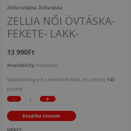
Zellia övtáska
,
Zellia táska
ZELLIA NŐI ÖVTÁSKA-
FEKETE- LAKK-
13 990
Ft
Availability:
Készleten
Vásárold meg ezt a terméket most, és szerezz
140
pontot!
-
+
Kosárba teszem
MÉRET: