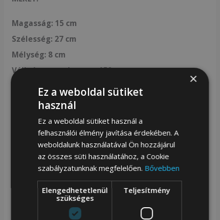
Magasság: 15 cm
Szélesség: 27 cm
Mélység: 8 cm
Vállpánt max. hossza: 150 cm
×
Ez a weboldal sütiket
használ
Ez a stílusos és elegáns övtáska tökéletes választás
Ez a weboldal sütiket használ a
azoknak, akik egy kisméretű, de praktikus táskát
felhasználói élmény javítása érdekében. A
keresnek mindennapi használatra. A táska fő rekesze
weboldalunk használatával Ön hozzájárul
az összes süti használatához, a Cookie
elegendő helyet biztosít pénztárcának, telefonnak és
szabályzatunknak megfelelően.
Bővebben
egyéb kisebb tárgyaknak. . A táska hátulján egy
cipzáros zseb található, amely ideális értékek vagy
Elengedhetetlenül
Teljesítmény
szükséges
fontos dokumentumok tárolására. A táska állítható