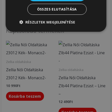
Cikkszám:
78209183
ÖSSZES ELUTASÍTÁSA
Kategóriák:
Zellia kézitáska
,
Zellia táska
RÉSZLETEK MEGJELENÍTÉSE
Kapcsolódó termékek
Zellia oldaltáska
Zellia Női Oldaltáska
Zellia oldaltáska
23012 Kék- Monaco2-
Zellia Női Oldaltáska
Zlb44 Platina Ezüst – Line
10 990
Ft
–
Kosárba teszem
12 490
Ft