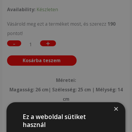
Availability:
Készleten
Vásárold meg ezt a terméket most, és szerezz
190
pontot!
-
+
Kosárba teszem
Méretei:
Magasság: 26 cm| Szélesség: 25 cm | Mélység: 14
cm
×
Zellia merev táska elegáns és modern megjelenésű,
Ez a weboldal sütiket
kettő széles pánt egészít ki.
használ