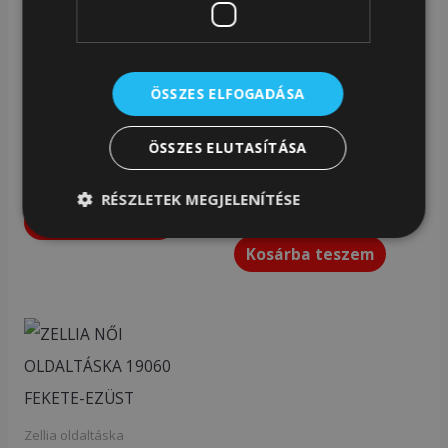
Zellia oldaltáska
Zellia oldaltáska
ÖSSZES ELFOGADÁSA
ZELLIA NŐI OLDALTÁSKA
Zellia Női Oldaltáska
21019 KÉK – CRYSTAL –
Zlb44 Platina Ezüst – Line
ÖSSZES ELUTASÍTÁSA
–
14 990
Ft
RÉSZLETEK MEGJELENÍTÉSE
12 490
Ft
Kosárba teszem
Kosárba teszem
Zellia oldaltáska