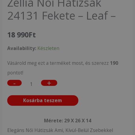
Zellia Női Hátizsák
mennyiség
24131 Fekete – Leaf –
18 990
Ft
Availability:
Készleten
Vásárold meg ezt a terméket most, és szerezz
190
pontot!
-
+
Kosárba teszem
Mérete: 29 X 26 X 14
Elegáns Női Hátizsák Ami, Kívül-Belül Zsebekkel