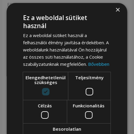
Ellátott.
×
Ez a weboldal sütiket
Zellia Szuper Hátizsák Nyári És Téli Kollekció
használ
Tökéletes Kiegészítője ,Méretét Tekintve Szuper
Ez a weboldal sütiket használ a
Méret Hétköznapokra . Sportos És Egyedi Öltözetedet
felhasználói élmény javítása érdekében. A
Egyaránt Kombinálhatod Ezzel A Táskával . Bízunk
weboldalunk használatával Ön hozzájárul
az összes süti használatához, a Cookie
Benne,Hogy Te Is Úgyan Úgy A Szerelmese Leszel
szabályzatunknak megfelelően.
Bővebben
Ahogyan Mi Is
Elengedhetetlenül
Teljesítmény
szükséges
Cikkszám:
66149132
Kategóriák:
Zellia hátizsák
,
Zellia táska
Célzás
Funkcionalitás
Kapcsolódó termékek
Besorolatlan