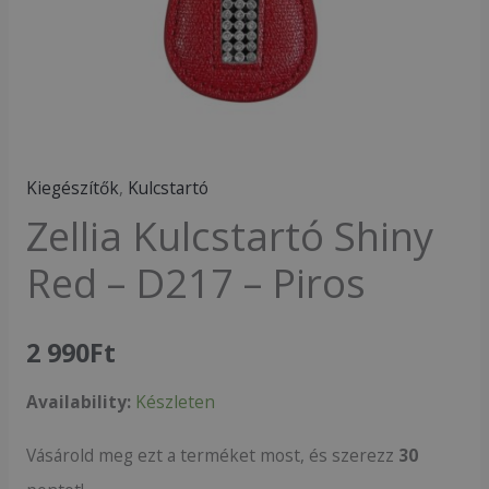
mennyiség
Kiegészítők
,
Kulcstartó
Zellia Kulcstartó Shiny
Red – D217 – Piros
2 990
Ft
Availability:
Készleten
Vásárold meg ezt a terméket most, és szerezz
30