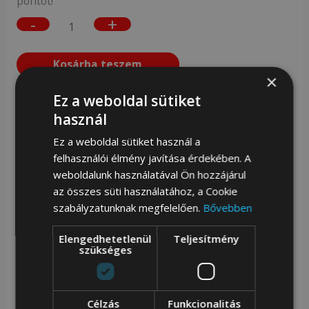
pontot!
-
+
Kosárba teszem
×
Ez a weboldal sütiket
Ragyogj minden lépésnél ezzel az exkluzív, női bőr
használ
kulcstartóval, melyet kristályos díszítéssel emeltünk
Ez a weboldal sütiket használ a
ki. Legyen stílusod része a mindennapokban és tartsd
felhasználói élmény javítása érdekében. A
kulcsaidat divatosan és elegánsan!
weboldalunk használatával Ön hozzájárul
az összes süti használatához, a Cookie
Cikkszám:
92713161
Kategóriák:
Kiegészítők
,
Kulcstartó
szabályzatunknak megfelelően.
Bővebben
Elengedhetetlenül
Teljesítmény
Kapcsolódó termékek
szükséges
Célzás
Funkcionalitás