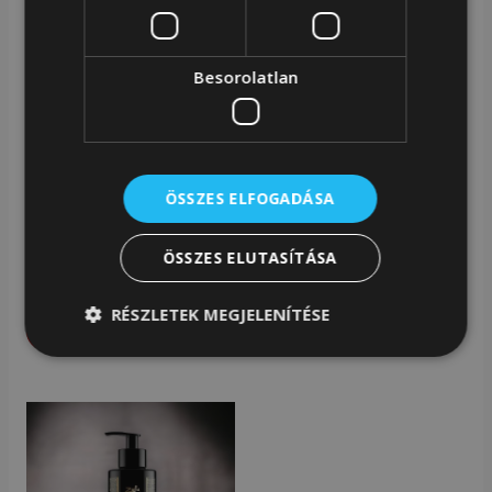
Besorolatlan
Kiegészítők
Kiegészítők
ÖSSZES ELFOGADÁSA
Kulcstartó Bőr K001-AGN-
Bőr Kulcstartó Brelok-
5236 MULTI
CRY-CRM-3890- Black
ÖSSZES ELUTASÍTÁSA
1 790
Ft
2 490
Ft
RÉSZLETEK MEGJELENÍTÉSE
Kosárba teszem
Kosárba teszem