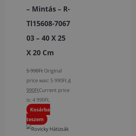
– Mintás – R-
Tl15608-7067
03 – 40 X 25
X 20 Cm
5 990
Ft
Original
price was: 5 990Ft.
4
990
Ft
Current price
is: 4 990Ft.
Kosárba
teszem