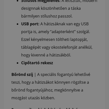
Stílusos megjelenés:
A letisztult, modern
designnak köszönhetően a táska
bármilyen stílushoz passzol.
USB port:
A hátizsáknak van egy USB
portja is, amely “adapterként” szolgál.
Ezzel kényelmesen töltheti laptopját,
táblagépét vagy okostelefonját anélkül,
hogy kivenné a hátizsákból.
Cipőtartó rekesz
Bőrönd szíj
| A speciális fogantyú lehetővé
teszi, hogy a hátizsákot könnyen rögzítse a
bőrönd fogantyújához, megkönnyítve a
mozgást utazás közben.