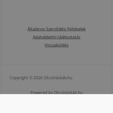
Általános Szerződési Feltételek
Adatvédelmi tájékoztatás
Visszaküldés
Copyright © 2026 Olcsótáskák.hu
Powered by Olcsótáskák.hu
HTML Snippets
Powered By :
XYZScripts.com