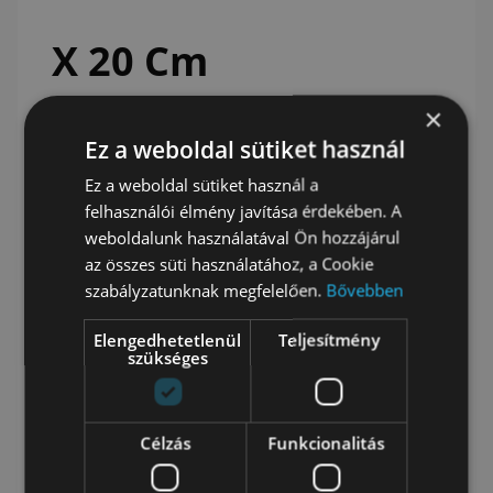
X 20 Cm
×
13 990
Ft
Ez a weboldal sütiket használ
Ez a weboldal sütiket használ a
Availability:
Készleten
felhasználói élmény javítása érdekében. A
weboldalunk használatával Ön hozzájárul
Vásárold meg ezt a terméket most, és szerezz
az összes süti használatához, a Cookie
140
pontot!
szabályzatunknak megfelelően.
Bővebben
-
Utazó Hátizsák- Fekete - LC2517720- 46
Elengedhetetlenül
Teljesítmény
+
X 30 X 20 Cm mennyiség
szükséges
Kosárba teszem
Célzás
Funkcionalitás
Méret: