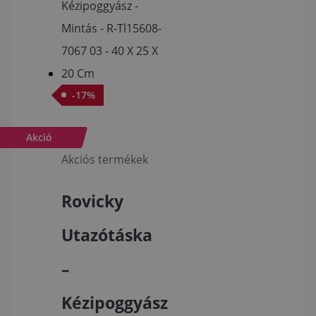
-
17
%
Akció
Akciós termékek
Rovicky
Utazótáska
–
Kézipoggyász