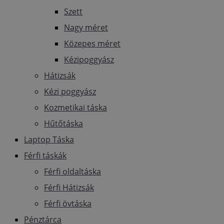
Szett
Nagy méret
Közepes méret
Kézipoggyász
Hátizsák
Kézi poggyász
Kozmetikai táska
Hűtőtáska
Laptop Táska
Férfi táskák
Férfi oldaltáska
Férfi Hátizsák
Férfi övtáska
Pénztárca