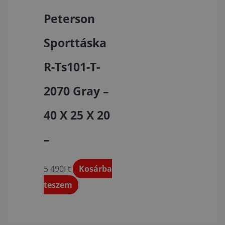
Peterson
Sporttáska
R-Ts101-T-
2070 Gray –
40 X 25 X 20
–
5 490
Ft
Kosárba
teszem