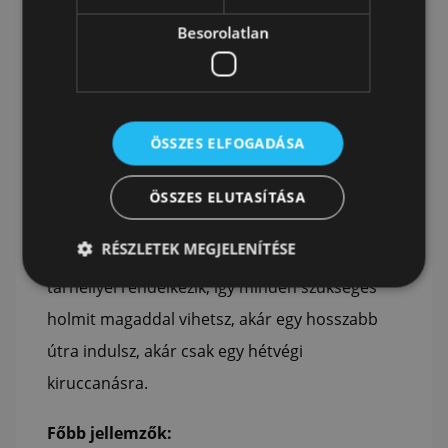
Magasság: 40 Cm|
Szélesség: 25 Cm
Besorolatlan
|
Mélység: 20 Cm
Praktikus és tágas utazó hátizsák
ÖSSZES ELFOGADÁSA
Ez a sokoldalú hátizsák tökéletes választás
ÖSSZES ELUTASÍTÁSA
azoknak akik kényelmes és stílusos megoldást
RÉSZLETEK MEGJELENÍTÉSE
keresnek utazásaikhoz. A táska rengeteg
tárhellyel rendelkezik, így minden szükséges
holmit magaddal vihetsz, akár egy hosszabb
útra indulsz, akár csak egy hétvégi
kiruccanásra.
Főbb jellemzők: