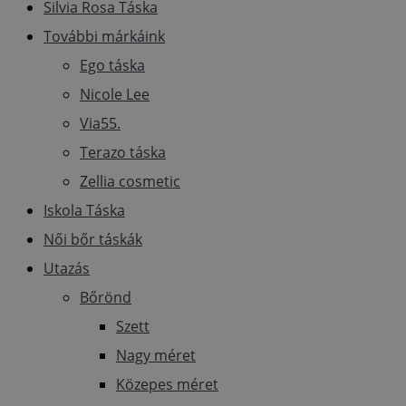
Silvia Rosa Táska
További márkáink
Ego táska
Nicole Lee
Via55.
Terazo táska
Zellia cosmetic
Iskola Táska
Női bőr táskák
Utazás
Bőrönd
Szett
Nagy méret
Közepes méret