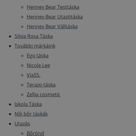
Henney Bear Testtáska
Henney Bear Utazótáska
Henney Bear Válltáska
Silvia Rosa Táska
További márkáink
Ego táska
Nicole Lee
Via55.
Terazo táska
Zellia cosmetic
Iskola Táska
Női bőr táskák
Utazás
Bőrönd