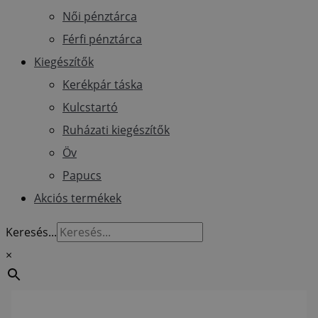
Női pénztárca
Férfi pénztárca
Kiegészítők
Kerékpár táska
Kulcstartó
Ruházati kiegészítők
Öv
Papucs
Akciós termékek
Keresés...
×