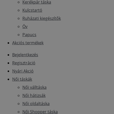
Kerékpár táska
Kulcstartó
Ruházati kiegészítők
Öv
Papucs
Akciós termékek
Bejelentkezés
Regisztráció
Nyári Akció
Női táskák
Női válltáska
Női hátizsák
Női oldaltáska
Női Shopper táska