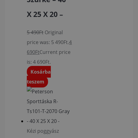
X 25 X 20 –
5 490
Ft
Original
price was: 5 490Ft.
4
690
Ft
Current price
is: 4 690Ft.
Kosárba
teszem
Kézi poggyász