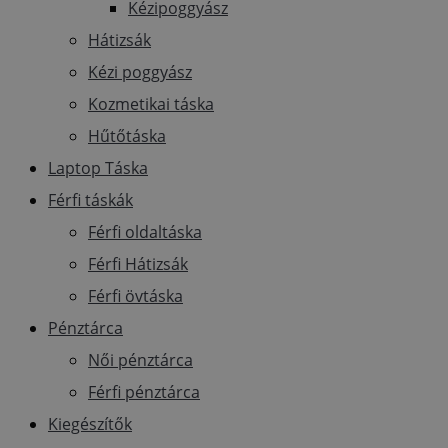
Kézipoggyász
Hátizsák
Kézi poggyász
Kozmetikai táska
Hűtőtáska
Laptop Táska
Férfi táskák
Férfi oldaltáska
Férfi Hátizsák
Férfi övtáska
Pénztárca
Női pénztárca
Férfi pénztárca
Kiegészítők