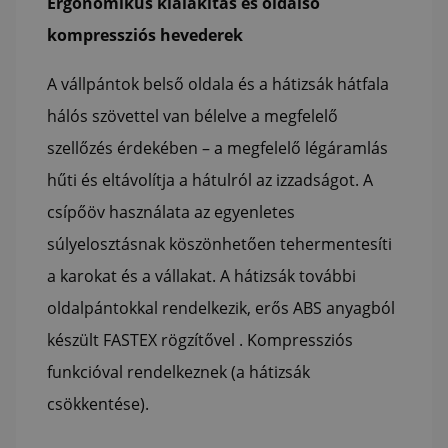
Ergonomikus kialakítás és oldalsó
kompressziós hevederek
A vállpántok belső oldala és a hátizsák hátfala
hálós szövettel van bélelve a megfelelő
szellőzés érdekében – a megfelelő légáramlás
hűti és eltávolítja a hátulról az izzadságot. A
csípőöv használata az egyenletes
súlyelosztásnak köszönhetően tehermentesíti
a karokat és a vállakat. A hátizsák további
oldalpántokkal rendelkezik, erős ABS anyagból
készült FASTEX rögzítővel . Kompressziós
funkcióval rendelkeznek (a hátizsák
csökkentése).