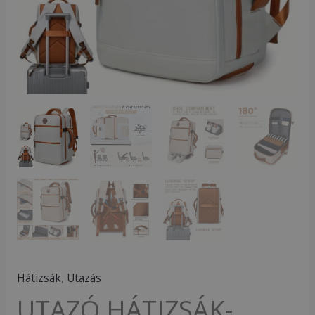
CM
mennyiség
Hátizsák
,
Utazás
UTAZÓ HÁTIZSÁK-