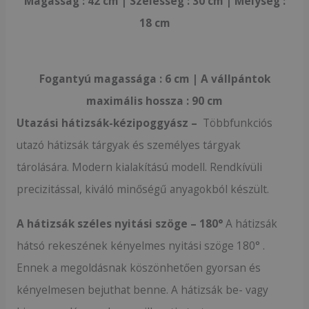
Magasság : 42 cm | Szélesség : 30 cm | Mélység :
18 cm
Fogantyú magassága : 6 cm | A vállpántok
maximális hossza : 90 cm
Utazási hátizsák-kézipoggyász –
Többfunkciós
utazó hátizsák tárgyak és személyes tárgyak
tárolására. Modern kialakítású modell. Rendkívüli
precizitással, kiváló minőségű anyagokból készült.
A hátizsák széles nyitási szöge – 180°
A hátizsák
hátsó rekeszének kényelmes nyitási szöge 180° .
Ennek a megoldásnak köszönhetően gyorsan és
kényelmesen bejuthat benne. A hátizsák be- vagy