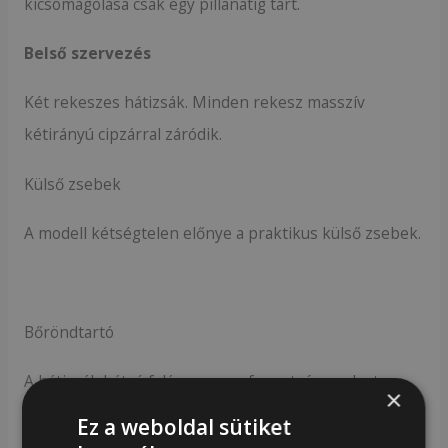
kicsomagolása csak egy pillanatig tart.
Belső szervezés
Két rekeszes hátizsák. Minden rekesz masszív
kétirányú cipzárral záródik.
Külső zsebek
A modell kétségtelen előnye a praktikus külső zsebek.
Bőröndtartó
A hátizsák hátsó falán van egy fogantyú, amelyet a
×
bőröndhöz rögzíthetsz.
Ez a weboldal sütiket