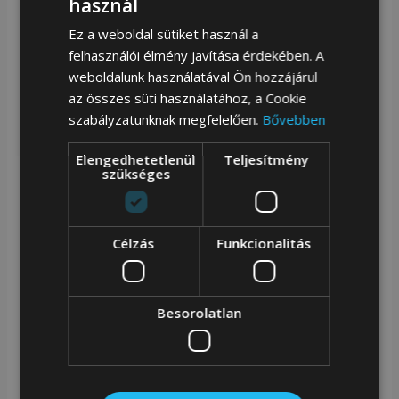
használ
Ez a weboldal sütiket használ a
felhasználói élmény javítása érdekében. A
Ergonomikus kialakítás és oldalsó kompressziós
weboldalunk használatával Ön hozzájárul
hevederek
az összes süti használatához, a Cookie
szabályzatunknak megfelelően.
Bővebben
A vállpántok belső oldala és a hátizsák hátfala hálós
szövettel van bélelve a megfelelő szellőzés érdekében
Elengedhetetlenül
Teljesítmény
szükséges
– a megfelelő légáramlás hűti és eltávolítja a hátulról
az izzadságot. A csípőöv használata az egyenletes
súlyelosztásnak köszönhetően tehermentesíti a
Célzás
Funkcionalitás
karokat és a vállakat. A hátizsák további oldalpántokkal
rendelkezik, erős ABS anyagból készült FASTEX
Besorolatlan
rögzítővel . Kompressziós funkcióval rendelkeznek (a
hátizsák csökkentése).