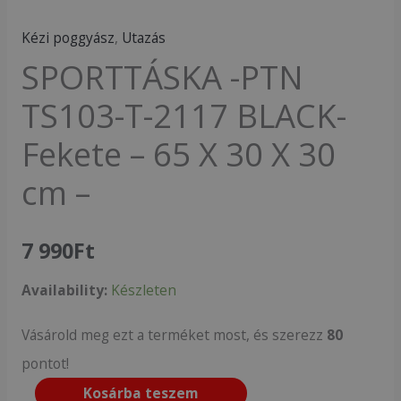
Kézi poggyász
,
Utazás
SPORTTÁSKA -PTN
TS103-T-2117 BLACK-
Fekete – 65 X 30 X 30
cm –
7 990
Ft
Availability:
Készleten
Vásárold meg ezt a terméket most, és szerezz
80
pontot!
Kosárba teszem