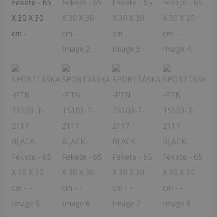
-
65
X
30
X
30
cm
-
mennyiség