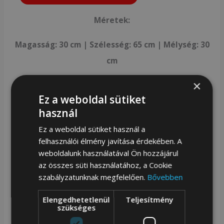
Méretek:
Magasság: 30 cm | Szélesség: 65 cm | Mélység: 30
cm
×
Fogantyú magassága: 26 cm
Ez a weboldal sütiket
Maximális szíjhossz: 120 cm
használ
Ez a weboldal sütiket használ a
felhasználói élmény javítása érdekében. A
weboldalunk használatával Ön hozzájárul
Nagy poliészter sport utazótáska – Peterson
az összes süti használatához, a Cookie
szabályzatunknak megfelelően.
Bővebben
Tágas és nagyon tartós utazótáska sportos stílusban.
Elengedhetetlenül
Teljesítmény
Rendkívül tartós poliészter anyagból készült. A táska
szükséges
nincs merevítve, így összecsukva kevés helyet foglal