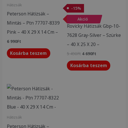
Hátizsák
-
15
%
Peterson Hátizsák –
Akciós termékek
-
Akció
15
%
Mintás – Ptn 77707-8339
Rovicky Hátizsák Gbp-10-
Pink – 40 X 29 X 14 Cm –
7628 Gray-Silver – Szürke
6 990
Ft
– 40 X 25 X 20 –
Kosárba teszem
5 490
Ft
4 690
Ft
Kosárba teszem
Hátizsák
Peterson Hátizsák –