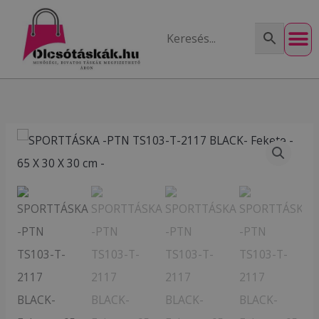
Skip
to
content
SPORTTÁSKA
-
PTN
TS103-
T-
2117
BLACK-
Fekete