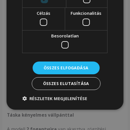
el.
Célzás
Funkcionalitás
Tágas és funkcionális
Besorolatlan
Táska
egy tágas rekesszel,
dupla cipzárral zárva. A
rekesz fedéllel rendelkezik a nagyon kényelmes
csomagolás érdekében.
ÖSSZES ELFOGADÁSA
A táska
további 2 zsebbel
rendelkezik:
2 tágas külső cipzáras zseb a táska elején
ÖSSZES ELUTASÍTÁSA
és hátulján.
RÉSZLETEK MEGJELENÍTÉSE
Táska kényelmes vállpánttal
A modell
2 fogantyúra
van akasztva, rögzítési