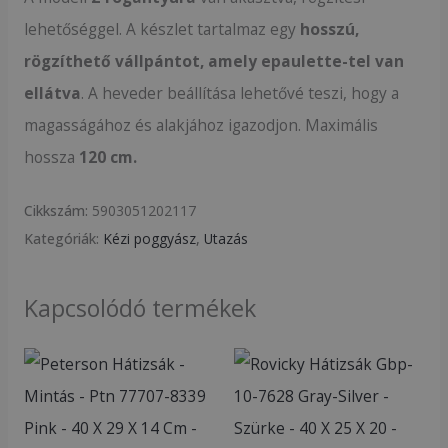
lehetőséggel. A készlet tartalmaz egy
hosszú,
rögzíthető vállpántot, amely epaulette-tel van
ellátva
. A heveder beállítása lehetővé teszi, hogy a
magasságához és alakjához igazodjon. Maximális
hossza
120 cm.
Cikkszám:
5903051202117
Kategóriák:
Kézi poggyász
,
Utazás
Kapcsolódó termékek
Original
Current
price
price
was:
is:
5
4
490Ft.
690Ft.