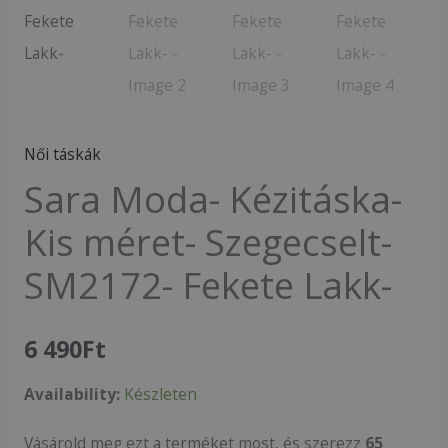
Lakk-
mennyiség
Női táskák
Sara Moda- Kézitáska-
Kis méret- Szegecselt-
SM2172- Fekete Lakk-
6 490
Ft
Availability:
Készleten
Vásárold meg ezt a terméket most, és szerezz
65