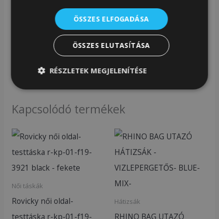
Ez a kis lakk kézitáska ideális választás alkalmi
ÖSSZES ELFOGADÁSA
eseményekre, esti programokra vagy akár
ÖSSZES ELUTASÍTÁSA
mindennapi elegáns viselethez is.
RÉSZLETEK MEGJELENÍTÉSE
Cikkszám:
SM2172
Kategória:
Női táskák
Kapcsolódó termékek
Női táskák
Rovicky női oldal-
Hátizsák
testtáska r-kp-01-f19-
RHINO BAG UTAZÓ