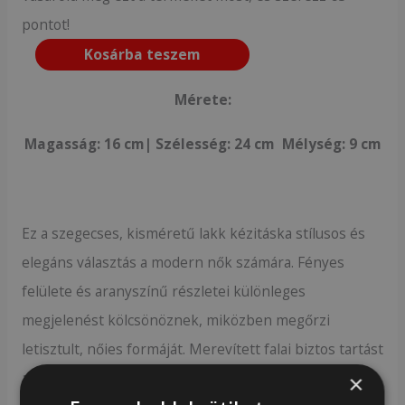
pontot!
Kosárba teszem
Mérete:
Magasság: 16 cm| Szélesség: 24 cm Mélység: 9 cm
Ez a szegecses, kisméretű lakk kézitáska stílusos és
elegáns választás a modern nők számára. Fényes
felülete és aranyszínű részletei különleges
megjelenést kölcsönöznek, miközben megőrzi
letisztult, nőies formáját. Merevített falai biztos tartást
adnak, így a táska mindig megőrzi kifinomult alakját.
×