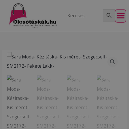
Skip
to
content
Sara
Moda-
Kézitáska-
Kis
méret-
Szegecselt-
SM2172-
Fekete