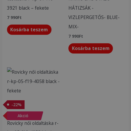
3921 black – fekete
HÁTIZSÁK -
VIZLEPERGETŐS- BLUE-
7 990
Ft
MIX-
Kosárba teszem
7 990
Ft
Kosárba teszem
Original
Current
price
price
was:
is:
8
6
990Ft.
990Ft.
-
22
%
Akciós termékek
-
Akció
22
%
Rovicky női oldaltáska r-