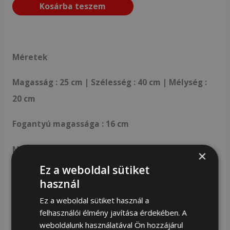
Kosárba teszem
Méretek
Magasság : 25 cm | Szélesség : 40 cm | Mélység :
20 cm
Fogantyú magassága : 16 cm
Maximális szíjhossz : 136 cm
×
Ez a weboldal sütiket
Könnyű utazótáska tartós poliészterből – Rovicky
használ
Tökéletes kézipoggyásznak a Wizzair és a
Ez a weboldal sütiket használ a
felhasználói élmény javítása érdekében. A
Ryanair számára egyaránt – megfelel a
weboldalunk használatával Ön hozzájárul