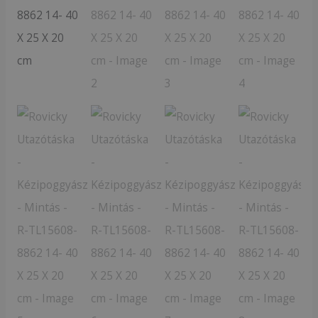
TL15608-
8862
14-
40
X
25
X
20
cm
mennyiség