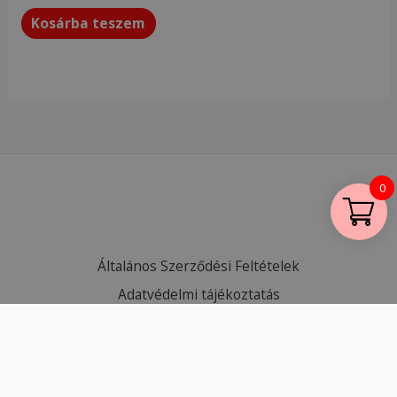
Kosárba teszem
0
Általános Szerződési Feltételek
Adatvédelmi tájékoztatás
Visszaküldés