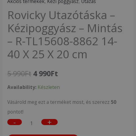
Akciós termékek
,
Kézi poggyász
,
Utazás
Rovicky Utazótáska –
Kézipoggyász – Mintás
– R-TL15608-8862 14-
40 X 25 X 20 cm
5 990
Ft
4 990
Ft
Availability:
Készleten
Vásárold meg ezt a terméket most, és szerezz
50
pontot!
-
+