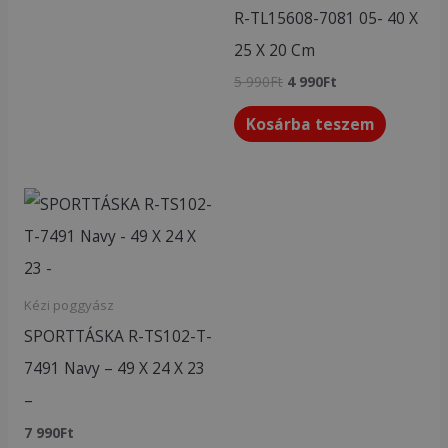
R-TL15608-7081 05- 40 X
25 X 20 Cm
5 990
Ft
4 990
Ft
Kosárba teszem
Kézi poggyász
SPORTTÁSKA R-TS102-T-
7491 Navy – 49 X 24 X 23
–
7 990
Ft