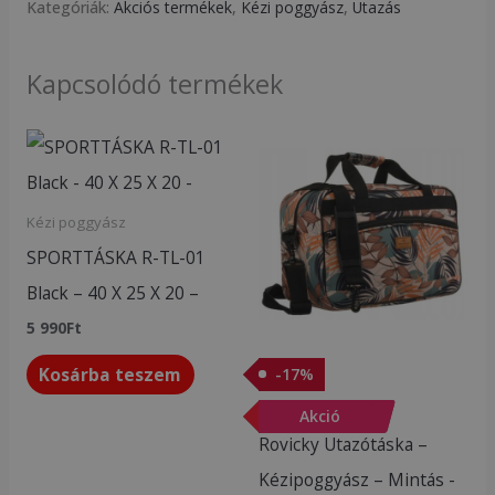
Kategóriák:
Akciós termékek
,
Kézi poggyász
,
Utazás
Kapcsolódó termékek
Original
Current
price
price
was:
is:
5
4
990Ft.
990Ft.
Kézi poggyász
SPORTTÁSKA R-TL-01
Black – 40 X 25 X 20 –
5 990
Ft
Kosárba teszem
-
17
%
Akciós termékek
-
Akció
17
%
Rovicky Utazótáska –
Kézipoggyász – Mintás -