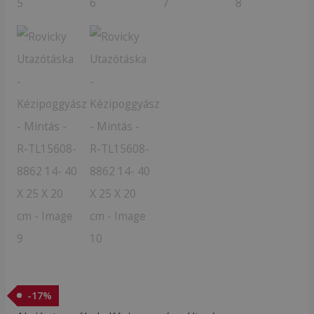
-
17
%