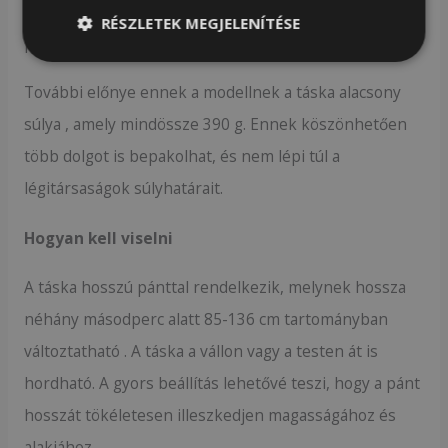
cipzárral záródó zseb található. A táska belseje
RÉSZLETEK MEGJELENÍTÉSE
praktikus fekete béléssel van bélelve.
További előnye ennek a modellnek a táska alacsony
súlya , amely mindössze 390 g. Ennek köszönhetően
több dolgot is bepakolhat, és nem lépi túl a
légitársaságok súlyhatárait.
Hogyan kell viselni
A táska hosszú pánttal rendelkezik, melynek hossza
néhány másodperc alatt 85-136 cm tartományban
változtatható . A táska a vállon vagy a testen át is
hordható. A gyors beállítás lehetővé teszi, hogy a pánt
hosszát tökéletesen illeszkedjen magasságához és
alakjához.