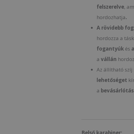
felszerelve
, a
hordozhatja
.
A rövidebb fo
hordozza a tás
fogantyúk
és
a
a
vállán
hordoz
Az állítható szíj
lehetőséget
kí
a
bevásárlótá
Belső karabiner;