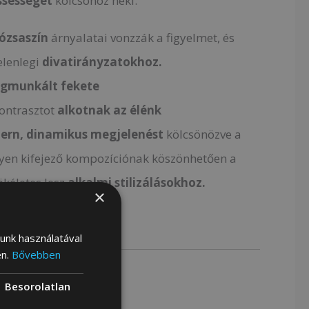
issességet
kölcsönöz neki.
ózsaszín
árnyalatai vonzzák a figyelmet, és
elenlegi
divatirányzatokhoz.
gmunkált fekete
ontrasztot
alkotnak az élénk
ern, dinamikus megjelenést
kölcsönözve a
lyen kifejező kompozíciónak köszönhetően a
ökéletes lesz
alkalmi stilizálásokhoz.
×
lunk használatával
en.
Bővebben
Besorolatlan