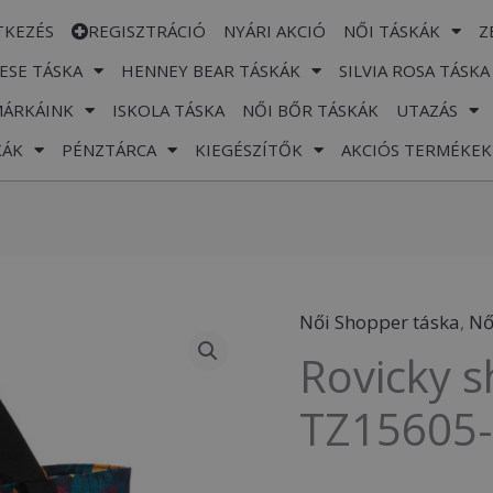
TKEZÉS
REGISZTRÁCIÓ
NYÁRI AKCIÓ
NŐI TÁSKÁK
Z
ESE TÁSKA
HENNEY BEAR TÁSKÁK
SILVIA ROSA TÁSKA
MÁRKÁINK
ISKOLA TÁSKA
NŐI BŐR TÁSKÁK
UTAZÁS
KÁK
PÉNZTÁRCA
KIEGÉSZÍTŐK
AKCIÓS TERMÉKEK
Női Shopper táska
,
Nő
Rovicky
Rovicky s
shopper-
Mintás-
TZ15605
R-
TZ15605-