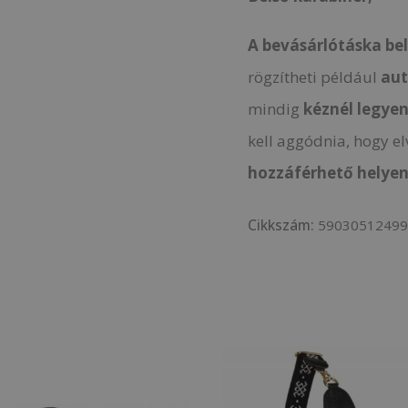
A bevásárlótáska be
rögzítheti például
aut
mindig
kéznél legyen
kell aggódnia, hogy el
hozzáférhető helyen
Cikkszám:
5903051249
Original
Current
price
price
was:
is:
8
6