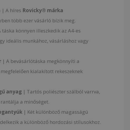
a
| A híres
Rovicky® márka
ben több ezer vásárló bízik meg.
 táska könnyen illeszkedik az A4-es
gy ideális munkához, vásárláshoz vagy
r
| A bevásárlótáska megkönnyíti a
 megfelelően kialakított rekeszeknek
gű anyag
| Tartós poliészter szálból varrva,
rantálja a minőséget.
fogantyúk
| Két különböző magasságú
delkezik a különböző hordozási stílusokhoz.