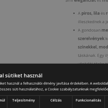
ami
eleganciát
és
fr
A
piros, lila
és
r
illeszkednek a j
A gondosan
me
szerelvények
k
színekkel,
mod
táskának. Egy i
vásárlói táska t
al sütiket használ
iket használ a felhasználói élmény javítása érdekében. A webolda
 összes süti használatához, a Cookie szabályzatunknak megfelelő
Belső szervezet
nül
Teljesítmény
Célzás
Funkcionalitás