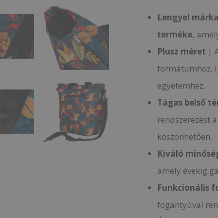
Lengyel márk
terméke,
amely
Plusz méret
| A
formátumhoz, í
egyetemhez.
Tágas belső té
rendszerezést a
köszönhetően.
Kiváló minősé
amely évekig ga
Funkcionális 
fogantyúval ren