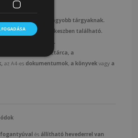
 van szerelve:
ely helyet biztosít
a nagyobb tárgyaknak.
ELFOGADÁSA
 külső, a másik
a fő rekeszben található.
cipzárral van lezárva.
n
könnyen elfér
a pénztárca, a
,
az A4-es
dokumentumok
,
a könyvek
vagy
a
módok
e
fogantyúval
és
állítható hevederrel
van