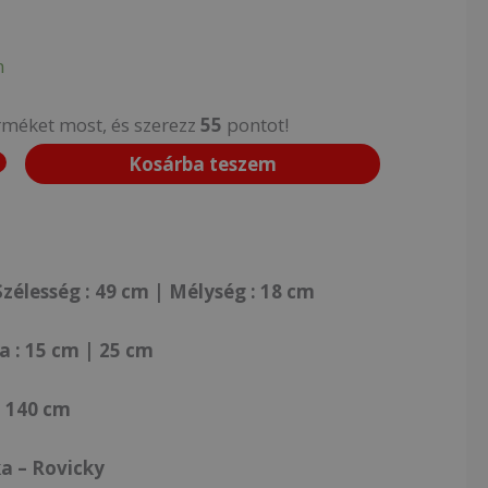
n
rméket most, és szerezz
55
pontot!
Kosárba teszem
zélesség : 49 cm | Mélység : 18 cm
 : 15 cm | 25 cm
: 140 cm
a – Rovicky