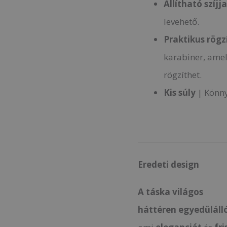
Állítható szíjja
levehető.
Praktikus rög
karabiner, amel
rögzíthet.
Kis súly
| Könny
Eredeti design
A táska
világos
háttéren
egyedüláll