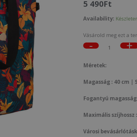
5 490
Ft
13
Availability:
Készlete
mennyiség
Vásárold meg ezt a te
-
+
Méretek:
Magasság : 40 cm | S
Fogantyú magassága
Maximális szíjhossz 
Városi bevásárlótásk