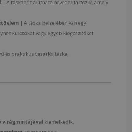
l
| A táskához állítható heveder tartozik, amely
zítőelem
| A táska belsejében van egy
yhez kulcsokat vagy egyéb kiegészítőket
ű és praktikus vásárlói táska.
ó
virágmintájával
kiemelkedik,