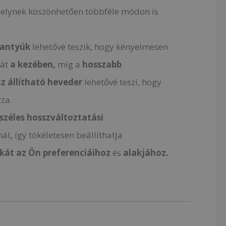
melynek köszönhetően többféle módon is
gantyúk
lehetővé teszik, hogy kényelmesen
kát
a kezében,
míg a
hosszabb
z állítható heveder
lehetővé teszi, hogy
za.
széles hosszváltoztatási
nál
,
így tökéletesen beállíthatja
skát
az Ön preferenciáihoz
és
alakjához.