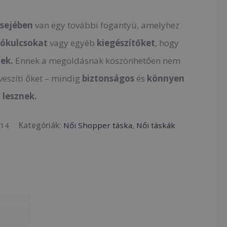
lsejében
van egy további fogantyú, amelyhez
ókulcsokat
vagy egyéb
kiegészítőket
, hogy
ek.
Ennek a megoldásnak köszönhetően nem
veszíti őket – mindig
biztonságos
és
könnyen
 lesznek.
914
Kategóriák:
Női Shopper táska
,
Női táskák