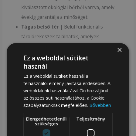
kiválasztott ökológiai bőrből varrva, amely
évekig garantálja a minőséget.
Tágas belső tér
| Belül funkcionális
tárolórekeszek találhatók, amelyek
megkönnyítik a rendszerezést és a gyors
×
hozzáférést a legszükségesebb dolgokhoz.
Ez a weboldal sütiket
használ
Szíjjal
| A táskát kényelmesen viselheti a
vállán, és a heveder széles választékának
Ez a weboldal sütiket használ a
felhasználói élmény javítása érdekében. A
köszönhetően tökéletesen illeszkedik a
weboldalunk használatával Ön hozzájárul
magasságától függetlenül.
az összes süti használatához, a Cookie
Egyedi stílus
| Elegáns kialakítású kézitáska,
szabályzatunknak megfelelően.
Bővebben
amely tökéletes mindennapi viselethez és
Elengedhetetlenül
Teljesítmény
szükséges
különleges alkalmakhoz.