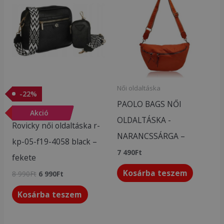
was:
is:
8
6
990Ft.
990Ft.
Női oldaltáska
-
22
%
PAOLO BAGS NŐI
Akciós termékek
-
Akció
22
%
OLDALTÁSKA -
Rovicky női oldaltáska r-
NARANCSSÁRGA –
kp-05-f19-4058 black –
7 490
Ft
fekete
Kosárba teszem
8 990
Ft
6 990
Ft
Kosárba teszem