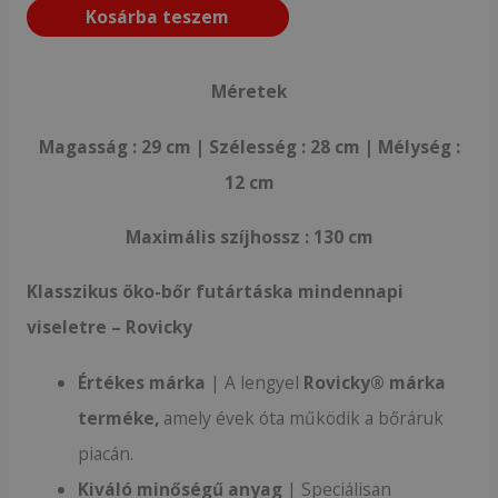
Kosárba teszem
Méretek
Magasság : 29 cm | Szélesség : 28 cm | Mélység :
12 cm
Maximális szíjhossz : 130 cm
Klasszikus öko-bőr futártáska mindennapi
viseletre – Rovicky
Értékes márka
| A lengyel
Rovicky® márka
terméke,
amely évek óta működik a bőráruk
piacán.
Kiváló minőségű anyag
| Speciálisan