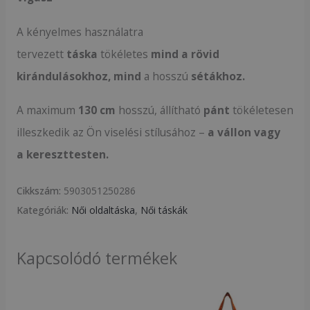
A kényelmes használatra
tervezett
táska
tökéletes
mind a rövid
kirándulásokhoz, mind
a hosszú
sétákhoz.
A maximum
130 cm
hosszú, állítható
pánt
tökéletesen
illeszkedik az Ön viselési stílusához –
a vállon vagy
a
kereszttesten.
Cikkszám:
5903051250286
Kategóriák:
Női oldaltáska
,
Női táskák
Kapcsolódó termékek
Original
Current
price
price