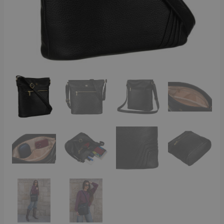
BLACK
mennyiség