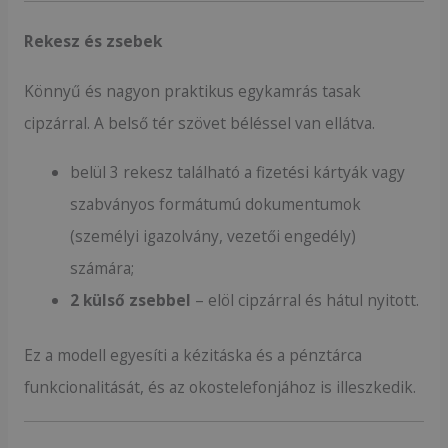
Rekesz és zsebek
Könnyű és nagyon praktikus egykamrás tasak
cipzárral. A belső tér szövet béléssel van ellátva.
belül 3 rekesz található a fizetési kártyák vagy
szabványos formátumú dokumentumok
(személyi igazolvány, vezetői engedély)
számára;
2 külső zsebbel
– elöl cipzárral és hátul nyitott.
Ez a modell egyesíti a kézitáska és a pénztárca
funkcionalitását, és az okostelefonjához is illeszkedik.