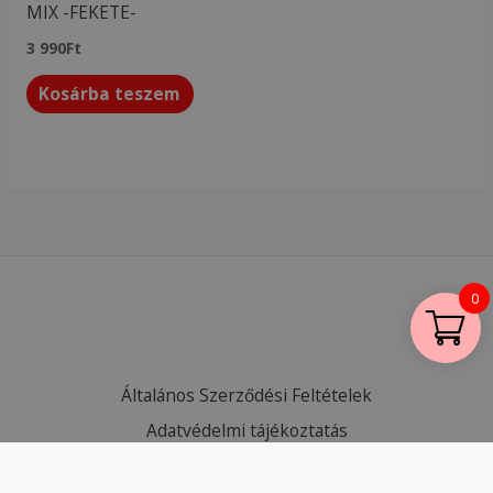
MIX -FEKETE-
3 990
Ft
Kosárba teszem
0
Általános Szerződési Feltételek
Adatvédelmi tájékoztatás
Visszaküldés