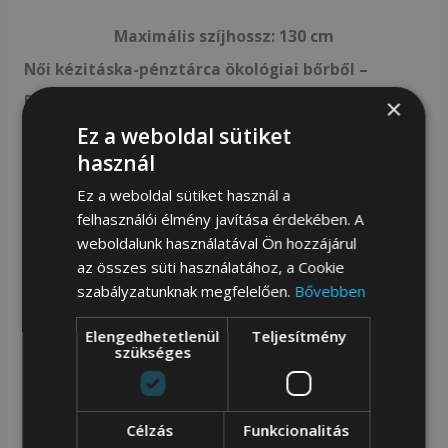
Maximális szíjhossz:
130 cm
Női kézitáska-pénztárca ökológiai bőrből –
Rovicky
×
Ez a weboldal sütiket
Anyag és kivitelezés |
Ökológiai bőrből
használ
készült, tartós és kellemes tapintású;
Ez a weboldal sütiket használ a
Kicsi és könnyű |
Kényelmesen használható
felhasználói élmény javítása érdekében. A
weboldalunk használatával Ön hozzájárul
cipzárral
zárt kis tasak, egykamrás 2 további
az összes süti használatához, a Cookie
zsebbel és 3 rekesszel kártyák vagy
szabályzatunknak megfelelően.
Bővebben
dokumentumok számára;
Elengedhetetlenül
Teljesítmény
Hosszú pánton |
Hosszú, állítható pántra
szükséges
akasztva, leválasztási lehetőséggel;
Praktikus pénztárcával |
A tasakhoz egy kis
Célzás
Funkcionalitás
pénztárca van rögzítve, amely ideális pénz,