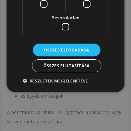
kulcsok és egyéb apró tárgyak tárolására.
Besorolatlan
Táska praktikus tokkal
A táska mini pénztárcával (13 x 9,5 cm) van felszerelve,
ÖSSZES ELFOGADÁSA
amelybe elrejtheti:
ÖSSZES ELUTASÍTÁSA
fizetési kártyák;
Kulcsok;
RÉSZLETEK MEGJELENÍTÉSE
érme;
és egyéb apróságok.
A pénztárcát karabinerrel rögzítheti a vállpántra vagy
közvetlenül a pénztárcára.