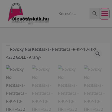
Skip
to
content
Rovicky
Női
Kézitáska-
Pénztárca
-
R-
KP-
10-