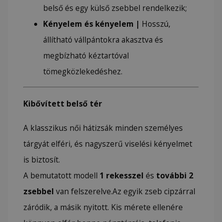
belső és egy külső zsebbel rendelkezik;
Kényelem és kényelem |
Hosszú,
állítható vállpántokra akasztva és
megbízható kéztartóval
tömegközlekedéshez.
Kibővített belső tér
A klasszikus női hátizsák minden személyes
tárgyát elféri, és nagyszerű viselési kényelmet
is biztosít.
A bemutatott modell
1
rekesszel
és
további 2
zsebbel
van felszerelve.Az egyik zseb cipzárral
záródik, a másik nyitott. Kis mérete ellenére