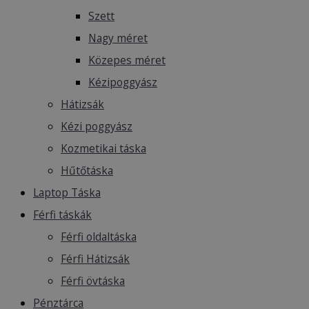
Szett
Nagy méret
Közepes méret
Kézipoggyász
Hátizsák
Kézi poggyász
Kozmetikai táska
Hűtőtáska
Laptop Táska
Férfi táskák
Férfi oldaltáska
Férfi Hátizsák
Férfi övtáska
Pénztárca