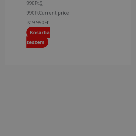
990Ft.
9
990
Ft
Current price
is: 9 990Ft.
Kosárba
teszem