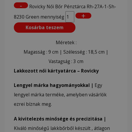
-
Rovicky Női Bőr Pénztárca Rh-27A-1-Sh-
+
8230 Green mennyiség
Kosárba teszem
Méretek :
Magasság : 9 cm | Szélesség : 18,5 cm |
Vastagság : 3 cm
Lakkozott női kártyatárca – Rovicky
Lengyel márka hagyományokkal |
Egy
lengyel márka terméke, amelyben vásárlók
ezrei bíznak meg.
A kivitelezés minősége és precizitása |
Kiváló minőségű lakkbőrből készült , átlagon