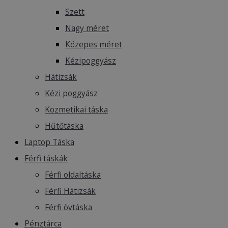
Szett
Nagy méret
Közepes méret
Kézipoggyász
Hátizsák
Kézi poggyász
Kozmetikai táska
Hűtőtáska
Laptop Táska
Férfi táskák
Férfi oldaltáska
Férfi Hátizsák
Férfi övtáska
Pénztárca