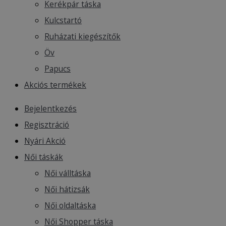
Kerékpár táska
Kulcstartó
Ruházati kiegészítők
Öv
Papucs
Akciós termékek
Bejelentkezés
Regisztráció
Nyári Akció
Női táskák
Női válltáska
Női hátizsák
Női oldaltáska
Női Shopper táska