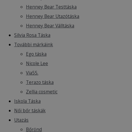
Henney Bear Testtáska
Henney Bear Utazótáska
Henney Bear Válltáska
Silvia Rosa Táska
További márkáink
Ego táska
Nicole Lee
Via55.
Terazo táska
Zellia cosmetic
Iskola Táska
Női bőr táskák
Utazás
Bőrönd