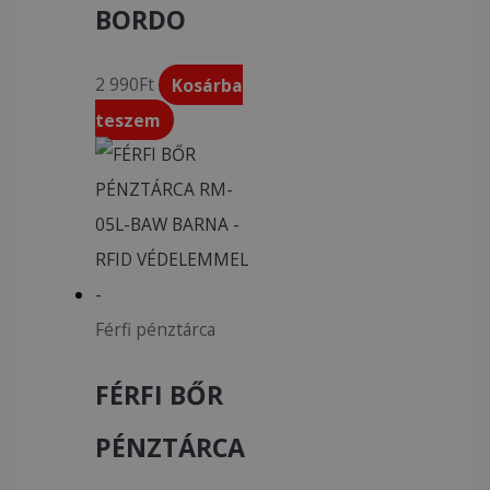
BORDO
2 990
Ft
Kosárba
teszem
Férfi pénztárca
FÉRFI BŐR
PÉNZTÁRCA