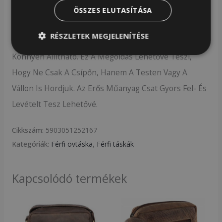
ÖSSZES ELUTASÍTÁSA
Kétféle Viselet – Válaszd Ki A Kedvenced!
RÉSZLETEK MEGJELENÍTÉSE
Kényelmes Pánttal Ellátott Táska, Melynek Hossza
Könnyen Állítható. Ez A Megoldás Lehetővé Teszi,
Hogy Ne Csak A Csípőn, Hanem A Testen Vagy A
Vállon Is Hordjuk. Az Erős Műanyag Csat Gyors Fel- És
Levételt Tesz Lehetővé.
Cikkszám:
5903051252167
Kategóriák:
Férfi övtáska
,
Férfi táskák
Kapcsolódó termékek