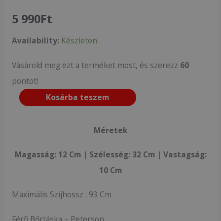
5 990
Ft
Availability:
Készleten
Vásárold meg ezt a terméket most, és szerezz
60
pontot!
Kosárba teszem
Méretek
Magasság: 12 Cm | Szélesség: 32 Cm | Vastagság:
10 Cm
Maximális Szíjhossz : 93 Cm
Férfi Bőrtáska – Peterson