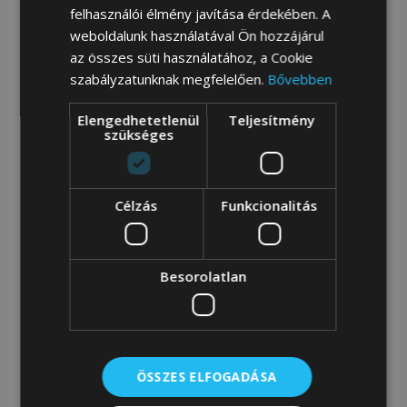
Stílusos Egykamrás Deréktáska Elegáns Stílusban,
felhasználói élmény javítása érdekében. A
További 2 Zsebbel Elöl És 1 Hátul.
weboldalunk használatával Ön hozzájárul
az összes süti használatához, a Cookie
Könnyedén Elférsz A Deréktáskádban:
szabályzatunknak megfelelően.
Bővebben
Elengedhetetlenül
Teljesítmény
Telefon;
szükséges
Pénztárca;
Célzás
Funkcionalitás
Kulcsok;
Dokumentumok
Besorolatlan
Pénz;
Toll;
ÖSSZES ELFOGADÁSA
És Sokan Mások.