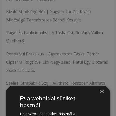
Kiváló Minőségű Bőr | Nagyon Tartós, Kiváló
Minőségű Természetes Bőrből Készült;
Tágas És Funkcionális | A Táska Csípőn Vagy Vállon
Viselhető;
Rendkívül Praktikus | Egyrekeszes Táska, Tömör
Cipzárral Rögzítve. Elöl Négy Zseb, Hátul Egy Cipzáras
Zseb Található;
Széles, Strapabíró Szíj | Állítható Hosszban Állítható
×
Csattal Ellátott Hevederszíjra Függesztve .
Ez a weboldal sütiket
Tágas És Funkcionális
használ
Ez a weboldal sütiket használ a