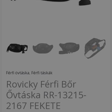
mennyiség
Férfi övtáska
,
Férfi táskák
Rovicky Férfi Bőr
Ővtáska RR-13215-
2167 FEKETE