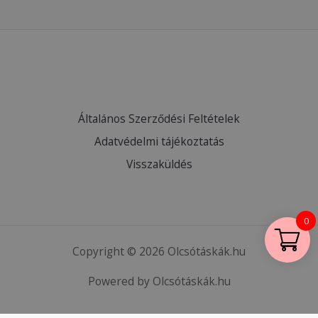
Általános Szerződési Feltételek
Adatvédelmi tájékoztatás
Visszaküldés
0
Copyright © 2026 Olcsótáskák.hu
Powered by Olcsótáskák.hu