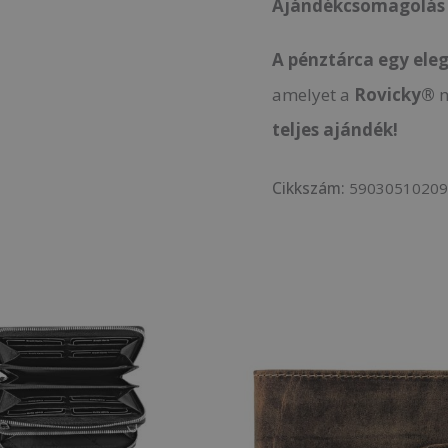
Ajándékcsomagolás
A pénztárca
egy ele
amelyet a
Rovicky®
m
teljes ajándék!
Cikkszám:
5903051020