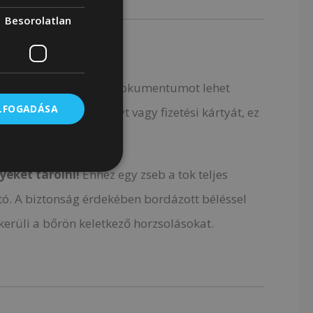
Besorolatlan
 rengeteg kártyát és dokumentumot lehet
ELFOGADÁSA
n, például igazolványt vagy fizetési kártyát, ez
eket tárolni!
Ehhez egy zseb a tok teljes
tó. A biztonság érdekében bordázott béléssel
kerüli a bőrön keletkező horzsolásokat.