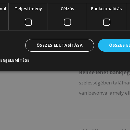
nül
Teljesítmény
Célzás
Funkcionalitás
Pénz szekció
A tüzön nemcsak hogy
ÖSSZES ELUTASÍTÁSA
ÖSSZES 
tárolni normál méretbe
a tok többet is kínál!
EGJELENÍTÉSE
Benne lehet bankjegy
szélességében találha
van bevonva, amely el