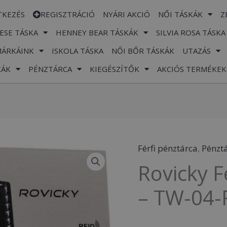
TKEZÉS
REGISZTRÁCIÓ
NYÁRI AKCIÓ
NŐI TÁSKÁK
Z
ESE TÁSKA
HENNEY BEAR TÁSKÁK
SILVIA ROSA TÁSKA
MÁRKÁINK
ISKOLA TÁSKA
NŐI BŐR TÁSKÁK
UTAZÁS
KÁK
PÉNZTÁRCA
KIEGÉSZÍTŐK
AKCIÓS TERMÉKEK
Férfi pénztárca
,
Pénzt
Rovicky
Rovicky F
Férfi
Bőr
– TW-04-
Kártyatartó
-