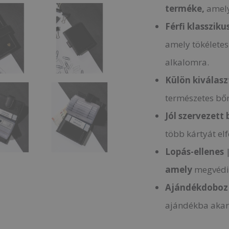
terméke,
amely
Férfi klassziku
amely tökéletes
alkalomra.
Külön kiválas
természetes bőr
Jól szervezett 
több kártyát elf
Lopás-ellenes
amely
megvédi 
Ajándékdoboz
ajándékba akars