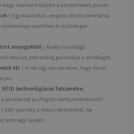
 nagy sikerrel működik a bőrtermékek piacán.
sok
| Egy klasszikus, elegáns stílusú pénztárca,
 mindennapi viselethez és különleges
ztott anyagokból
| Kiváló minőségű
ből készült, ami évekig garantálja a minőséget.
belső tér
| A tok úgy van tervezve, hogy minél
érjen.
|
RFID technológiával felszerelve,
a pénztárcát az illegális kártyaletöltésektől.
| Időt spórolsz a doboz keresésével, ha
z adni egy táskát!