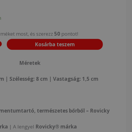
n
rméket most, és szerezz
50
pontot!
Kosárba teszem
Méretek
 | Szélesség: 8 cm | Vastagság: 1,5 cm
mentumtartó, természetes bőrből – Rovicky
rka
|
A lengyel
Rovicky® márka