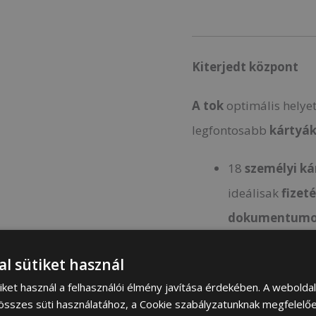
Kiterjedt központ
A tok
optimális helyet
legfontosabb
kártyá
18
személyi k
ideálisak
fizet
dokumentumo
Emellett
van e
al sütiket használ
szélességében 
iket használ a felhasználói élmény javítása érdekében. A webolda
 összes süti használatához, a Cookie szabályzatunknak megfelelő