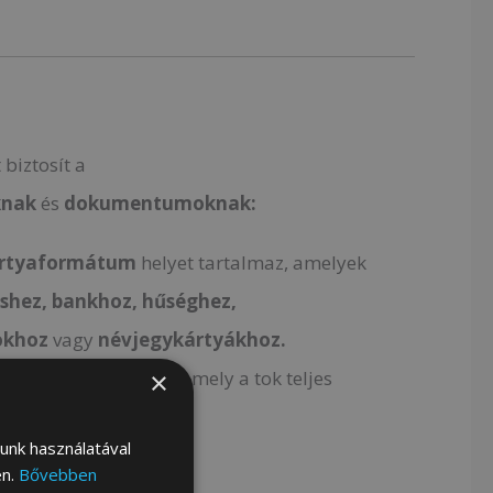
 biztosít a
knak
és
dokumentumoknak:
ártyaformátum
helyet tartalmaz, amelyek
éshez, bankhoz, hűséghez,
khoz
vagy
névjegykártyákhoz.
gy
bankjegy-zseb is,
amely a tok teljes
×
helyezkedik
el.
lunk használatával
en.
Bővebben