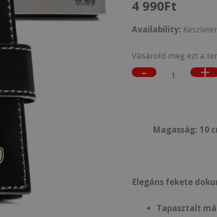
4 990
Ft
TW-
Availability:
Készlete
04-
RVT
Vásárold meg ezt a te
BLACK
-
+
-
Fekete
mennyiség
Magasság: 10 cm
Elegáns fekete doku
Tapasztalt má