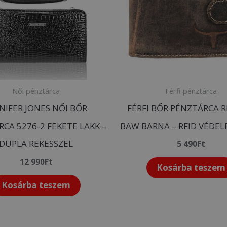
Női pénztárca
Férfi pénztárca
NIFER JONES NŐI BŐR
FÉRFI BŐR PÉNZTÁRCA R
CA 5276-2 FEKETE LAKK –
BAW BARNA – RFID VÉDE
DUPLA REKESSZEL
5 490
Ft
12 990
Ft
Kosárba teszem
Kosárba teszem