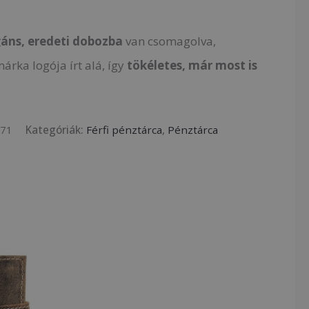
gáns, eredeti dobozba
van csomagolva,
árka logója írt alá, így
tökéletes,
már most is
971
Kategóriák:
Férfi pénztárca
,
Pénztárca