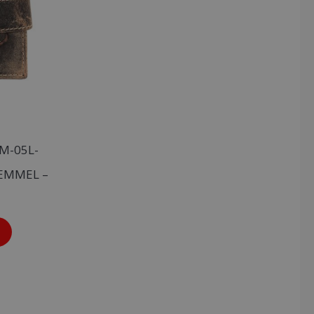
M-05L-
LEMMEL –