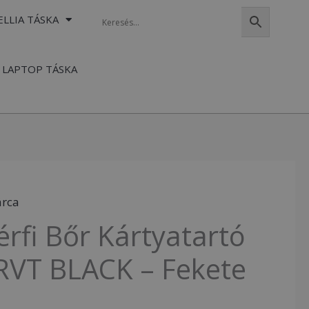
ELLIA TÁSKA
LAPTOP TÁSKA
árca
érfi Bőr Kártyatartó
RVT BLACK – Fekete