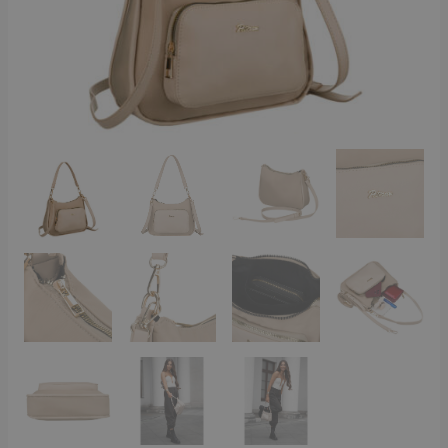
BEIGE-
mennyiség