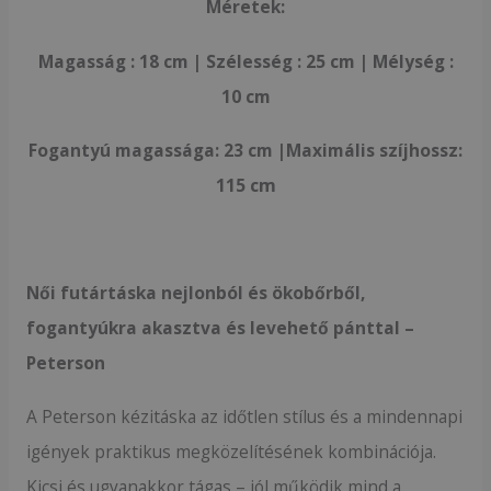
Méretek:
Magasság : 18 cm | Szélesség : 25 cm | Mélység :
10 cm
Fogantyú magassága: 23 cm |Maximális szíjhossz:
115 cm
Női futártáska nejlonból és ökobőrből,
fogantyúkra akasztva és levehető pánttal –
Peterson
A Peterson kézitáska az időtlen stílus és a mindennapi
igények praktikus megközelítésének kombinációja.
Kicsi és ugyanakkor tágas – jól működik mind a