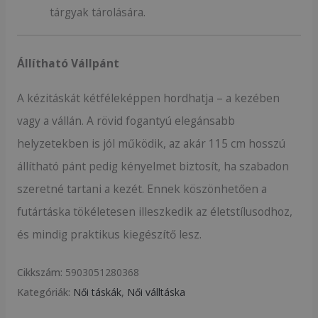
tárgyak tárolására.
Állítható Vállpánt
A kézitáskát kétféleképpen hordhatja – a kezében
vagy a vállán. A rövid fogantyú elegánsabb
helyzetekben is jól működik, az akár 115 cm hosszú
állítható pánt pedig kényelmet biztosít, ha szabadon
szeretné tartani a kezét. Ennek köszönhetően a
futártáska tökéletesen illeszkedik az életstílusodhoz,
és mindig praktikus kiegészítő lesz.
Cikkszám:
5903051280368
Kategóriák:
Női táskák
,
Női válltáska