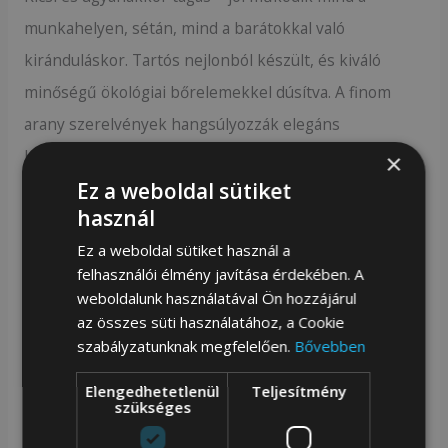
munkahelyen, sétán, mind a barátokkal való
kiránduláskor. Tartós nejlonból készült, és kiváló
minőségű ökológiai bőrelemekkel dúsítva. A finom
arany szerelvények hangsúlyozzák elegáns
karakterét, a klasszikus dizájn pedig elegáns és
×
Ez a weboldal sütiket
hétköznapi ruhákhoz egyaránt illik.
használ
Legfontosabb előnyök:
Ez a weboldal sütiket használ a
felhasználói élmény javítása érdekében. A
Kompakt méret, miközben megőrzi a magas
weboldalunk használatával Ön hozzájárul
funkcionalitást.
az összes süti használatához, a Cookie
szabályzatunknak megfelelően.
Bővebben
Modern dizájn finom díszítésekkel.
Szilárd anyagok – ellenállnak a mindennapi
Elengedhetetlenül
Teljesítmény
szükséges
használatnak.
Könnyű és kényelmes.