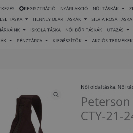
TKEZÉS
REGISZTRÁCIÓ
NYÁRI AKCIÓ
NŐI TÁSKÁK
Z
ESE TÁSKA
HENNEY BEAR TÁSKÁK
SILVIA ROSA TÁSKA
MÁRKÁINK
ISKOLA TÁSKA
NŐI BŐR TÁSKÁK
UTAZÁS
KÁK
PÉNZTÁRCA
KIEGÉSZÍTŐK
AKCIÓS TERMÉKEK
Női oldaltáska
,
Női tá
Peterson
Peterson 
Női
Válltáska
CTY-21-2
-
PTN