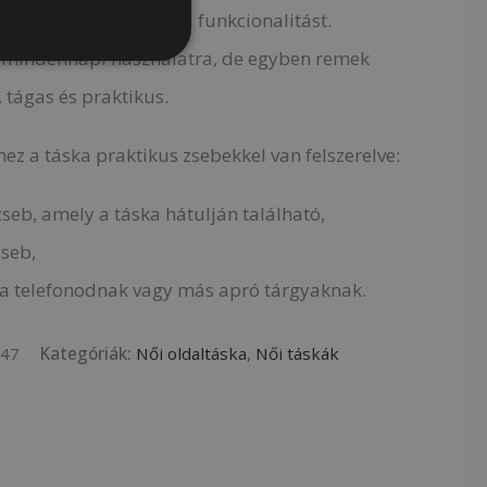
séget, a kényelmet és a funkcionalitást.
 mindennapi használatra, de egyben remek
s, tágas és praktikus.
ez a táska praktikus zsebekkel van felszerelve:
zseb, amely a táska hátulján található,
zseb,
z a telefonodnak vagy más apró tárgyaknak.
447
Kategóriák:
Női oldaltáska
,
Női táskák