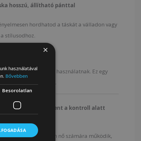
ska hosszú, állítható pánttal
ényelmesen hordhatod a táskát a válladon vagy
 a stílusodhoz.
×
iben számíthatsz
lunk használatával
készült, ellenáll a napi használatnak. Ez egy
en.
Bővebben
sszú ideig kísérni fog.
Besorolatlan
, akik szeretik mindent a kontroll alatt
ELFOGADÁSA
er táska
minden olyan nő számára működik,