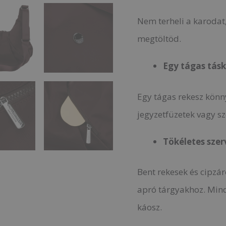
Nem terheli a karodat
megtöltöd.
Egy tágas tás
Egy tágas rekesz kön
jegyzetfüzetek vagy sz
Tökéletes szerv
Bent rekesek és cipzár
apró tárgyakhoz. Min
káosz.