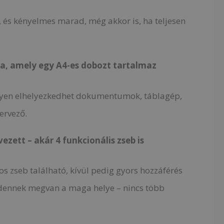
, és kényelmes marad, még akkor is, ha teljesen
ka, amely egy A4-es dobozt tartalmaz
nyen elhelyezkedhet dokumentumok, táblagép,
ervező.
ezett – akár 4 funkcionális zseb is
os zseb található, kívül pedig gyors hozzáférés
dennek megvan a maga helye – nincs több