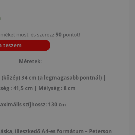
n
rméket most, és szerezz
90
pontot!
a teszem
Méretek:
 (közép)
34 cm (a legmagasabb pontnál)
|
sség : 41,5 cm | Mélység : 8 cm
ximális szíjhossz: 130 c
m
táska, illeszkedő A4-es formátum – Peterson