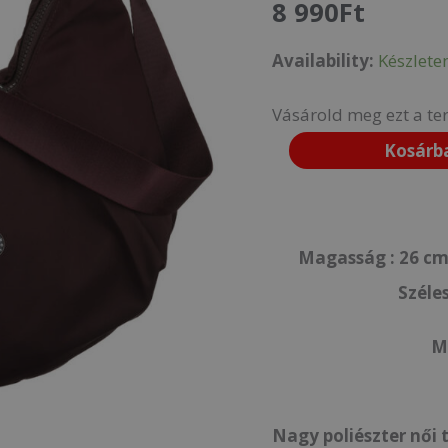
8 990
Ft
CTY-
Availability:
Készlete
21-
2447
Vásárold meg ezt a te
WINE-
Kosárb
Bordó
mennyiség
Magasság :
26 cm
Széle
Ma
Nagy poliészter női 