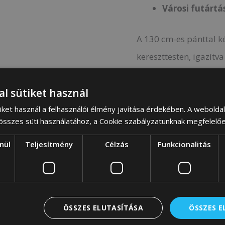
Városi futártá
A 130 cm-es pánttal k
kereszttesten, igazítva
Tartósság, am
al sütiket használ
iket használ a felhasználói élmény javítása érdekében. A webolda
Masszív poliészterből 
 összes süti használatához, a Cookie szabályzatunknak megfelelő
olyan modell, amely ho
nül
Teljesítmény
Célzás
Funkcionalitás
Olyan nőknek készült
tartani
ÖSSZES ELUTASÍTÁSA
ÖSSZES 
Ez
az urban messeng