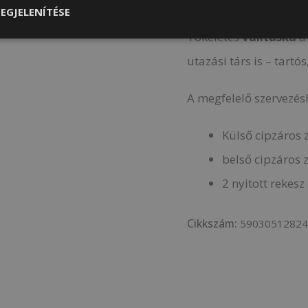
EGJELENÍTÉSE
aki értékeli a könnyed
Tökéletes
válltáska
a
utazási társ is – tartó
A megfelelő szervezésh
Külső cipzáros 
belső cipzáros 
2 nyitott rekes
Cikkszám:
5903051282