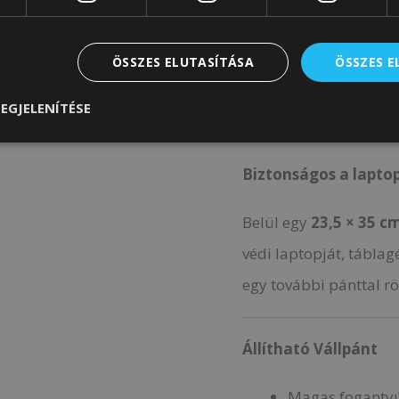
női vállatáskák,
Táska iskolába
ÖSSZES ELUTASÍTÁSA
ÖSSZES 
EGJELENÍTÉSE
Biztonságos a lapt
Belül egy
23,5 × 35 c
védi laptopját, tábla
egy további pánttal rö
Állítható Vállpánt
Magas fogantyú