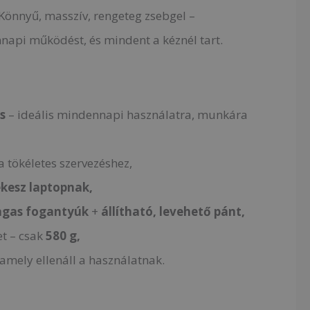
Könnyű, masszív, rengeteg zsebgel –
api működést, és mindent a kéznél tart.
s
– ideális mindennapi használatra, munkára
a tökéletes szervezéshez,
ekesz laptopnak,
agas fogantyúk
+
állítható, levehető pánt,
t – csak
580 g,
 amely ellenáll a használatnak.