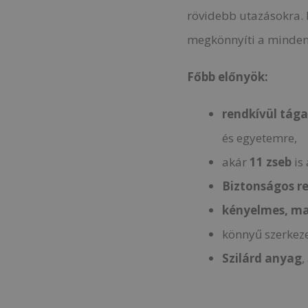
rövidebb utazásokra. 
megkönnyíti a mindenn
Főbb előnyök:
rendkívül tága
és egyetemre,
akár
11 zseb
is 
Biztonságos r
kényelmes, m
könnyű szerkeze
Szilárd anyag
,