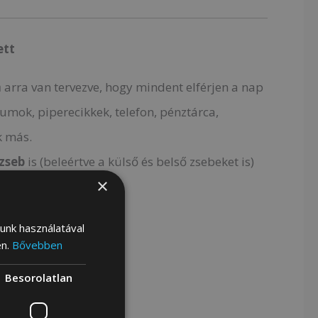
ett
a
arra van tervezve, hogy mindent elférjen a nap
ok, piperecikkek, telefon, pénztárca,
k más.
 zseb
is (beleértve a külső és belső zsebeket is)
×
 tartást.
kettő következtében:
lunk használatával
en.
Bővebben
Besorolatlan
a,