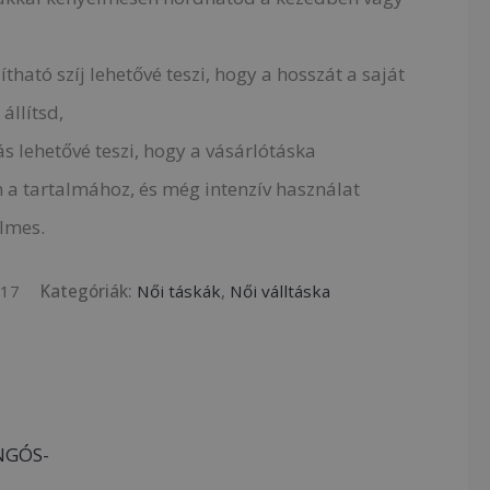
lítható szíj lehetővé teszi, hogy a hosszát a saját
állítsd,
ás lehetővé teszi, hogy a vásárlótáska
a tartalmához, és még intenzív használat
lmes.
317
Kategóriák:
Női táskák
,
Női válltáska