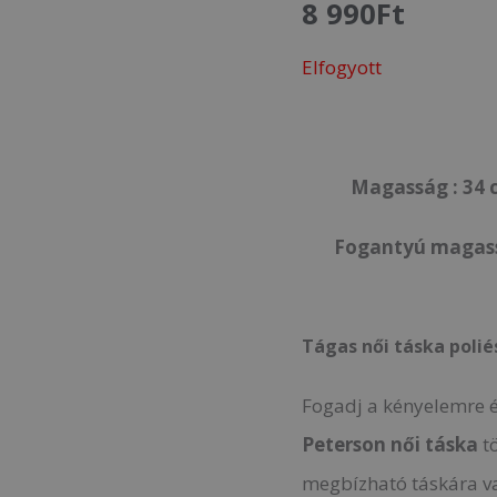
8 990
Ft
Elfogyott
Magasság : 34 c
Fogantyú magassá
Tágas női táska polié
Fogadj a kényelemre és
Peterson női táska
t
megbízható táskára va