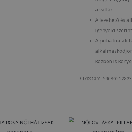
a vállán,
A levehető és ál
igényeid szerint 
A puha kialakít
alkalmazkodjon 
közben is kénye
Cikkszám:
5903051282