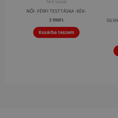
Férfi táskák
NŐI- FÉRFI TESTTÁSKA -KÉK-
SILV
3 990
Ft
Kosárba teszem