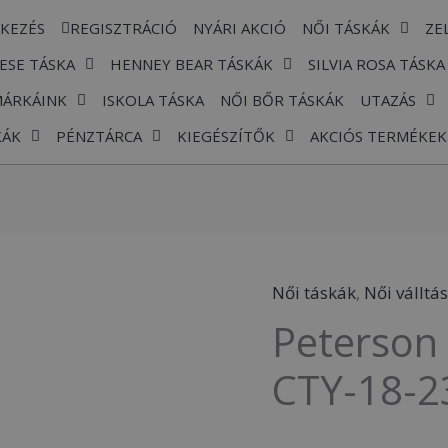
TKEZÉS
REGISZTRÁCIÓ
NYÁRI AKCIÓ
NŐI TÁSKÁK
ZE
ESE TÁSKA
HENNEY BEAR TÁSKÁK
SILVIA ROSA TÁSKA
MÁRKÁINK
ISKOLA TÁSKA
NŐI BŐR TÁSKÁK
UTAZÁS
KÁK
PÉNZTÁRCA
KIEGÉSZÍTŐK
AKCIÓS TERMÉKEK
Női táskák
,
Női válltá
Peterson 
CTY-18-2