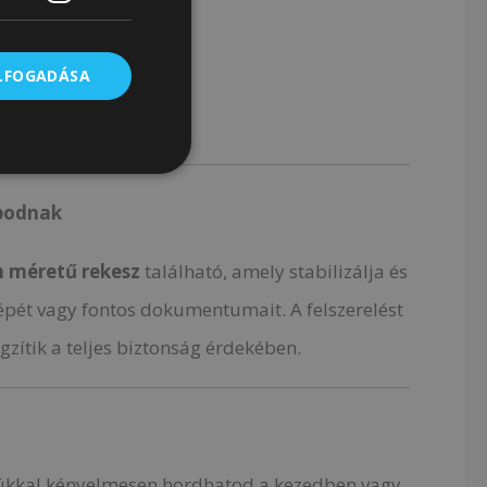
 vagy egyetemre.
ELFOGADÁSA
opodnak
m méretű rekesz
található, amely stabilizálja és
gépét vagy fontos dokumentumait. A felszerelést
gzítik a teljes biztonság érdekében.
kkal kényelmesen hordhatod a kezedben vagy