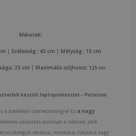
Méretek:
m | Szélesség : 43 cm | Mélység : 15 cm
ga: 23 cm | Maximális szíjhossz:
125 cm
szterből készült laptoprekesszel – Peterson
 a tökéletes szervezettségre! Ez
a nagy
ökéletes választás azoknak a nőknek, akik
n szükségük városra, munkára, iskolára vagy