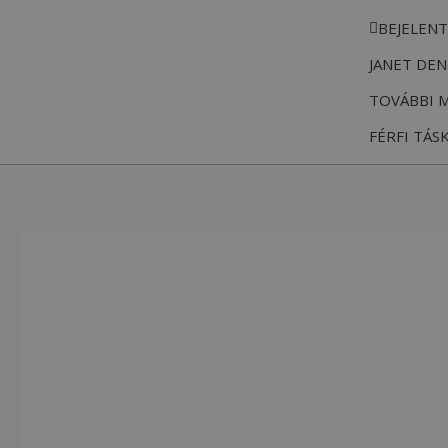
Skip
BEJELEN
to
JANET DEN
content
TOVÁBBI 
FÉRFI TÁS