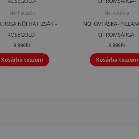
Női hátizsák
Női övtáska
IA ROSA NŐI HÁTIZSÁK –
NŐI ÖVTÁSKA- PILLAN
ROSEGOLD-
CITROMSÁRGA-
9 990
Ft
3 990
Ft
Kosárba teszem
Kosárba teszem