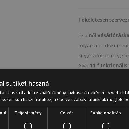
Tökéletesen szervez
Ez a
női vásárlótásk
folyamán – dokumentum
kiegészítők és még so
Akár
11 funkcionális
megkönnyíti a rendben
al sütiket használ
Kiváló választás mind
iket használ a felhasználói élmény javítása érdekében. A webolda
 összes süti használatához, a Cookie szabályzatunknak megfelelő
Női vásárló,
nül
Teljesítmény
Célzás
Funkcionalitás
Sporttáska,
Női munkatásk