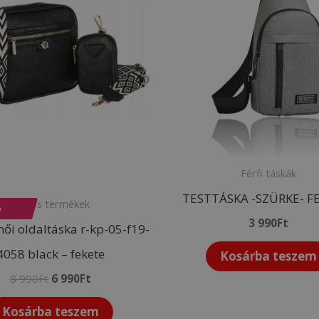
8
6
990Ft.
990Ft.
Férfi táskák
TESTTÁSKA -SZÜRKE- F
Akciós termékek
ó
3 990
Ft
női oldaltáska r-kp-05-f19-
4058 black – fekete
Kosárba teszem
8 990
Ft
6 990
Ft
Kosárba teszem