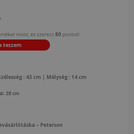
n
rméket most, és szerezz
80
pontot!
a teszem
zélesség : 43 cm | Mélység : 14 cm
a:
28 cm
evásárlótáska – Peterson