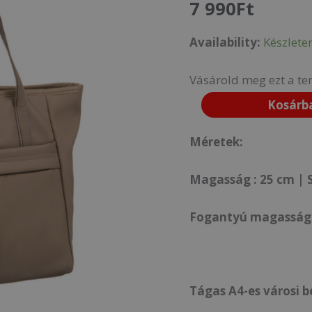
7 990
Ft
08-
Availability:
Készlete
6258
BEIGE-
Vásárold meg ezt a te
mennyiség
Kosárb
Méretek:
Magasság : 25 cm | S
Fogantyú magasság
Tágas A4-es városi b