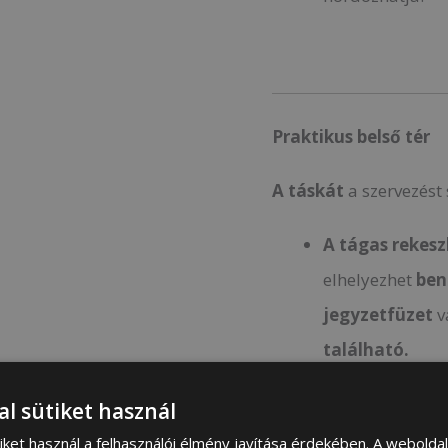
Praktikus belső tér
A táskát
a szervezést 
A tágas rekes
elhelyezhet
ben
jegyzetfüzet
v
található.
3
cipzáras
küls
al sütiket használ
elején, egy hátu
iket használ a felhasználói élmény javítása érdekében. A webolda