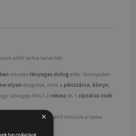
szem előtt tartva tervezték.
zben
minden
lényeges dolog
elfér. Könnyedén
ne olyan
dolgokat, mint a
pénztárca, könyv,
agy táblagép.Belül 2
rekesz
és 1
cipzáras zseb
×
ő zsebbet
tartalmaz. Kettő közülük a táska
lján található.
lunk használatával