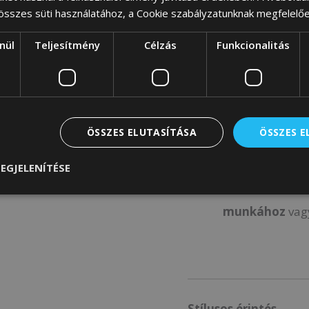
 összes süti használatához, a Cookie szabályzatunknak megfelelő
nül
Teljesítmény
Célzás
Funkcionalitás
Kényelmes viselet
A
magas foga
ÖSSZES ELUTASÍTÁSA
ÖSSZES 
hordhatja a tás
A táska
hihetet
EGJELENÍTÉSE
kényelmét.
Tök
munkához
vag
Stílusos érintés