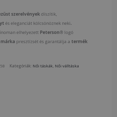
ezüst szerelvények
díszítik,
yt
és eleganciát kölcsönöznek neki
.
finoman elhelyezett
Peterson®
logó
a
márka
presztízsét és garantálja a
termék
258
Kategóriák:
Női táskák
,
Női válltáska