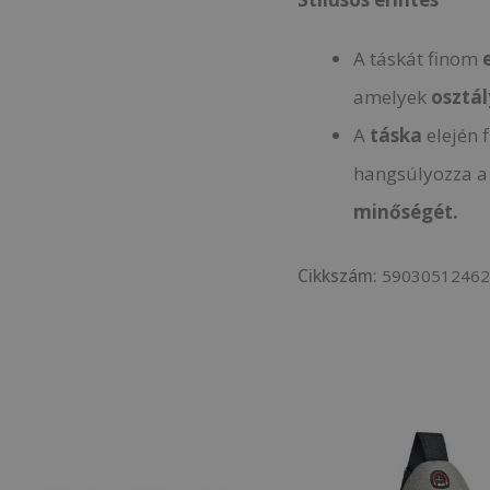
A táskát finom
amelyek
osztál
A
táska
elején 
hangsúlyozza 
minőségét.
Cikkszám:
5903051246
Original
Current
price
price
was:
is: