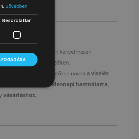
en.
Bővebben
Besorolatlan
ntyúknak
köszönhetően kényelmesen
ELFOGADÁSA
kát a
vállán
vagy
a kezében.
lenül könnyű, ami jelentősen növeli
a viselés
életes kiegészítő
mindennapi használatra
,
y
vásárláshoz.