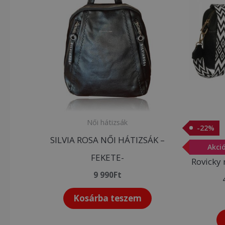
Női hátizsák
-
22
%
SILVIA ROSA NŐI HÁTIZSÁK –
-
Akci
22
%
FEKETE-
Rovicky 
9 990
Ft
Kosárba teszem