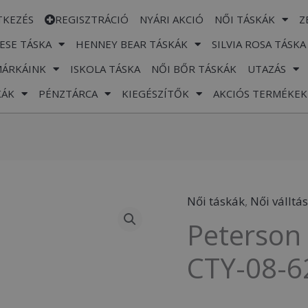
TKEZÉS
REGISZTRÁCIÓ
NYÁRI AKCIÓ
NŐI TÁSKÁK
Z
ESE TÁSKA
HENNEY BEAR TÁSKÁK
SILVIA ROSA TÁSKA
MÁRKÁINK
ISKOLA TÁSKA
NŐI BŐR TÁSKÁK
UTAZÁS
KÁK
PÉNZTÁRCA
KIEGÉSZÍTŐK
AKCIÓS TERMÉKEK
Női táskák
,
Női válltá
Peterson
Peterson 
Női
Válltáska
CTY-08-6
PTN
CTY-