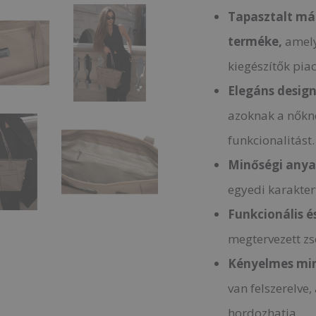
Tapasztalt má
terméke,
amely
kiegészítők pia
Elegáns desig
azoknak a nőkne
funkcionalitást.
Minőségi any
egyedi karakter
Funkcionális é
megtervezett z
Kényelmes min
van felszerelve
hordozhatja.