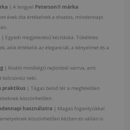
rka
| A lengyel
Peterson® márka
et évek óta értékelnek a divatos, mindennapi
cán.
n
| Egyedi megjelenésű kézitáska. Tökéletes
k, akik értékelik az eleganciát, a kényelmet és a
ag
| Kiváló minőségű nejlonból varrva, ami
t kölcsönöz neki.
s
praktikus
| Tágas belső tér a megfelelően
sebeknek köszönhetően.
dennapi használatra
| Magas fogantyúkkal
, amelyeknek köszönhetően kézben és vállán is