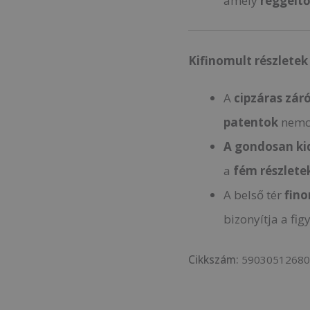
amely
reggeltő
Kifinomult részletek
A
cipzáras
zár
patentok
nemcs
A gondosan kid
a
fém részlete
A belső tér
fin
bizonyítja a fig
Cikkszám:
5903051268