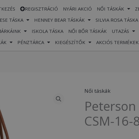
TKEZÉS
REGISZTRÁCIÓ
NYÁRI AKCIÓ
NŐI TÁSKÁK
Z
ESE TÁSKA
HENNEY BEAR TÁSKÁK
SILVIA ROSA TÁSKA
MÁRKÁINK
ISKOLA TÁSKA
NŐI BŐR TÁSKÁK
UTAZÁS
KÁK
PÉNZTÁRCA
KIEGÉSZÍTŐK
AKCIÓS TERMÉKEK
Női táskák
Peterson
Peterson 
Női
Válltáska
CSM-16-8
-
PTN