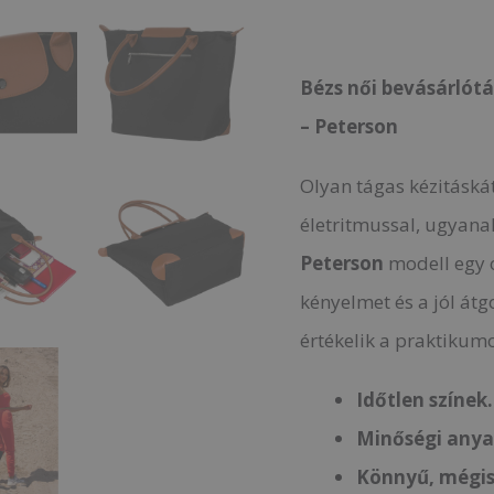
Bézs női bevásárlótá
– Peterson
Olyan tágas kézitáská
életritmussal, ugyana
Peterson
modell egy o
kényelmet és a jól átg
értékelik a praktikumo
Időtlen színek.
Minőségi anya
Könnyű, mégis