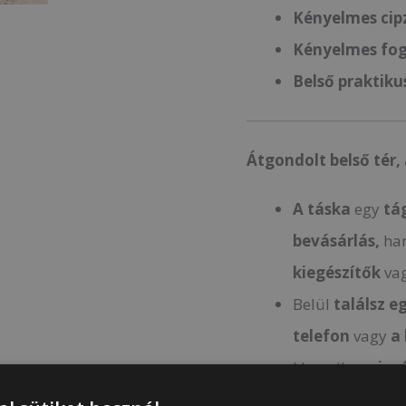
Kényelmes cipz
Kényelmes fog
Belső praktiku
Átgondolt belső tér
A táska
egy
tá
bevásárlás,
ha
kiegészítők
va
Belül
találsz e
telefon
vagy
a
klasszikus
cipz
További előny