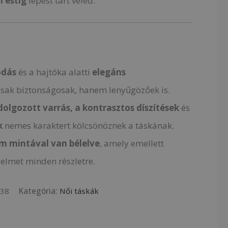
l
estig
lépést tart veled.
ódás
és a hajtóka alatti
elegáns
ak biztonságosak, hanem lenyűgözőek is.
olgozott varrás, a kontrasztos díszítések
és
k
nemes karaktert kölcsönöznek a táskának.
om mintával
van bélelve
, amely emellett
yelmet minden részletre.
038
Kategória:
Női táskák