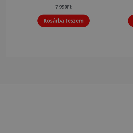
7 990
Ft
Kosárba teszem