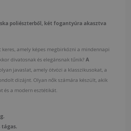
ska poliészterből, két fogantyúra akasztva
t keres, amely képes megbirkózni a mindennapi
kkor divatosnak és elegánsnak tűnik?
A
lyan javaslat, amely ötvözi a klasszikusokat, a
ondolt dizájnt. Olyan nők számára készült, akik
t és a modern esztétikát.
g.
 tágas.