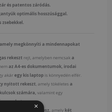
ár és patentos záródás.
antyúk optimális hosszúsággal.
s zsebekkel.
, amely megkönnyíti a mindennapokat
gas rekeszt
rejt, amelyben nemcsak
a
nem
az A4-es dokumentumok, irodai
gy akár
egy kis laptop
is könnyedén elfér.
gy nyitott rekeszt
, amely tökéletes
a
 kulcsok számára,
valamint egy
áras
zsebet
.
×
e
a cipzáras tárolórekesz,
amely
két