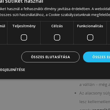
al sütiket használ
részre
oszthatja
iket használ a felhasználói élmény javítása érdekében. A webolda
 összes süti használatához, a Cookie szabályzatunknak megfelelő
a rendet és a g
Kívül,
a táska 
nül
Teljesítmény
Célzás
Funkcionalitás
nagyszerű pl.
j
más
apróságo
ÖSSZES ELUTASÍTÁSA
ÖSSZES 
Mindennapi kényel
EGJELENÍTÉSE
A
hosszú foga
a vállán – még 
Az alacsony súl
lesz kellemetle