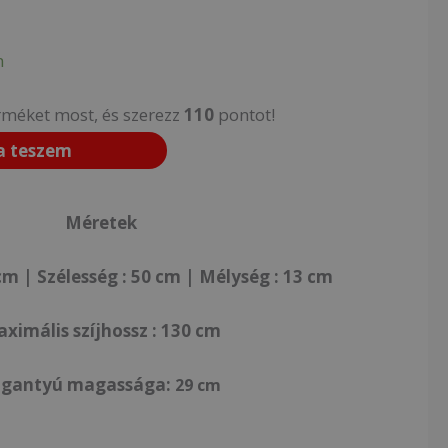
n
rméket most, és szerezz
110
pontot!
a teszem
Méretek
m | Szélesség : 50 cm | Mélység : 13 cm
ximális szíjhossz : 130 cm
ogantyú magassága:
29 cm