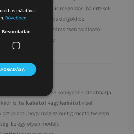
 a belső teret – ez ideális megoldás, ha értékeli
lunk használatával
en.
Bővebben
yors hozzáférést bizonyos dolgokhoz.
hátulján
egy másik cipzáras zseb található –
Besorolatlan
egy, városi kártya
vagy
k
tárolására.
ELFOGADÁSA
em
ntyúknak
köszönhetően könnyedén átdobhatja
akkor is, ha
kabátot
vagy
kabátot
visel.
y azt jelenti, hogy még színültig megtöltve sem
nség. Ez egy olyan modell,