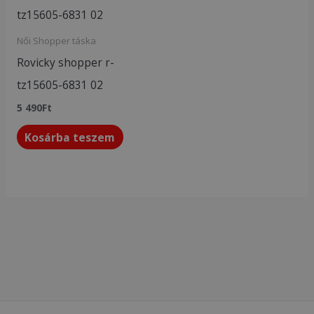
Női Shopper táska
Rovicky shopper r-
tz15605-6831 02
5 490
Ft
Kosárba teszem