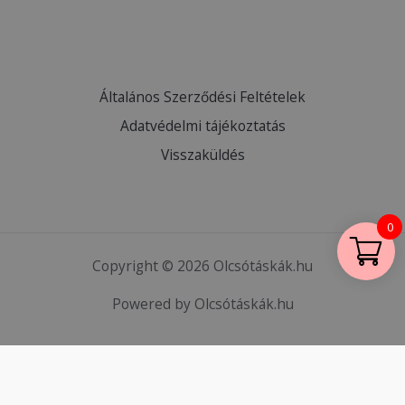
Általános Szerződési Feltételek
Adatvédelmi tájékoztatás
Visszaküldés
0
Copyright © 2026 Olcsótáskák.hu
Powered by Olcsótáskák.hu
HTML Snippets
Powered By :
XYZScripts.com