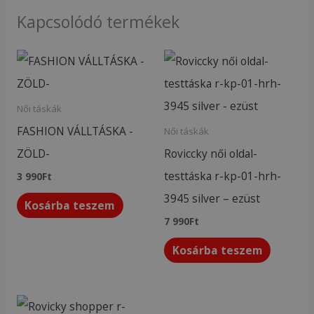
Kapcsolódó termékek
Női táskák
FASHION VÁLLTÁSKA -
Női táskák
ZÖLD-
Roviccky női oldal-
testtáska r-kp-01-hrh-
3 990
Ft
3945 silver – ezüst
Kosárba teszem
7 990
Ft
Kosárba teszem