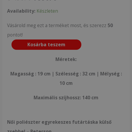
Availability:
Készleten
Vásárold meg ezt a terméket most, és szerezz
50
pontot!
Kosárba teszem
Méretek:
Magasság : 19 cm | Szélesség : 32 cm | Mélység :
10 cm
Maximális szíjhossz: 140 c
m
Női poliészter egyrekeszes futártáska külső
zsebbel – Peterson