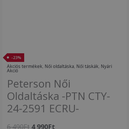
ECRU-
mennyiség
-
23
%
Akciós termékek
,
Női oldaltáska
,
Női táskák
,
Nyári
Akció
Peterson Női
Oldaltáska -PTN CTY-
24-2591 ECRU-
6 490
Ft
4 990
Ft