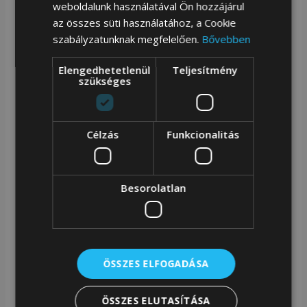
weboldalunk használatával Ön hozzájárul
őket.
az összes süti használatához, a Cookie
szabályzatunknak megfelelően.
Bővebben
Hosszú, állítható pánt akár 140 cm-ig
Elengedhetetlenül
Teljesítmény
szükséges
Klasszikusan a vállon hordathatod, vagy kényelmesen
kereszttestű futártáskaként.
Célzás
Funkcionalitás
Városi, modern tervezés
A lekerekített forma, az egyszerű vonalak és az
Besorolatlan
elegáns részletek friss, minimalista hangulatot
kölcsönöznek a táskának.
ÖSSZES ELFOGADÁSA
Városi minimalizmus és teljes szervezett
ÖSSZES ELUTASÍTÁSA