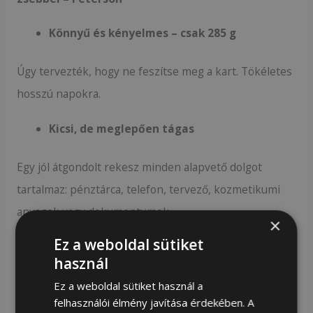
Könnyű és kényelmes – csak 285 g
Úgy tervezték, hogy ne feszítse meg a kart. Tökéletes
hosszú napokra.
Kicsi, de meglepően tágas
Egy jól átgondolt rekesz minden alapvető dolgot
tartalmaz: pénztárca, telefon, tervező, kozmetikumi
anyagok vagy dokumentumok.
×
Ez a weboldal sütiket
Funkcionális 3 zsebek
használ
További zsebek a táska belsejében és hátulján
Ez a weboldal sütiket használ a
felhasználói élmény javítása érdekében. A
segítenek rendezni a kis cuccaidat és kéznél tartani