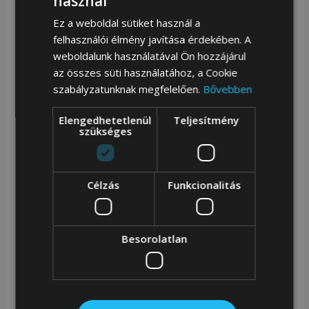
használ
Ez a weboldal sütiket használ a
felhasználói élmény javítása érdekében. A
Klasszikus női kézitáska műbőrből — Peterson
weboldalunk használatával Ön hozzájárul
az összes süti használatához, a Cookie
Kiváló minőségű kivitelezés |
A legjobb
szabályzatunknak megfelelően.
Bővebben
minőségű ökológiai bőrből készült;
Elengedhetetlenül
Teljesítmény
Klasszikus szabás és divatos kivitel;
szükséges
Tágas és funkcionális |
Könnyű kézitáska,
amely A4-es formátumban elfér. További
Célzás
Funkcionalitás
zsebekkel van felszerelve, amelyek
megkönnyítik az apró tárgyak elhelyezését;
Besorolatlan
Hosszú állítható pánt |
Kézitáska fogantyúval
és rögzíthető vállpánttal;
Alsó védőlábakkal |
Az enyhén merevített alja
védőlábakkal van ellátva, amelyek