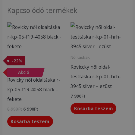
Kapcsolódó termékek
Original
Current
price
price
was:
is:
8
6
990Ft.
990Ft.
Női táskák
-
22
%
Roviccky női oldal-
Akciós termékek
-
Akció
22
%
testtáska r-kp-01-hrh-
Rovicky női oldaltáska r-
3945 silver – ezüst
kp-05-f19-4058 black –
7 990
Ft
fekete
Kosárba teszem
8 990
Ft
6 990
Ft
Kosárba teszem