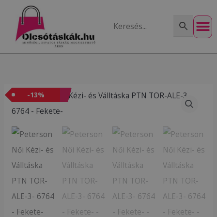
Skip
to
content
Peterson
-
Akció
13
%
Original
Current
Női
price
price
Kézi-
és
was:
is:
Válltáska
11
10
PTN
TOR-
990Ft.
490Ft.
ALE-