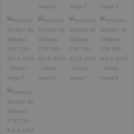
3-
6764
-
Fekete-
mennyiség