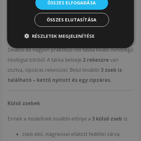
ÖSSZES ELFOGADÁSA
megakadályozzák a karcolásokat.
ÖSSZES ELUTASÍTÁSA
Klasszikusok városi csavarral
RÉSZLETEK MEGJELENÍTÉSE
Divatos és nagyon praktikus női táska kiváló minőségű
ökológiai bőrből. A táska belseje
2
rekeszre
van
osztva, cipzáras rekesszel. Belül további
3
zseb is
található – kettő nyitott és egy cipzáras.
Külső zsebek
Ennek a modellnek további előnye a
3
külső zseb
is:
zseb elöl, mágnessel ellátott fedéllel zárva;