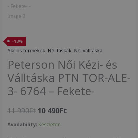
-
13
%
Akciós termékek
,
Női táskák
,
Női válltáska
Peterson Női Kézi- és
Válltáska PTN TOR-ALE-
3- 6764 – Fekete-
11 990
Ft
10 490
Ft
Availability:
Készleten