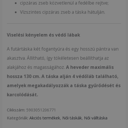
cipzáras zseb közvetlenül a fedélbe rejtve;
Vízszintes cipzáras zseb a táska hátulján.
Viselési kényelem és védő lábak
A futártáska két fogantyúra és egy hosszú pántra van
akasztva. Állítható, így tökéletesen beállíthatja az
alakjához és magasságához.
A heveder maximális
hossza 130 cm. A táska alján 4 védőláb található,
amelyek megakadályozzák a táska gyűrődését és
karcolódását.
Cikkszám:
5903051206771
Kategóriák:
Akciós termékek
,
Női táskák
,
Női válltáska