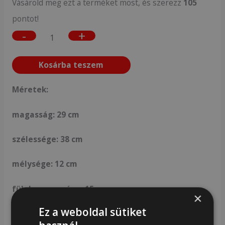
Vásárold meg ezt a terméket most, és szerezz
105
pontot!
-
+
Kosárba teszem
Méretek:
magasság: 29 cm
szélessége: 38 cm
mélysége: 12 cm
fülek magassága: 15 cm
×
Ez a weboldal sütiket
max. pánt hossza: 130 cm