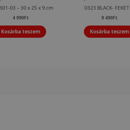
601-03 – 30 x 25 x 9 cm
0323 BLACK- FEKET
4 990
Ft
9 490
Ft
Kosárba teszem
Kosárba teszem