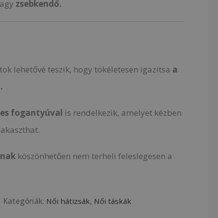
agy
zsebkendő.
ntok lehetővé teszik, hogy tökéletesen igazítsa
a
.
es fogantyúval
is rendelkezik, amelyet kézben
akaszthat.
ának
köszönhetően nem terheli feleslegesen a
Kategóriák:
Női hátizsák
,
Női táskák