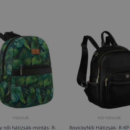
Hátizsák
Női hátizsák
y női hátizsák-mintás- R-
RovickyNői Hátizsák- R-KP