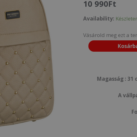
10 990
Ft
1-
Availability:
Készlete
F19-
0873
Vásárold meg ezt a te
Beige
Kosárb
mennyiség
Magasság : 31 c
A vállp
F