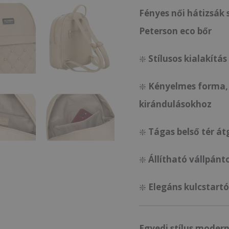
Fényes női hátizsák 
Peterson eco bőr
❇️
Stílusos kialakítás
❇️
Kényelmes forma,
kirándulásokhoz
❇️
Tágas belső tér át
❇️
Állítható vállpánt
❇️
Elegáns kulcstart
Egyedi stílus modern