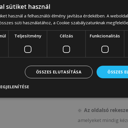
találhatók : az egyik
n
al sütiket használ
tökéletes
dokumentum
iket használ a felhasználói élmény javítása érdekében. A webolda
 összes süti használatához, a Cookie szabályzatunknak megfelelő
❇️ Elöl
cipzáras
zseb t
nül
Teljesítmény
Célzás
Funkcionalitás
telefon vagy
egy közl
hely az értékek számá
❇️
Az egész belső ter
hangsúlyozza a hátizs
ÖSSZES ELUTASÍTÁSA
ÖSSZES 
EGJELENÍTÉSE
Praktikus megoldás
❇️
Az oldalsó rekesz
amelyeket mindig kézn