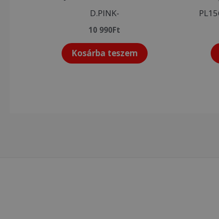
D.PINK-
PL15
10 990
Ft
Kosárba teszem