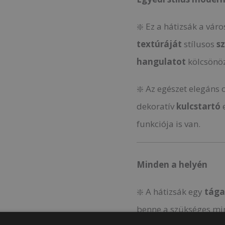
❇️ Ez a hátizsák a vár
textúráját
stílusos
s
hangulatot
kölcsönöz
❇️ Az egészet elegáns 
dekoratív
kulcstartó
e
funkciója is van.
Minden a helyén
❇️ A hátizsák egy
tága
benne a szükséges mi