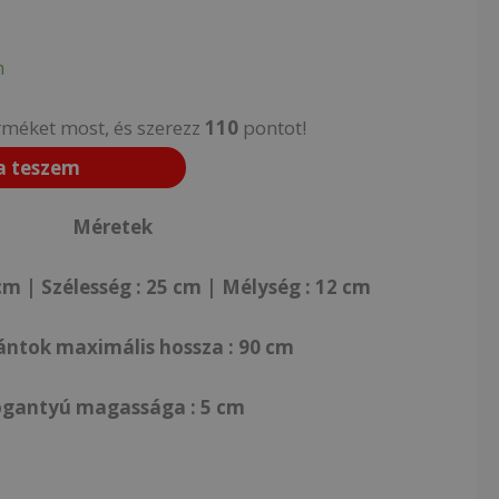
n
rméket most, és szerezz
110
pontot!
a teszem
Méretek
m | Szélesség : 25 cm | Mélység : 12 cm
ántok maximális hossza : 90 cm
ogantyú magassága : 5 cm