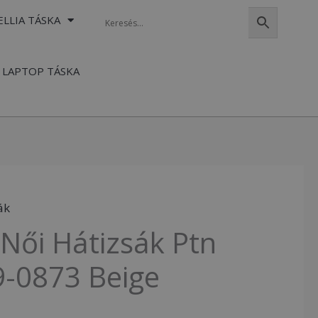
ELLIA TÁSKA
LAPTOP TÁSKA
ák
Női Hátizsák Ptn
9-0873 Beige