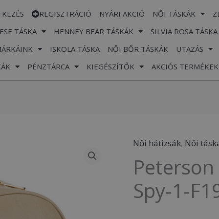
TKEZÉS
REGISZTRÁCIÓ
NYÁRI AKCIÓ
NŐI TÁSKÁK
Z
ESE TÁSKA
HENNEY BEAR TÁSKÁK
SILVIA ROSA TÁSKA
MÁRKÁINK
ISKOLA TÁSKA
NŐI BŐR TÁSKÁK
UTAZÁS
KÁK
PÉNZTÁRCA
KIEGÉSZÍTŐK
AKCIÓS TERMÉKEK
Női hátizsák
,
Női tásk
Peterson
Peterson 
Női
Hátizsák
Spy-1-F1
Ptn
Spy-