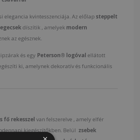
osi elegancia kvintesszenciája. Az előlap
steppelt
zegecsek
díszítik , amelyek
modern
nek az egésznek.
cipzárak és egy
Peterson®️ logóval
ellátott
gészíti ki, amelynek dekoratív és funkcionális
s fő rekesszel
van felszerelve , amely elfér
ndennapi kiegészítőkben. Belül
zsebek
×