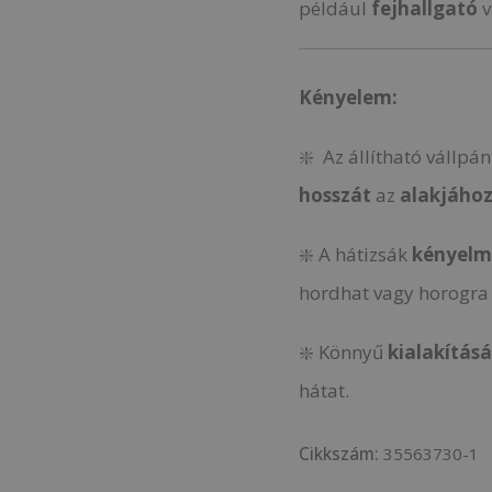
például
fejhallgató
v
Kényelem:
❇️ Az állítható vállpá
hosszát
az
alakjához
❇️ A hátizsák
kényelm
hordhat vagy horogra 
❇️ Könnyű
kialakítás
hátat.
Cikkszám:
35563730-1