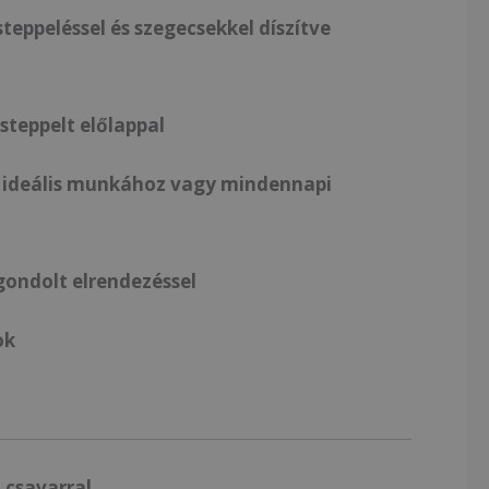
steppeléssel és szegecsekkel díszítve
 steppelt előlappal
 ideális munkához vagy mindennapi
gondolt elrendezéssel
ok
ó
 csavarral