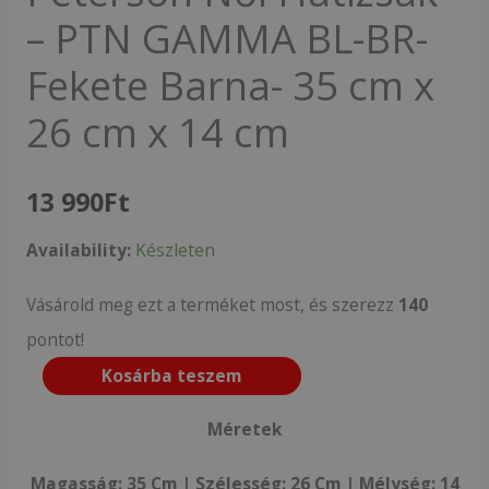
– PTN GAMMA BL-BR-
Fekete Barna- 35 cm x
26 cm x 14 cm
13 990
Ft
Availability:
Készleten
Vásárold meg ezt a terméket most, és szerezz
140
pontot!
Kosárba teszem
Méretek
Magasság: 35 Cm |
Szélesség: 26 Cm |
Mélység: 14