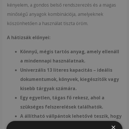
kényelem, a gondos belső rendszerezés és a magas
minőségű anyagok kombinációja, amelyeknek
köszönhetően a használat tiszta öröm.
A hátizsák előnyei:
Könnyű, mégis tartós anyag, amely ellenáll
a mindennapi használatnak.
Univerzális 13 literes kapacitás – ideális
dokumentumok, könyvek, kiegészítők vagy
kisebb tárgyak számára.
Egy egyetlen, tágas fő rekesz, ahol a
szükséges felszerelések találhatók.
A állítható vállpántok lehetővé teszik, hogy
a hátizsákot a saját alakodhoz igazítsd.
×