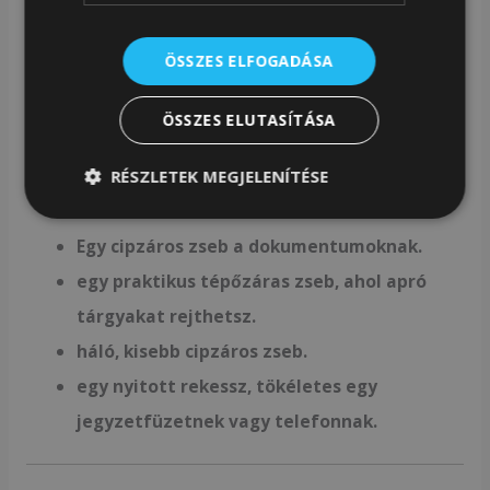
amelyek tökéletesek vízpalackhoz, termoszhoz vagy
töltőhöz.
ÖSSZES ELFOGADÁSA
ÖSSZES ELUTASÍTÁSA
Extra rekeszzsebek – még nagyobb szervezett
RÉSZLETEK MEGJELENÍTÉSE
Bent azt is találod:
Egy cipzáros zseb a dokumentumoknak.
egy praktikus tépőzáras zseb, ahol apró
tárgyakat rejthetsz.
háló, kisebb cipzáros zseb.
egy nyitott rekessz, tökéletes egy
jegyzetfüzetnek vagy telefonnak.