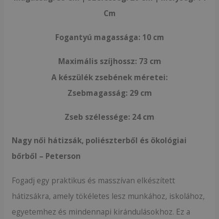
Cm
Fogantyú magassága: 10 cm
Maximális szíjhossz: 73
cm
A készülék zsebének méretei:
Zsebmagasság:
29 cm
Zseb szélessége:
24 cm
Nagy női hátizsák, poliészterből és ökológiai
bőrből – Peterson
Fogadj egy praktikus és masszívan elkészített
hátizsákra, amely tökéletes lesz munkához, iskolához,
egyetemhez és mindennapi kirándulásokhoz. Ez a