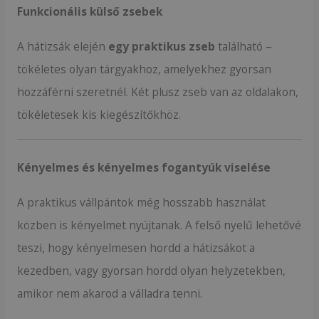
Funkcionális külső zsebek
A hátizsák elején
egy praktikus zseb
található –
tökéletes olyan tárgyakhoz, amelyekhez gyorsan
hozzáférni szeretnél. Két plusz zseb van az oldalakon,
tökéletesek kis kiegészítőkhöz.
Kényelmes és kényelmes fogantyúk viselése
A praktikus vállpántok még hosszabb használat
közben is kényelmet nyújtanak. A felső nyelű lehetővé
teszi, hogy kényelmesen hordd a hátizsákot a
kezedben, vagy gyorsan hordd olyan helyzetekben,
amikor nem akarod a válladra tenni.