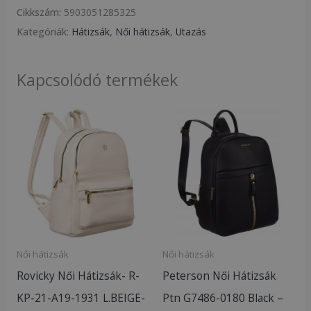
Cikkszám:
5903051285325
Kategóriák:
Hátizsák
,
Női hátizsák
,
Utazás
Kapcsolódó termékek
Női hátizsák
Női hátizsák
Rovicky Női Hátizsák- R-
Peterson Női Hátizsák
KP-21-A19-1931 L.BEIGE-
Ptn G7486-0180 Black –