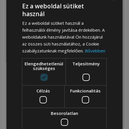
Ez a weboldal sütiket
Több zseb és rekesz a tökéletes
használ
szervezettséghez.
Ez a weboldal sütiket használ a
Masszív cipzár, hogy megvédje a tartalmát.
felhasználói élmény javítása érdekében. A
Tartós szerelvények és fém elemek
weboldalunk használatával Ön hozzájárul
minőség iránti figyelemmel készültek.
az összes süti használatához, a Cookie
szabályzatunknak megfelelően.
Bővebben
A tökéletes ajándék – praktikus és stílusos
kiegészítőként mindenkinek.
Elengedhetetlenül
Teljesítmény
szükséges
Fő rekter – minden részletben átgondolt
Célzás
Funkcionalitás
A hátizsák belsejében egy párnázott rekesz található,
amely 29 × 24 cm hosszú, tökéletes hely laptop,
Besorolatlan
táblagép vagy más hordozható eszközök számára.
Mindkét oldalon két rugalmas belső zseb található,