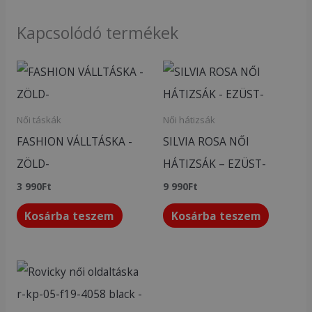
Kapcsolódó termékek
Női táskák
Női hátizsák
FASHION VÁLLTÁSKA -
SILVIA ROSA NŐI
ZÖLD-
HÁTIZSÁK – EZÜST-
3 990
Ft
9 990
Ft
Kosárba teszem
Kosárba teszem
Original
Current
price
price
was:
is:
8
6