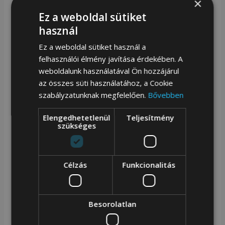
×
Nagy kapacitás kompromisszumok nélkül.
Ez a weboldal sütiket
Praktikus rendszerezővel rendelkezik,
használ
állítható pánttal.
Ez a weboldal sütiket használ a
felhasználói élmény javítása érdekében. A
Kényelmes fogantyúk.
weboldalunk használatával Ön hozzájárul
Minőségi anyagokból készült.
az összes süti használatához, a Cookie
szabályzatunknak megfelelően.
Bővebben
Levehető vállpánt
Elengedhetetlenül
Teljesítmény
szükséges
A táskához mellékelt készletben egy hosszú hevedert
kap, amely a karabinerekhez van rögzítve. A heveder
Célzás
Funkcionalitás
állítható, maximális hossza 130 cm.
Besorolatlan
Egy szervező, aki változást hoz