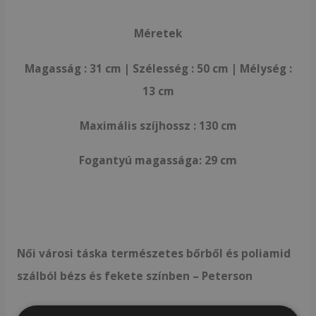
Méretek
Magasság : 31 cm | Szélesség : 50 cm | Mélység :
13 cm
Maximális szíjhossz : 130 cm
Fogantyú magassága:
29 cm
Női városi táska természetes bőrből és poliamid
szálból bézs és fekete színben – Peterson
Univerzális szabás, sok alkalomra alkalmas.