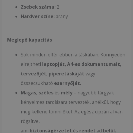
Zsebek száma:
2
Hardver színe:
arany
Meglepő kapacitás
Sok minden elfér ebben a táskában. Könnyedén
elrejtheti
laptopját,
A4-es dokumentumait,
tervezőjét, piperetáskáját
vagy
összecsukható
esernyőjét.
Magas, széles
és
mély
– nagyobb tárgyak
kényelmes tárolására tervezték, anélkül, hogy
meg kellene tömni őket. Az egész cipzárral van
rögzítve,
ami
biztonságérzetet
és
rendet
ad
belül.