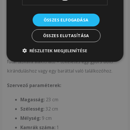
A készlet tartalmaz egy kivehető szervezőt, amely
önmagában is önálló kézitáskaként működhet. Saját
ÖSSZES ELFOGADÁSA
rekesszel rendelkezik, egy nyitott és egy cipzáras –
tökéletes kis kozmetikumokhoz, telefonhoz vagy
ÖSSZES ELUTASÍTÁSA
pénztárcához. A heveder rögzítésének lehetőségének
RÉSZLETEK MEGJELENÍTÉSE
köszönhetően a szervező gyorsan kényelmes
futártáskává alakítható – tökéletes egy gyors bolti
kiránduláshoz vagy egy baráttal való találkozóhoz.
Szervező paraméterek:
Magasság:
23 cm
Szélesség:
32 cm
Mélység:
9 cm
Kamrák száma:
1