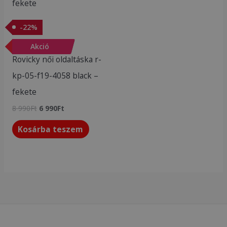
990Ft.
990Ft.
-
22
%
Akciós termékek
-
Akció
22
%
Rovicky női oldaltáska r-
kp-05-f19-4058 black –
fekete
8 990
Ft
6 990
Ft
Kosárba teszem