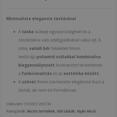
Minimalista elegancia textúrával
A
táska
külseje egyszerűségével és a
részletekre való odafigyelésével rabul ejt. A
sima,
valódi bőr
felületek finom
textúrájú
poliamid szálakkal kombinálva
kiegyensúlyozott
kontrasztot teremtenek
a
funkcionalitás
és az
esztétika között.
A
szövet
finom szerkezete elegánssá teszi a
táskát, de nem túl formálisnak.
Cikkszám:
5903051265730
Kategóriák:
Akciós termékek
,
Női táskák
,
Nyári Akció