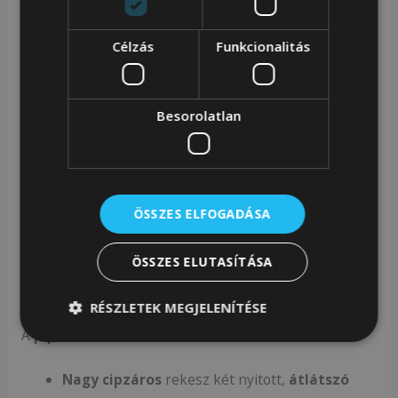
tasakot a sérülésektől.
Célzás
Funkcionalitás
Eredeti terv
Besorolatlan
Egy esztétikai táskát
egyedi,
heringbone
mintával.
A zsák külső része
rózsaszín
anyagból
készült,
varrással díszítve.
Az egész kompozíciót
ÖSSZES ELFOGADÁSA
egy gyönyörű, arany
PETERSON
logó egészíti ki.
ÖSSZES ELUTASÍTÁSA
Funkcionális kamra
RÉSZLETEK MEGJELENÍTÉSE
A
piperecikk-táskában
a következők vannak:
Nagy
cipzáros
rekesz két nyitott,
átlátszó