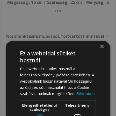
Magasság : 16 cm | Szélesség : 25 cm | Mélység : 8
cm
Női sminktáska műbőrből, foltvartott mintával –
Peterson
×
Ez a weboldal sütiket
Stílusos dizájn
| Rózsaszín tásak varrott
használ
mintával, amelyet egy gyönyörű PETERSON®
Ez a weboldal sütiket használ a
logó díszít aranyszínű tányér formájában;
felhasználói élmény javítása érdekében. A
weboldalunk használatával Ön hozzájárul
Tágas belső tér
| A szervező egy nagy,
az összes süti használatához, a Cookie
cipzáros rekesből áll, amelynek két nyitott
szabályzatunknak megfelelően.
Bővebben
zsebe van átlátszó panelekkel;
Elengedhetetlenül
Teljesítmény
Jól ápolt középső
| A belső teret kiváló
szükséges
minőségű béléssel díszítik, amely megvédi a