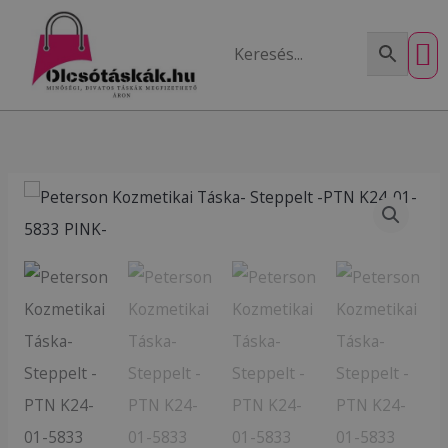
Skip
to
content
JANET D
HENNEY
SILVIA 
TOVÁ
AKC
Peterson
Kozmetikai
Táska-
Steppelt
-
PTN
K24-
01-