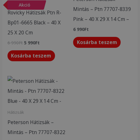
Akciós termékek
-
Akció
14
%
Mintás – Ptn 77707-8339
Rovicky Hátizsák Ptn R-
Pink – 40 X 29 X 14 Cm –
Bp01-6665 Black – 40 X
6 990
Ft
25 X 20 Cm
Kosárba teszem
6 990
Ft
5 990
Ft
Kosárba teszem
Hátizsák
Peterson Hátizsák –
Mintás – Ptn 77707-8322