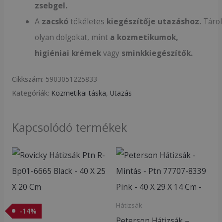
zsebgel.
A
zacskó
tökéletes
kiegészítője
utazáshoz.
Tárol
olyan dolgokat, mint
a kozmetikumok,
higiéniai krémek
vagy
sminkkiegészítők.
Cikkszám:
5903051225833
Kategóriák:
Kozmetikai táska
,
Utazás
Kapcsolódó termékek
Original
Current
price
price
was:
is:
6
5
990Ft.
990Ft.
Hátizsák
-
14
%
Peterson Hátizsák –