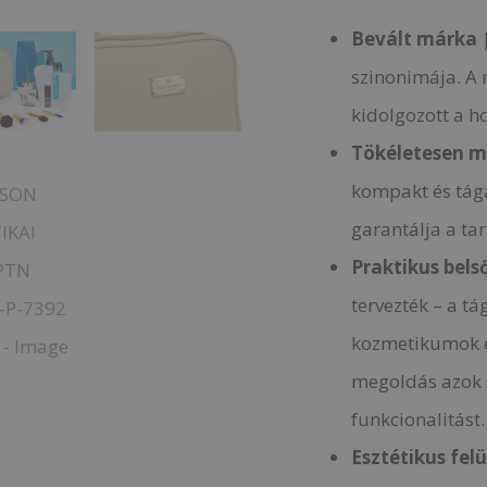
Bevált márka
szinonimája. A 
kidolgozott a h
Tökéletesen m
kompakt és tága
garantálja a ta
Praktikus belső
tervezték – a tá
kozmetikumok és
megoldás azok s
funkcionalitást.
Esztétikus felü