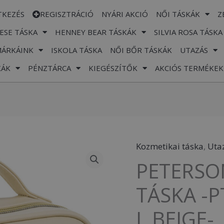
TKEZÉS
REGISZTRÁCIÓ
NYÁRI AKCIÓ
NŐI TÁSKÁK
Z
ESE TÁSKA
HENNEY BEAR TÁSKÁK
SILVIA ROSA TÁSKA
MÁRKÁINK
ISKOLA TÁSKA
NŐI BŐR TÁSKÁK
UTAZÁS
KÁK
PÉNZTÁRCA
KIEGÉSZÍTŐK
AKCIÓS TERMÉKEK
Kozmetikai táska
,
Uta
PETERSON
PETERSO
KOZMETIKAI
TÁSKA
TÁSKA -P
-
L.BEIGE-
PTN