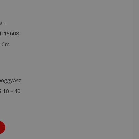
urrent
rice
:
90Ft.
ipoggyász
 10 – 40