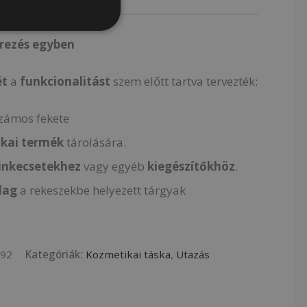
erezés egyben
ét
a
funkcionalitást
szem előtt tartva tervezték:
zámos fekete
kai
termék
tárolására.
inkecsetekhez
vagy egyéb
kiegészítőkhöz
.
alag
a rekeszekbe helyezett tárgyak
392
Kategóriák:
Kozmetikai táska
,
Utazás