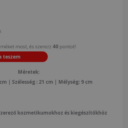
n
rméket most, és szerezz
40
pontot!
a teszem
Méretek:
m | Szélesség : 21 cm | Mélység: 9 cm
szerező kozmetikumokhoz és kiegészítőkhöz