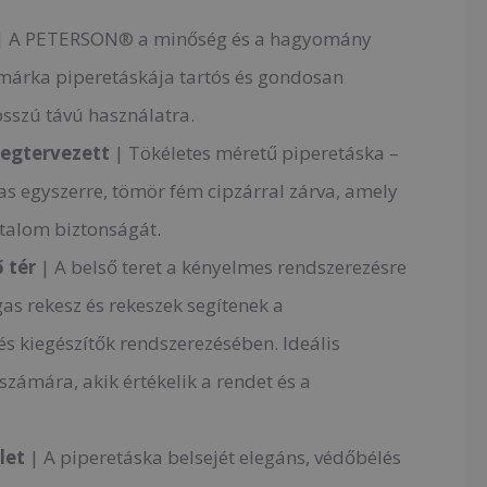
| A PETERSON® a minőség és a hagyomány
márka piperetáskája tartós és gondosan
osszú távú használatra.
egtervezett
| Tökéletes méretű piperetáska –
s egyszerre, tömör fém cipzárral zárva, amely
rtalom biztonságát.
 tér
| A belső teret a kényelmes rendszerezésre
gas rekesz és rekeszek segítenek a
 kiegészítők rendszerezésében. Ideális
zámára, akik értékelik a rendet és a
let
| A piperetáska belsejét elegáns, védőbélés