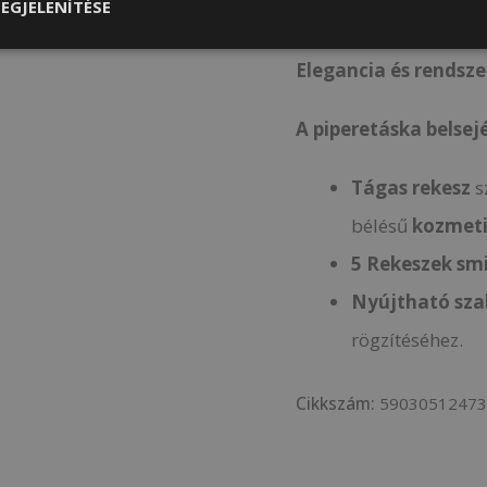
EGJELENÍTÉSE
Elegancia és rendsz
A piperetáska belsej
Tágas rekesz
s
bélésű
kozmeti
5 Rekeszek
sm
Nyújtható sz
rögzítéséhez.
Cikkszám:
5903051247