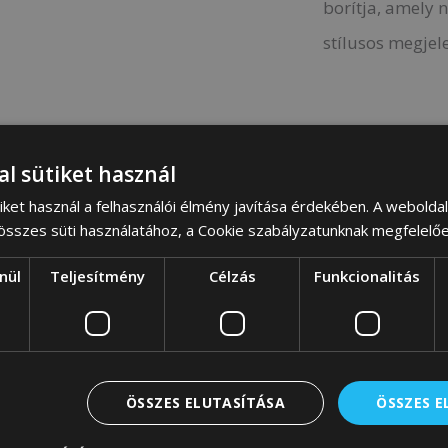
borítja, amely
stílusos megjel
al sütiket használ
Egyedi kialakítás
iket használ a felhasználói élmény javítása érdekében. A webolda
 összes süti használatához, a Cookie szabályzatunknak megfelelő
Stílusos kozmetikai 
mintával, sokszínű tó
nül
Teljesítmény
Célzás
Funkcionalitás
árnyalatban, holografi
csúszka és a kerek
ar
kölcsönöznek a termé
ÖSSZES ELUTASÍTÁSA
ÖSSZES 