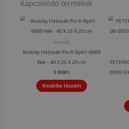
Kapcsolódó termékek
Hátizsák
Rovicky Hátizsák Ptn R-Bp01-6689
Kék – 40 X 25 X 20 cm
PETERS
0933 FE
5 990
Ft
Kosárba teszem