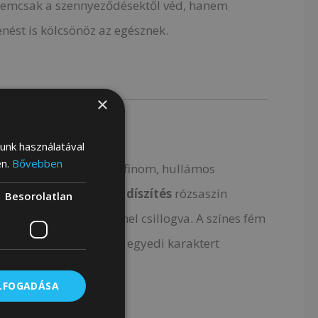
 nemcsak a szennyeződésektől véd, hanem
enést is kölcsönöz az egésznek.
×
lunk használatával
en.
Bővebben
táska
fehér anyagból, finom, hullámos
nusokkal.
Fogantyú
és
díszítés
rózsaszín
Besorolatlan
kus hatással, sok színnel csillogva. A színes fém
any
dekoratív medálok egyedi karaktert
knek.
ELFOGADÁSA