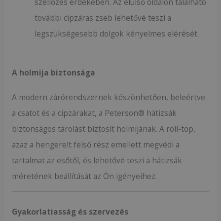
szellőzés érdekében. Az elülső oldalon található
további cipzáras zseb lehetővé teszi a
legszükségesebb dolgok kényelmes elérését.
A holmija biztonsága
A modern zárórendszernek köszönhetően, beleértve
a csatot és a cipzárakat, a Peterson® hátizsák
biztonságos tárolást biztosít holmijának. A roll-top,
azaz a hengerelt felső rész emellett megvédi a
tartalmat az esőtől, és lehetővé teszi a hátizsák
méretének beállítását az Ön igényeihez.
Gyakorlatiasság és szervezés