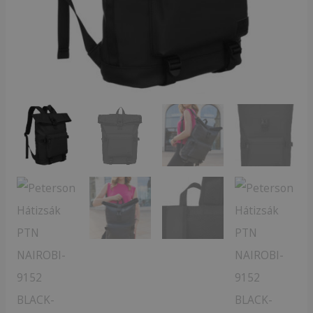
56
X
28
X
13
cm
mennyiség