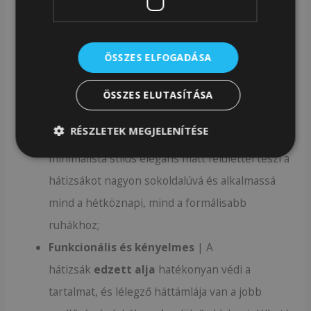
legfontosabb dolgok könnyű
tárolásához.
Ideális egy 15,6 hüvelykes
laptophoz
;
ÖSSZES ELFOGADÁSA
Tartós és vízálló
| Tartós és vízálló
anyagokból készült, így évekig sikeresen
ÖSSZES ELUTASÍTÁSA
szolgál;
RÉSZLETEK MEGJELENÍTÉSE
Univerzális, matt felületű
| A modern,
minimalista stílus elegáns matt felülettel teszi a
hátizsákot nagyon sokoldalúvá és alkalmassá
mind a hétköznapi, mind a formálisabb
ruhákhoz;
Funkcionális és kényelmes
| A
hátizsák
edzett alja
hatékonyan védi a
tartalmat, és lélegző háttámlája van a jobb