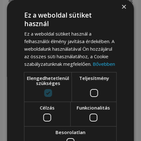
Magasság : 44-56 cm | Szélesség : 28 cm | Mélység
×
: 13 cm
Ez a weboldal sütiket
Fogantyú magassága : 8 cm| A vállpántok
használ
maximális hossza : 95 cm
Ez a weboldal sütiket használ a
Utazási hátizsák-kézipoggyász a repülőhöz –
felhasználói élmény javítása érdekében. A
weboldalunk használatával Ön hozzájárul
Peterson Többfunkciós utazó hátizsák tárgyak és
az összes süti használatához, a Cookie
személyes tárgyak tárolására. Modern
szabályzatunknak megfelelően.
Bővebben
kialakítású modell. Rendkívüli precizitással,
Elengedhetetlenül
Teljesítmény
kiváló minőségű anyagokból készült.
szükséges
Roll-top sport hátizsák csattal és cipzárral zárva
Célzás
Funkcionalitás
– Peterson
Tágas
| Nagy kapacitású hátizsák a
Besorolatlan