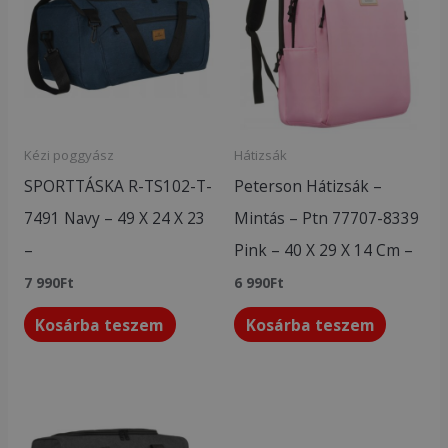
Kézi poggyász
Hátizsák
SPORTTÁSKA R-TS102-T-
Peterson Hátizsák –
7491 Navy – 49 X 24 X 23
Mintás – Ptn 77707-8339
–
Pink – 40 X 29 X 14 Cm –
7 990
Ft
6 990
Ft
Kosárba teszem
Kosárba teszem