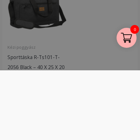
0
Kézi poggyász
Sporttáska R-Ts101-T-
2056 Black – 40 X 25 X 20
–
5 490
Ft
Kosárba teszem