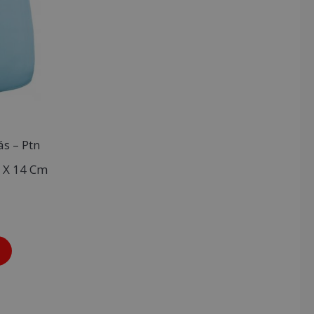
ás – Ptn
9 X 14 Cm