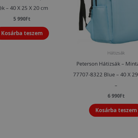
ék – 40 X 25 X 20 cm
5 990
Ft
Kosárba teszem
Hátizsák
Peterson Hátizsák – Mint
77707-8322 Blue – 40 X 2
–
6 990
Ft
Kosárba teszem