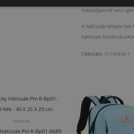
másodpercet vesz igé
A hátizsák tetején két
hátizsák hordozásakor 
Cikkszám:
71793856-1
Hátizsák
 Hátizsák Ptn R-Bp01-6689