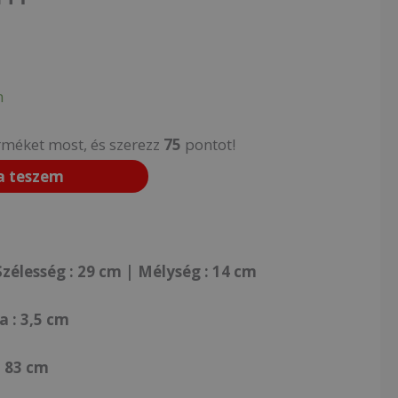
n
rméket most, és szerezz
75
pontot!
a teszem
zélesség : 29 cm | Mélység : 14 cm
 : 3,5 cm
: 83 cm