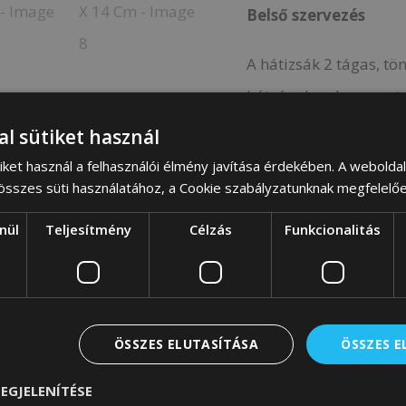
Belső szervezés
A hátizsák 2 tágas, tö
hátsó rekeszben egy t
hátizsák elején 2 gyor
al sütiket használ
iket használ a felhasználói élmény javítása érdekében. A webolda
A hátizsák oldalain mé
 összes süti használatához, a Cookie szabályzatunknak megfelelő
nül
Teljesítmény
Célzás
Funkcionalitás
Belső zseb mérete: 2
Kényelmes viselet
ÖSSZES ELUTASÍTÁSA
ÖSSZES 
Hosszát tökéletesen 
EGJELENÍTÉSE
heveder beállítási ta