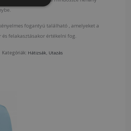
nybe.
 kényelmes fogantyú található , amelyeket a
és felakasztásakor értékelni fog.
Kategóriák:
Hátizsák
,
Utazás