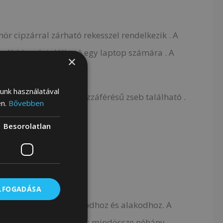
mör cipzárral zárható rekesszel rendelkezik . A
ovábbi zseb található egy laptop számára . A
×
száras zseb található .
lunk használatával
g két nyitott, gyors hozzáférésű zseb található .
en.
Bővebben
Besorolatlan
7,5 x 23 cm.
ELFOGADÁSA
beállíthatod magasságodhoz és alakodhoz. A
rtománya 41,5-83 cm, és mindössze néhány