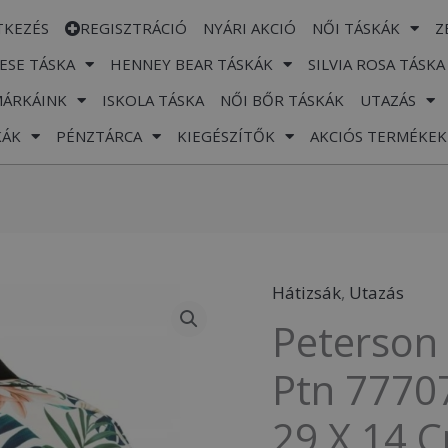
TKEZÉS
REGISZTRÁCIÓ
NYÁRI AKCIÓ
NŐI TÁSKÁK
Z
ESE TÁSKA
HENNEY BEAR TÁSKÁK
SILVIA ROSA TÁSKA
MÁRKÁINK
ISKOLA TÁSKA
NŐI BŐR TÁSKÁK
UTAZÁS
KÁK
PÉNZTÁRCA
KIEGÉSZÍTŐK
AKCIÓS TERMÉKEK
Hátizsák
,
Utazás
Peterson
Peterson 
Hátizsák
-
Ptn 77707
Mintás
29 X 14 
-