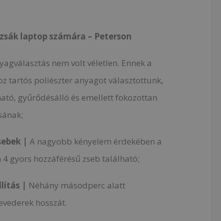
izsák laptop számára – Peterson
yagválasztás nem volt véletlen. Ennek a
z tartós poliészter anyagot választottunk,
ató, gyűrődésálló és emellett fokozottan
ásának;
sebek |
A nagyobb kényelem érdekében a
 4 gyors hozzáférésű zseb található;
lítás |
Néhány másodperc alatt
evederek hosszát.