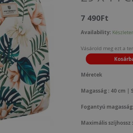
Ptn
7 490
Ft
77707-
8247
Availability:
Készlete
Print
Vásárold meg ezt a te
1
Kosárb
-
40
Méretek
X
Magasság : 40 cm | S
29
X
Fogantyú magassága
14
Cm
Maximális szíjhossz 
mennyiség