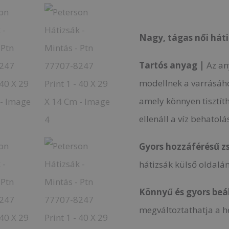
Nagy, tágas női hát
Tartós anyag |
Az an
modellnek a varrásáho
amely könnyen tisztíth
ellenáll a víz behatol
Gyors hozzáférésű z
hátizsák külső oldalán
Könnyű és gyors beál
megváltoztathatja a h