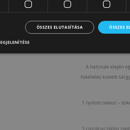
amire szükséged van
benne. A széles fels
kivenned, hogy elérj 
ÖSSZES ELUTASÍTÁSA
ÖSSZES 
mértékb
EGJELENÍTÉSE
Második rekesz – ​​a
A hátizsák elején e
tökéletes kisebb tár
1 nyitott rekesz – t
3 cipzáras hálós zseb