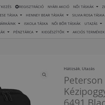
TKEZÉS
REGISZTRÁCIÓ
NYÁRI AKCIÓ
NŐI TÁSKÁK
Z
ESE TÁSKA
HENNEY BEAR TÁSKÁK
SILVIA ROSA TÁSKA
MÁRKÁINK
ISKOLA TÁSKA
NŐI BŐR TÁSKÁK
UTAZÁS
KÁK
PÉNZTÁRCA
KIEGÉSZÍTŐK
AKCIÓS TERMÉKEK
Hátizsák
,
Utazás
Peterson
Peterson 
Hátizsák
-
Kézipoggy
Kézipoggyász
6491 Blac
-