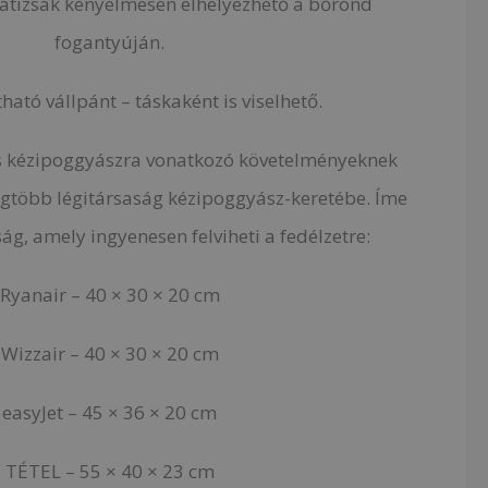
hátizsák kényelmesen elhelyezhető a bőrönd
fogantyúján.
tható vállpánt – táskaként is viselhető.
s kézipoggyászra vonatkozó követelményeknek
legtöbb légitársaság kézipoggyász-keretébe. Íme
ág, amely ingyenesen felviheti a fedélzetre:
Ryanair – 40 × 30 × 20 cm
Wizzair – 40 × 30 × 20 cm
easyJet – 45 × 36 × 20 cm
TÉTEL – 55 × 40 × 23 cm