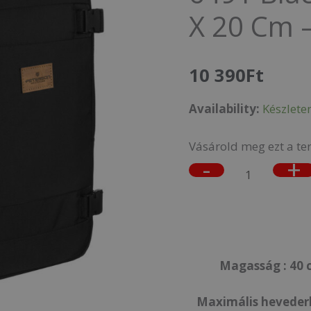
X 20 Cm 
Ptn
Bielik-
6491
10 390
Ft
Black
Availability:
Készlete
-
Fekete
Vásárold meg ezt a te
-
+
-
40
X
25
X
Magasság : 40 c
20
Maximális hevederh
Cm