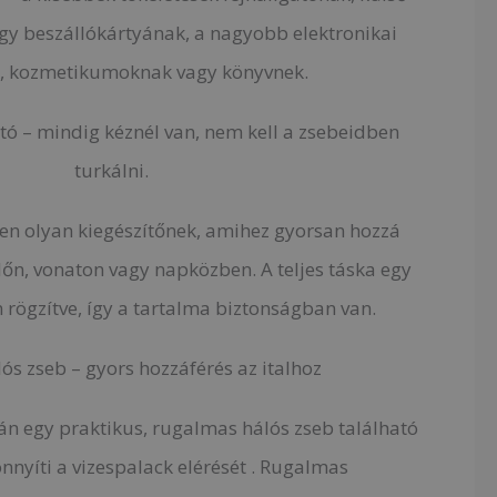
y beszállókártyának, a nagyobb elektronikai
k, kozmetikumoknak vagy könyvnek.
rtó – mindig kéznél van, nem kell a zsebeidben
turkálni.
en olyan kiegészítőnek, amihez gyorsan hozzá
ülőn, vonaton vagy napközben. A teljes táska egy
n rögzítve, így a tartalma biztonságban van.
ós zseb – gyors hozzáférés az italhoz
lán egy praktikus, rugalmas hálós zseb található
nyíti a vizespalack elérését . Rugalmas