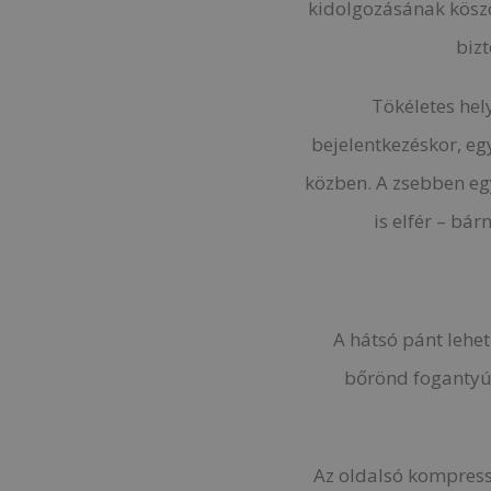
kidolgozásának köszö
bizt
Tökéletes hely
bejelentkezéskor, eg
közben. A zsebben eg
is elfér – bá
A hátsó pánt lehet
bőrönd fogantyú
Az oldalsó kompress