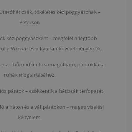
 utazóhátizsák, tökéletes kézipoggyásznak –
Peterson
ek kézipoggyászként – megfelel a legtöbb
ául a Wizzair és a Ryanair követelményeinek .
ekesz – bőröndként csomagolható, pántokkal a
ruhák megtartásához.
s pántok – csökkentik a hátizsák térfogatát.
ló a háton és a vállpántokon – magas viselési
kényelem.