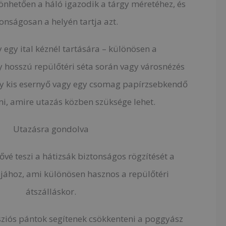
nhetően a háló igazodik a tárgy méretéhez, és
onságosan a helyén tartja azt.
 egy ital kéznél tartására – különösen a
y hosszú repülőtéri séta során vagy városnézés
y kis esernyő vagy egy csomag papírzsebkendő
rmi, amire utazás közben szüksége lehet.
Utazásra gondolva
ővé teszi a hátizsák biztonságos rögzítését a
jához, ami különösen hasznos a repülőtéri
átszálláskor.
ziós pántok segítenek csökkenteni a poggyász