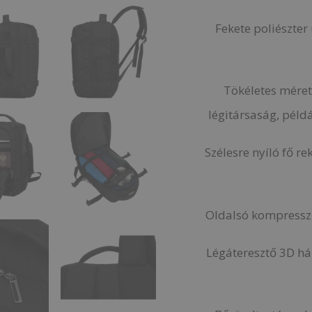
-
Fekete poliészter
mennyiség
Tökéletes méret
légitársaság, péld
Szélesre nyíló fő r
Oldalsó kompresszió
Légáteresztő 3D há