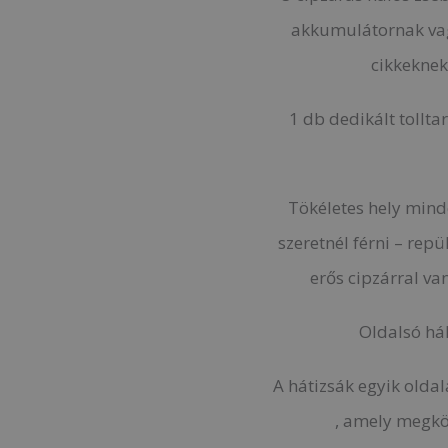
akkumulátornak vag
cikkekne
1 db dedikált tollta
Tökéletes hely mind
szeretnél férni – rep
erős cipzárral va
Oldalsó hál
A hátizsák egyik olda
, amely megkön