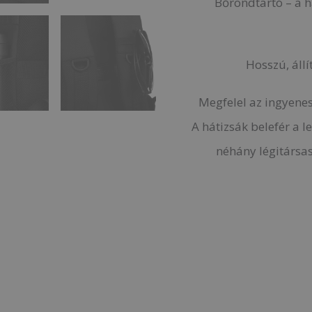
Bőröndtartó – a 
Hosszú, állí
Megfelel az ingyene
A hátizsák belefér a 
néhány légitársas