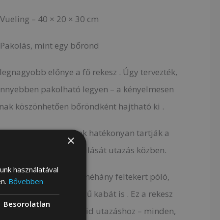
Vueling – 40 × 20 × 30 cm
Pakolás, mint egy bőrönd
legnagyobb előnye a fő rekesz . Úgy tervezték,
önnyebben pakolható legyen – a kényelmesen
nak köszönhetően bőröndként hajtható ki .
ok találhatók , amelyek hatékonyan tartják a
×
adályozva az elmozdulását utazás közben.
lunk használatával
uháknak – elfér benne néhány feltekert póló,
en.
Bővebben
, vagy akár egy könnyű kabát is . Ez a rekesz
Besorolatlan
 jól funkcionál egy rövid utazáshoz – minden,