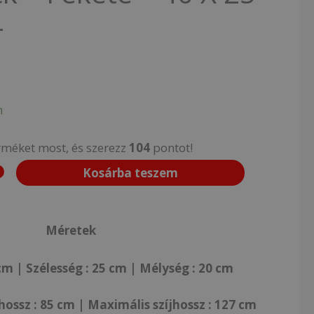
–
n
rméket most, és szerezz
104
pontot!
Kosárba teszem
Méretek
m | Szélesség : 25 cm | Mélység : 20 cm
ossz : 85 cm | Maximális szíjhossz : 127 cm