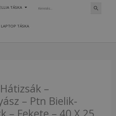
ELLIA TÁSKA
LAPTOP TÁSKA
Hátizsák –
ász – Ptn Bielik-
k – Fekete – 40 X 25