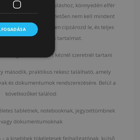
 egy 3-4 napos kiránduláshoz, könnyedén elfér
ő hozzáférésnek köszönhetően nem kell mindent
egy tárgyat – egyszerűen cipzározd le, és teljes
ELFOGADÁSA
en kézben tarthatod a tartalmat.
zon dolgoknak, amiket kéznél szeretnél tartani
gy második, praktikus rekesz található, amely
gyak és dokumentumok rendszerezésére. Belül a
következőket találod:
ökéletes tabletnek, notebooknak, jegyzettömbnek
vagy dokumentumoknak
 – a kisebbek tökéletesek fejhallgatónak, külső