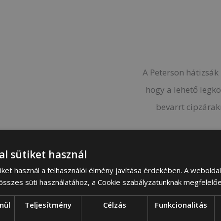
A Peterson hátizsák 
hogy a lehető legk
bevarrt cipzárak
Belül rögzítőpánt
tartalmat, megak
al sütiket használ
iket használ a felhasználói élmény javítása érdekében. A webolda
Tökéletes hely a r
 összes süti használatához, a Cookie szabályzatunknak megfelelő
nadrág, egy pulóver
nül
Teljesítmény
Célzás
Funkcionalitás
kézipoggyászként is