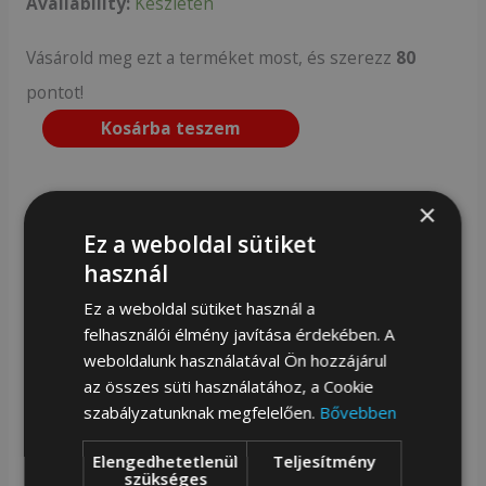
Availability:
Készleten
Vásárold meg ezt a terméket most, és szerezz
80
pontot!
Kosárba teszem
Méretek
×
Ez a weboldal sütiket
Magasság : 9,5 cm | Szélesség : 12 cm | Vastagság
használ
: 2,5 cm
Ez a weboldal sütiket használ a
felhasználói élmény javítása érdekében. A
weboldalunk használatával Ön hozzájárul
az összes süti használatához, a Cookie
Ajándék szett: Fekete férfi bőr pénztárca kapocs
szabályzatunknak megfelelően.
Bővebben
és kulcstartó nélkül – Peterson
Elengedhetetlenül
Teljesítmény
szükséges
Kiváló minőségű férfi bőr pénztárca
a neves