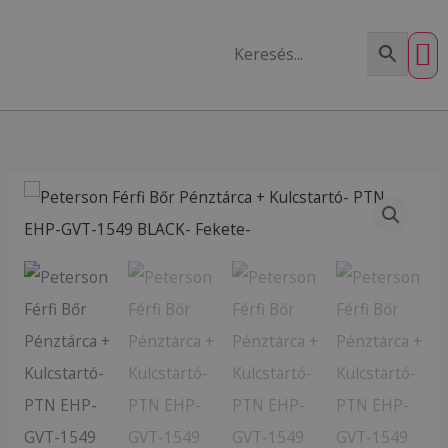
Skip
to
content
Peterson
Férfi
Bőr
Pénztárca
+
Kulcstartó-
PTN
EHP-