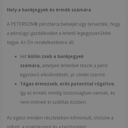
Hely a bankjegyek és érmék számára
A PETERSON® pénztárca belsejét úgy tervezték, hogy
a pénzügyi gazdálkodást a lehető legegyszerűbbé
tegye. Az Ön rendelkezésére áll:
két
külön zseb a bankjegyek
számára,
amelyek lehetővé teszik a pénz
egyszerű elkülönítését, pl. címlet szerint.
Tágas érmezseb, erős patenttal rögzítve
,
így az érmék mindig biztonságban vannak, és
nem ömlnek ki szállítás közben.
Az egész minden részletében kifinomult, ötvözve a
stílust, a praktikumot és a tartósságot.