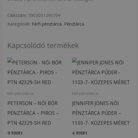
Cikkszám:
5903051290794
Kategóriák:
Férfi pénztárca
,
Pénztárca
Kapcsolódó termékek
Női pénztárca
Női pénztárca
PETERSON – NŐI BŐR
JENNIFER JONES NŐI
PÉNZTÁRCA – PIROS –
PÉNZTÁRCA PÚDER –
PTN 42329-SH RED
1103-7- KÖZEPES MÉRET
9 990
Ft
4 990
Ft