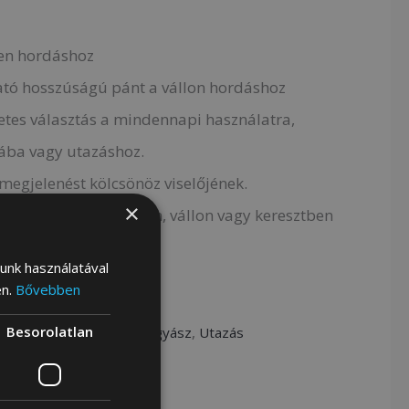
ben hordáshoz
ható hosszúságú pánt a vállon hordáshoz
letes választás a mindennapi használatra,
ába vagy utazáshoz.
 megjelenést kölcsönöz viselőjének.
×
esen hordható kézben, vállon vagy keresztben
lunk használatával
ttal.
en.
Bővebben
Besorolatlan
Kategóriák:
Kézi poggyász
,
Utazás