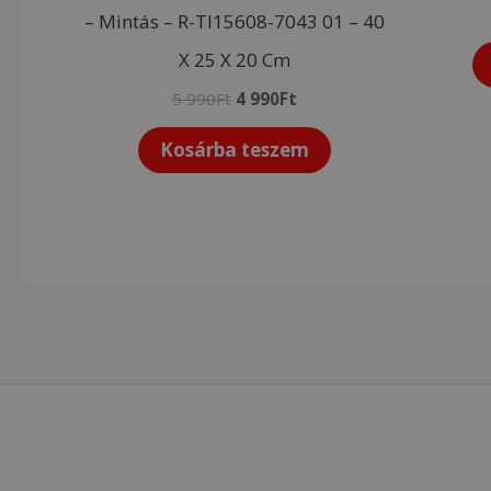
– Mintás – R-Tl15608-7043 01 – 40
X 25 X 20 Cm
5 990
Ft
4 990
Ft
Kosárba teszem