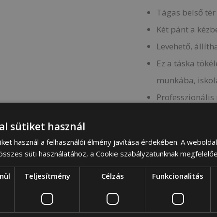
Tágas belső tér
Két pánt a kéz
Levehető, állít
Ez a táska töké
munkába, iskol
Professzionális
A táska kényelm
al sütiket használ
a testen.
iket használ a felhasználói élmény javítása érdekében. A webolda
Bőröndtartó pán
 összes süti használatához, a Cookie szabályzatunknak megfelelő
nül
Teljesítmény
Célzás
Funkcionalitás
Cikkszám:
RP1342759-1