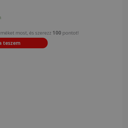
n
rméket most, és szerezz
100
pontot!
a teszem