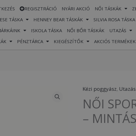
TKEZÉS
REGISZTRÁCIÓ
NYÁRI AKCIÓ
NŐI TÁSKÁK
Z
ESE TÁSKA
HENNEY BEAR TÁSKÁK
SILVIA ROSA TÁSKA
MÁRKÁINK
ISKOLA TÁSKA
NŐI BŐR TÁSKÁK
UTAZÁS
KÁK
PÉNZTÁRCA
KIEGÉSZÍTŐK
AKCIÓS TERMÉKEK
Kézi poggyász
,
Utazás
NŐI
NŐI SPO
SPORT-
ÉS
– MINTÁS
UTAZÓTÁSKA
-