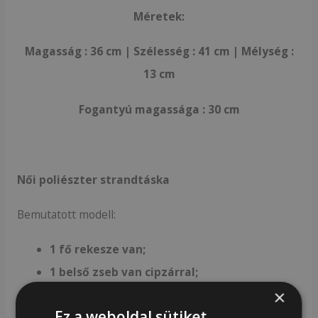
Méretek:
Magasság : 36 cm | Szélesség : 41 cm | Mélység :
13 cm
Fogantyú magassága : 30 cm
Női poliészter strandtáska
Bemutatott modell:
1 fő rekesze van;
1 belső zseb van cipzárral;
×
két klasszikus, kényelmes fogantyúval van
Ez a weboldal sütiket
felszerelve, vastag húr formájában;