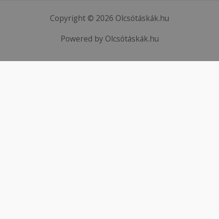
Copyright © 2026 Olcsótáskák.hu
Powered by Olcsótáskák.hu
HTML Snippets
Powered By :
XYZScripts.com
0
0
Az Ön Kosara
Kosarad még üres
Vásárlás
Vásárlás Folytatása