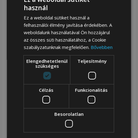
használ
biztonságos cipzárral zárva;
Ez a weboldal sütiket használ a
belül béléssel van bélelve.
felhasználói élmény javítása érdekében. A
weboldalunk használatával Ön hozzájárul
az összes süti használatához, a Cookie
Tengerészkék csíkos strandtáska
szabályzatunknak megfelelően.
Bővebben
Vidd a tengerpartra!
|
A táska felülről tömör
Elengedhetetlenül
Teljesítmény
szükséges
cipzárral zárva van. Kiváló minőségű anyagból
készült, amelyen matrózcsíkos motívum látható;
Minden apróságot magában
tart | Könnyű,
Célzás
Funkcionalitás
tágas kézitáska, egy hatalmas fő rekesszel és
egy kis zsebrel;
Besorolatlan
Masszív
befejezés | A középső rész praktikus
bevágóval, bézs színű anyag béléssel van