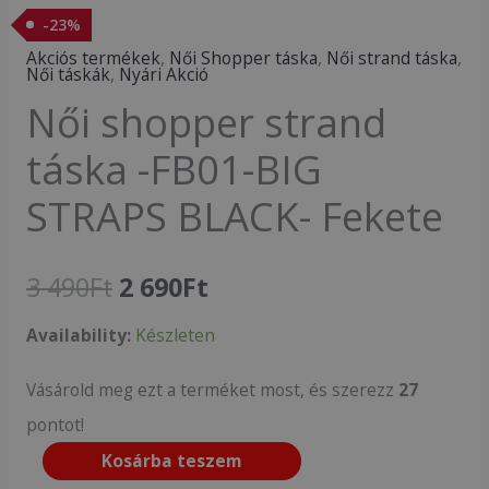
-
23
%
Akciós termékek
,
Női Shopper táska
,
Női strand táska
,
Női táskák
,
Nyári Akció
Női shopper strand
táska -FB01-BIG
STRAPS BLACK- Fekete
3 490
Ft
2 690
Ft
Availability:
Készleten
Vásárold meg ezt a terméket most, és szerezz
27
pontot!
Kosárba teszem