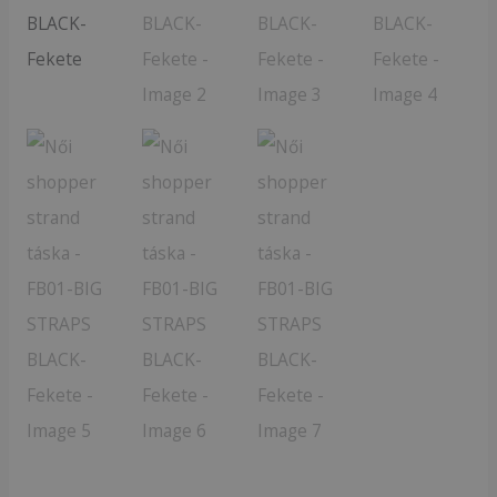
BLACK-
Fekete
mennyiség