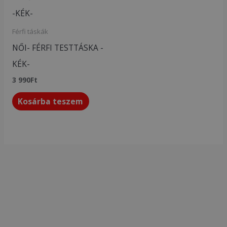
Férfi táskák
NŐI- FÉRFI TESTTÁSKA -
KÉK-
3 990
Ft
Kosárba teszem