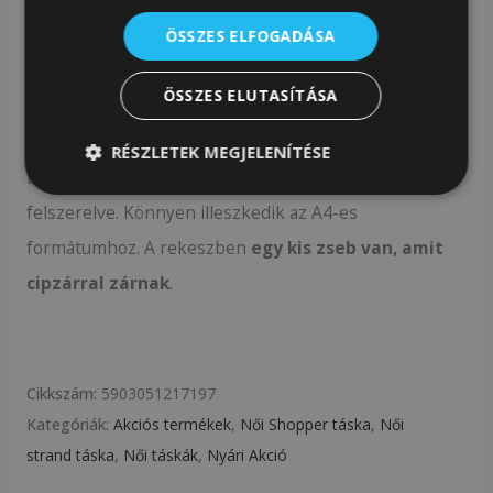
bevonva.
ÖSSZES ELFOGADÁSA
Tágas belső tér
ÖSSZES ELUTASÍTÁSA
A táska mérete lehetővé teszi, hogy sok mindent
RÉSZLETEK MEGJELENÍTÉSE
beférj. A táska
egy nagyon tágas fő rekesszel
van
felszerelve. Könnyen illeszkedik az A4-es
formátumhoz. A rekeszben
egy kis zseb van, amit
cipzárral zárnak
.
Cikkszám:
5903051217197
Kategóriák:
Akciós termékek
,
Női Shopper táska
,
Női
strand táska
,
Női táskák
,
Nyári Akció