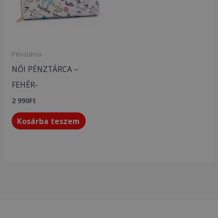
Pénztárca
NŐI PÉNZTÁRCA –
FEHÉR-
2 990
Ft
Kosárba teszem