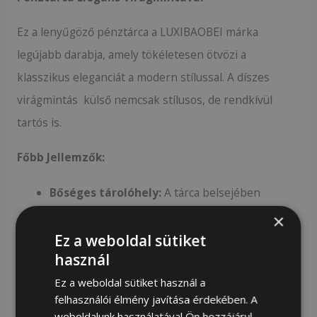
Ez a lenyűgöző pénztárca a LUXIBAOBEI márka
legújabb darabja, amely tökéletesen ötvözi a
klasszikus eleganciát a modern stílussal. A díszes
virágmintás külső nemcsak stílusos, de rendkívül
tartós is.
Főbb Jellemzők:
Bőséges tárolóhely:
A tárca belsejében
számos rekesz található a kártyák, bankjegyek
×
és aprópénz számára.
Ez a weboldal sütiket
használ
Zipzáros zárás:
Biztosítja a biztonságos
tárolást.
Ez a weboldal sütiket használ a
felhasználói élmény javítása érdekében. A
Elegáns dobozban:
A tárca egy stílusos
weboldalunk használatával Ön hozzájárul