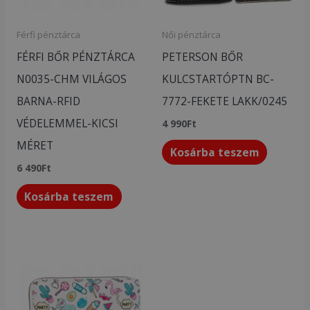
Férfi pénztárca
Női pénztárca
FÉRFI BŐR PÉNZTÁRCA
PETERSON BŐR
N0035-CHM VILÁGOS
KULCSTARTÓPTN BC-
BARNA-RFID
7772-FEKETE LAKK/0245
VÉDELEMMEL-KICSI
4 990
Ft
MÉRET
Kosárba teszem
6 490
Ft
Kosárba teszem