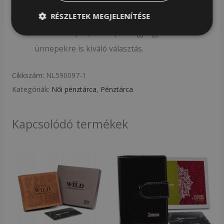
elegáns megjelenésnek.
RÉSZLETEK MEGJELENÍTÉSE
Ajándéknak különleges alkalmakkor:
Születésnapra, névnapra vagy egyéb
ünnepekre is kiváló választás.
Cikkszám:
NL590097-1
Kategóriák:
Női pénztárca
,
Pénztárca
Kapcsolódó termékek