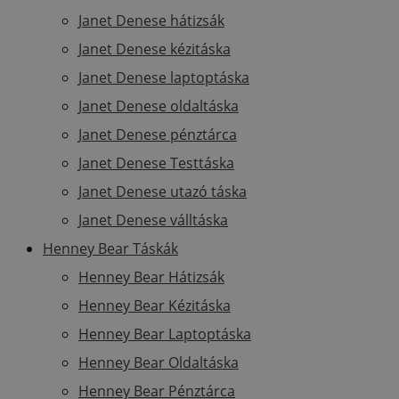
Janet Denese hátizsák
Janet Denese kézitáska
Janet Denese laptoptáska
Janet Denese oldaltáska
Janet Denese pénztárca
Janet Denese Testtáska
Janet Denese utazó táska
Janet Denese válltáska
Henney Bear Táskák
Henney Bear Hátizsák
Henney Bear Kézitáska
Henney Bear Laptoptáska
Henney Bear Oldaltáska
Henney Bear Pénztárca