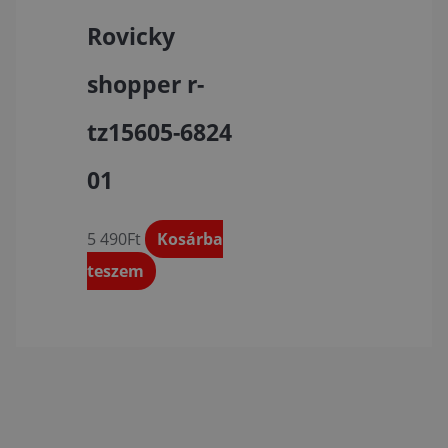
Rovicky
shopper r-
tz15605-6824
01
5 490
Ft
Kosárba
teszem