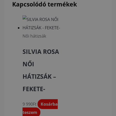
Kapcsolódó termékek
Női hátizsák
SILVIA ROSA
NŐI
HÁTIZSÁK –
FEKETE-
9 990
Ft
Kosárba
teszem