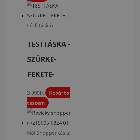
Férfi táskák
TESTTÁSKA -
SZÜRKE-
FEKETE-
3 990
Ft
Kosárba
teszem
Női Shopper táska