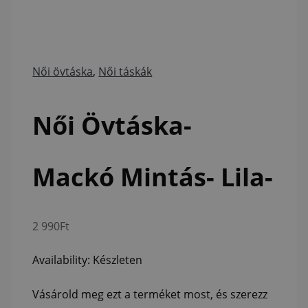
Női övtáska
,
Női táskák
Női Övtáska-
Mackó Mintás- Lila-
2 990
Ft
Availability:
Készleten
Vásárold meg ezt a terméket most, és szerezz