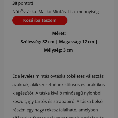
30
pontot!
Női Övtáska- Mackó Mintás- Lila- mennyiség
Kosárba teszem
Méret:
Szélesség: 32 cm | Magasság: 12 cm |
Mélység: 3 cm
Ez a leveles mintás övtáska tökéletes választás
azoknak, akik szeretnének stílusos és praktikus
kiegészítőt. A táska kiváló minőségű nylonból
készült, így tartós és strapabíró. A táska belső
részén egy nagy rekesz található, amelyben