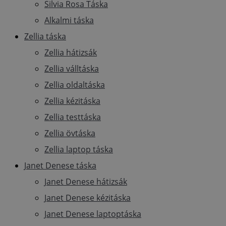
Silvia Rosa Táska
Alkalmi táska
Zellia táska
Zellia hátizsák
Zellia válltáska
Zellia oldaltáska
Zellia kézitáska
Zellia testtáska
Zellia övtáska
Zellia laptop táska
Janet Denese táska
Janet Denese hátizsák
Janet Denese kézitáska
Janet Denese laptoptáska