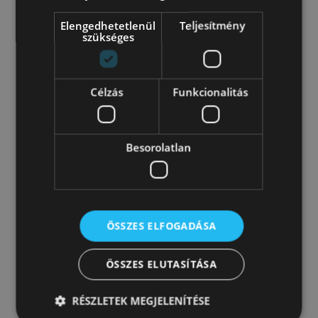
Szett
Elengedhetetlenül
Teljesítmény
szükséges
Nagy méret
Közepes méret
Kézipoggyász
Célzás
Funkcionalitás
Hátizsák
Kézi poggyász
Besorolatlan
Kozmetikai táska
Hűtőtáska
Laptop Táska
Férfi táskák
ÖSSZES ELFOGADÁSA
Férfi oldaltáska
ÖSSZES ELUTASÍTÁSA
Férfi Hátizsák
Férfi övtáska
RÉSZLETEK MEGJELENÍTÉSE
Pénztárca