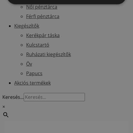
Női pénztárca
Férfi pénztárca
Kiegészítők
Kerékpár táska
Kulcstartó
Ruházati kiegészítők
Öv
Papucs
Akciós termékek
Keresés...
×