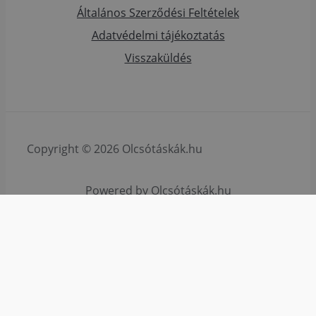
Általános Szerződési Feltételek
Adatvédelmi tájékoztatás
Visszaküldés
Copyright © 2026 Olcsótáskák.hu
Powered by Olcsótáskák.hu
HTML Snippets
Powered By :
XYZScripts.com
0