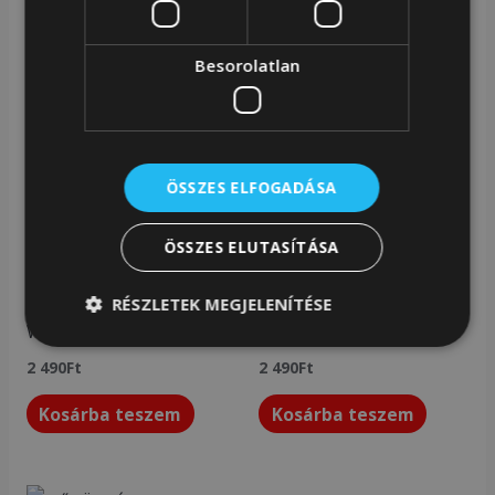
Cikkszám:
MA395631-1-1-1-1
Kategória:
Női övtáska
Besorolatlan
Kapcsolódó termékek
ÖSSZES ELFOGADÁSA
ÖSSZES ELUTASÍTÁSA
Női övtáska
Női övtáska
Rovicky Női Övtáska -R-
Rovicky Női Övtáska -R-
RÉSZLETEK MEGJELENÍTÉSE
WB27-9128 13-
WB27-9173 18-
2 490
Ft
2 490
Ft
Kosárba teszem
Kosárba teszem