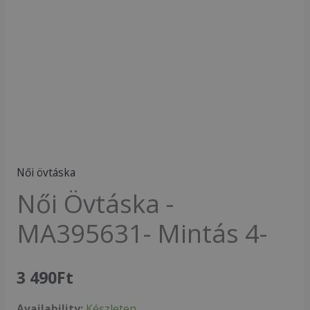
Mintás
4-
mennyiség
Női övtáska
Női Övtáska -
MA395631- Mintás 4-
3 490
Ft
Availability:
Készleten