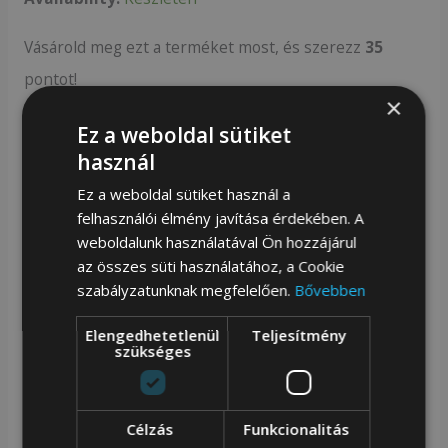
Vásárold meg ezt a terméket most, és szerezz
35
pontot!
×
Kosárba teszem
Ez a weboldal sütiket
használ
Méretek:
Ez a weboldal sütiket használ a
Magasság: 14 cm |
Szélesség: 37 cm |
Mélység: 8
felhasználói élmény javítása érdekében. A
weboldalunk használatával Ön hozzájárul
cm
az összes süti használatához, a Cookie
szabályzatunknak megfelelően.
Bővebben
Elengedhetetlenül
Teljesítmény
Rovicky övtáska tartós poliészter anyagból. Stílusos és
szükséges
funkcionális, tökéletes mindennapi használatra. A
praktikus zsebek kényelmet és gyors hozzáférést
Célzás
Funkcionalitás
biztosítanak a legszükségesebb dolgokhoz.