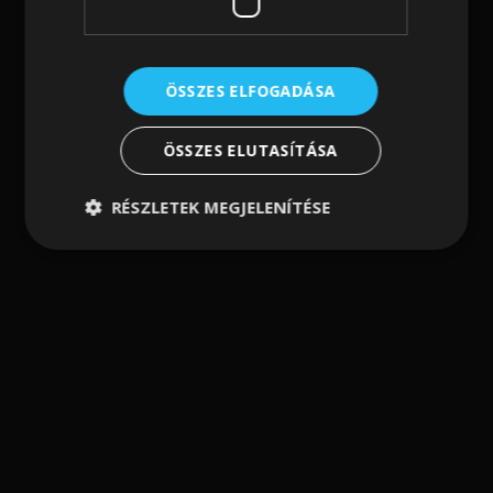
ÖSSZES ELFOGADÁSA
ÖSSZES ELUTASÍTÁSA
RÉSZLETEK MEGJELENÍTÉSE
Nicole Lee
,
Női hátizsák
,
Női táskák
Nicole Lee
Hátizsák