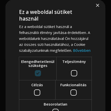
×
Női pénztárca
Ez a weboldal sütiket
Férfi pénztárca
használ
Kiegészítők
Ez a weboldal sütiket használ a
Kerékpár táska
felhasználói élmény javítása érdekében. A
Kulcstartó
weboldalunk használatával Ön hozzájárul
az összes süti használatához, a Cookie
Ruházati kiegészítők
szabályzatunknak megfelelően.
Bővebben
Öv
Papucs
Elengedhetetlenül
Teljesítmény
szükséges
Akciós termékek
Keresés...
Célzás
Funkcionalitás
×
Besorolatlan