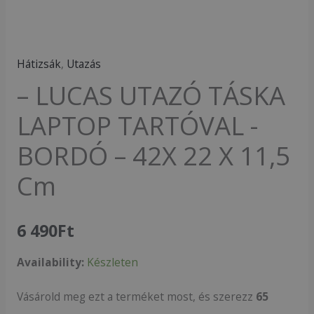
-
42X
22
Hátizsák
,
Utazás
X
– LUCAS UTAZÓ TÁSKA
11,5
Cm
LAPTOP TARTÓVAL -
mennyiség
BORDÓ – 42X 22 X 11,5
Cm
6 490
Ft
Availability:
Készleten
Vásárold meg ezt a terméket most, és szerezz
65