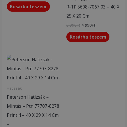
Kosárba teszem
R-Tl15608-7067 03 – 40 X
25 X 20 Cm
5 990
Ft
4 990
Ft
Kosárba teszem
Hátizsák
Peterson Hátizsák –
Mintás – Ptn 77707-8278
Print 4 – 40 X 29 X 14 Cm
–