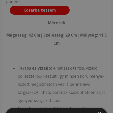
pontot!
Kosárba teszem
Méretek
Magasság: 42 Cm| Szélesség: 29 Cm| Mélység: 11,5
Cm
Tartós és vízálló:
A hátizsák tartós, vízálló
poliészterből készült, így minden körülmények
között megbízhatóan védi a benne lévő
tárgyakat.Állítható pántnak köszönhetően saját
igényedhez igazíthatod.
Nagy kapacitású:
A hátizsák nagy kapacitású,