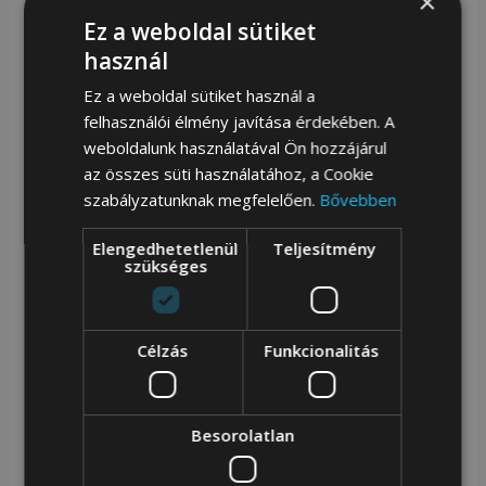
×
így akár egy hétvégi kirándulásra is elegendő
Ez a weboldal sütiket
hely van benne.
használ
Laptoptartóval rendelkezik:
A hátizsák
Ez a weboldal sütiket használ a
laptoptartóval rendelkezik, így a laptop is
felhasználói élmény javítása érdekében. A
weboldalunk használatával Ön hozzájárul
biztonságosan elfér benne.
az összes süti használatához, a Cookie
Belső és külső szervezéssel rendelkezik:
A
szabályzatunknak megfelelően.
Bővebben
hátizsák belső és külső szervezéssel
Elengedhetetlenül
Teljesítmény
rendelkezik, így mindent könnyen
szükséges
megtalálhatsz benne.
USB-töltőporttal rendelkezik:
A hátizsák
Célzás
Funkcionalitás
USB-töltőporttal rendelkezik, így a telefonodat
vagy más eszközödet is töltheted útközben.
Besorolatlan