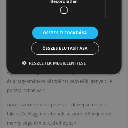
Besorolatlan
9 személyi igazolvány méretű rekesz, tökéletes
fizetőkártyák, törzsvásárlói kártyák, dokumentumok
vagy névjegykártyák tárolására. A pénztárca
ÖSSZES ELFOGADÁSA
belsejének különböző részein helyezkednek el , így
könnyedén rendezheti kártyáit .
ÖSSZES ELUTASÍTÁSA
Készpénz részleg
RÉSZLETEK MEGJELENÍTÉSE
A pénztárca egyesíti a bankkártyás fizetést támogatók
és a hagyományos készpénzt kedvelők igényeit . A
pénztárcában van:
cipzáras érmezseb a pénztárca középső részén
található . Nagy méreteinek köszönhetően jelentős
mennyiségű érmét tud elhelyezni.