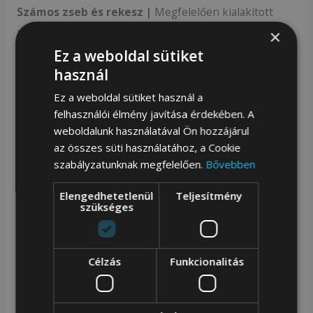
Számos zseb és rekesz |
Megfelelően kialakított
×
belső tér, aminek köszönhetően a pénztárcájában
Ez a weboldal sütiket
elfér mind a bankkártya, mind a készpénz;
használ
Adatainak védelme |
Speciális RFID technológiával
Ez a weboldal sütiket használ a
felszerelve, amely megvédi adatait és pénzét az
felhasználói élmény javítása érdekében. A
weboldalunk használatával Ön hozzájárul
érintés nélküli lopástól;
az összes süti használatához, a Cookie
szabályzatunknak megfelelően.
Bővebben
Biztonságos belső tér |
A zsebek speciális béléssel
vannak bélelve, amely védi a pénztárca belsejét.
Elengedhetetlenül
Teljesítmény
szükséges
Funkcionális belső
Egy pé
Célzás
Funkcionalitás
nztárca , amiben: