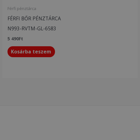
Férfi pénztárca
FÉRFI BŐR PÉNZTÁRCA
N993-RVTM-GL-6583
5 490
Ft
Kosárba teszem