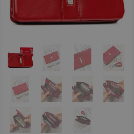
Sgn-
7792
Red
-
Piros
mennyiség