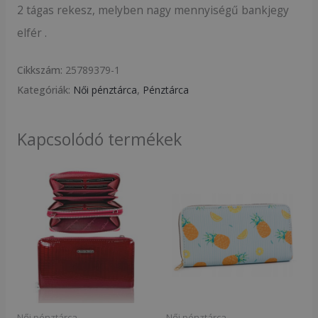
2 tágas rekesz, melyben nagy mennyiségű bankjegy
elfér .
Cikkszám:
25789379-1
Kategóriák:
Női pénztárca
,
Pénztárca
Kapcsolódó termékek
Női pénztárca
Női pénztárca