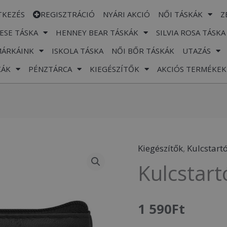
TKEZÉS
REGISZTRÁCIÓ
NYÁRI AKCIÓ
NŐI TÁSKÁK
Z
ESE TÁSKA
HENNEY BEAR TÁSKÁK
SILVIA ROSA TÁSKA
MÁRKÁINK
ISKOLA TÁSKA
NŐI BŐR TÁSKÁK
UTAZÁS
KÁK
PÉNZTÁRCA
KIEGÉSZÍTŐK
AKCIÓS TERMÉKEK
Kiegészítők
,
Kulcstart
Kulcstartó
Kulcstart
Bőr
Fekete
mennyiség
1 590
Ft