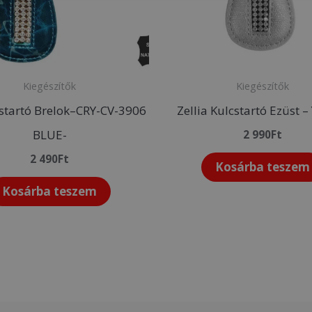
Kiegészítők
Kiegészítők
startó Brelok–CRY-CV-3906
Zellia Kulcstartó Ezüst –
BLUE-
2 990
Ft
2 490
Ft
Kosárba teszem
Kosárba teszem