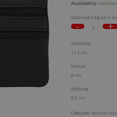
Availability:
Készlete
Vásárold meg ezt a te
-
+
Szélesség
11,5 cm
hossza
8 cm
Mélység
0,5 cm
Cikkszám:
5903051255