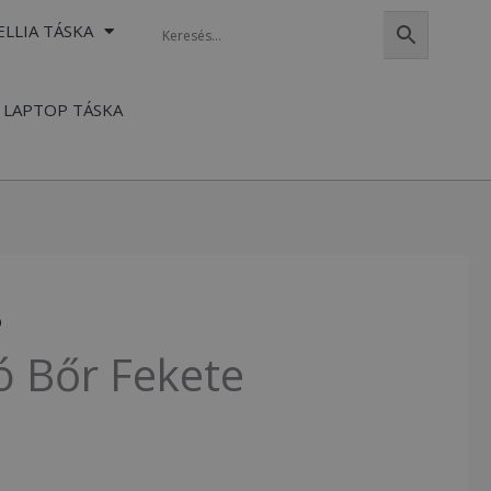
ELLIA TÁSKA
LAPTOP TÁSKA
ó
ó Bőr Fekete