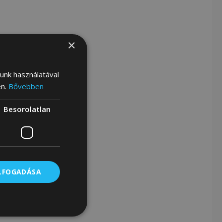
×
lunk használatával
en.
Bővebben
Besorolatlan
ELFOGADÁSA