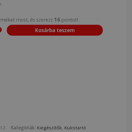
n
rméket most, és szerezz
16
pontot!
Kosárba teszem
212
Kategóriák:
Kiegészítők
,
Kulcstartó