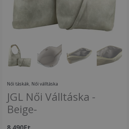
Női táskák
,
Női válltáska
JGL Női Válltáska -
Beige-
8 490
Ft