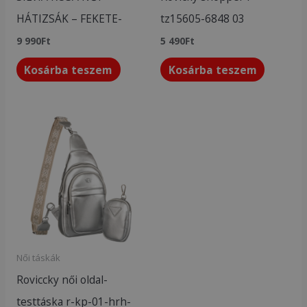
HÁTIZSÁK – FEKETE-
tz15605-6848 03
9 990
Ft
5 490
Ft
Kosárba teszem
Kosárba teszem
Női táskák
Roviccky női oldal-
testtáska r-kp-01-hrh-