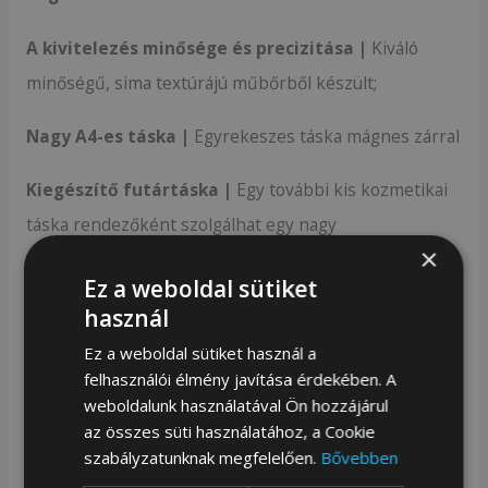
A kivitelezés minősége és precizitása |
Kiváló
minőségű, sima textúrájú műbőrből készült;
Nagy A4-es táska |
Egyrekeszes táska mágnes zárral
Kiegészítő futártáska |
Egy további kis kozmetikai
táska rendezőként szolgálhat egy nagy
×
vásárlótáskában, vagy külön kiegészítővé is válhat –
Ez a weboldal sütiket
mindezt az állítható csatolt vállpántnak köszönhetően;
használ
Nagy kapacitású
Ez a weboldal sütiket használ a
felhasználói élmény javítása érdekében. A
A betét eltávolítása után ez az egyrekeszes táska A4-
weboldalunk használatával Ön hozzájárul
az összes süti használatához, a Cookie
es formátumú.
szabályzatunknak megfelelően.
Bővebben