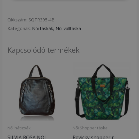
Cikkszám:
SQTR395-4B
Kategóriák:
Női táskák
,
Női válltáska
Kapcsolódó termékek
Női hátizsák
Női Shopper táska
SILVIA ROSA NŐI
Rovicky shopper r-