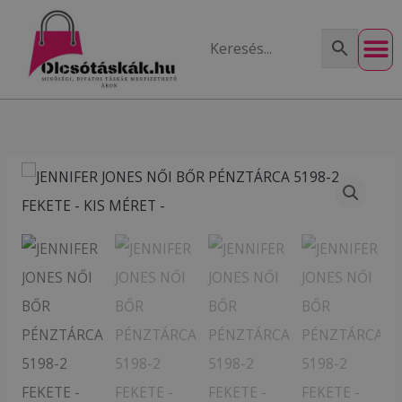
Skip
to
content
JENNIFER
JONES
NŐI
BŐR
PÉNZTÁRCA
5198-
2
FEKETE