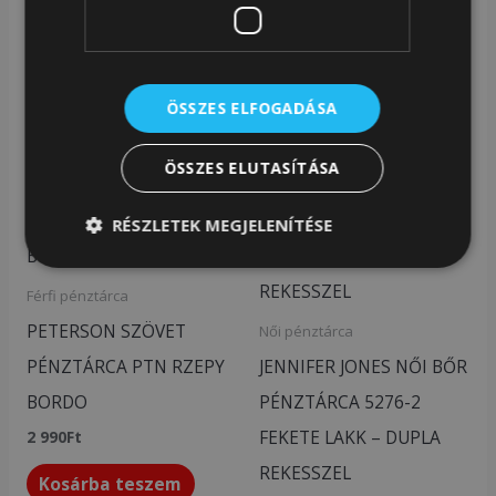
Cikkszám:
76770036
Kategóriák:
Női pénztárca
,
Pénztárca
ÖSSZES ELFOGADÁSA
Kapcsolódó termékek
ÖSSZES ELUTASÍTÁSA
RÉSZLETEK MEGJELENÍTÉSE
Férfi pénztárca
PETERSON SZÖVET
Női pénztárca
PÉNZTÁRCA PTN RZEPY
JENNIFER JONES NŐI BŐR
BORDO
PÉNZTÁRCA 5276-2
FEKETE LAKK – DUPLA
2 990
Ft
REKESSZEL
Kosárba teszem