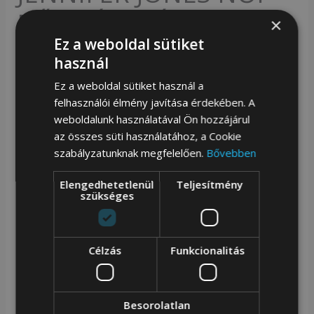
BŐR PÉNZTÁRCA 5198-
×
Ez a weboldal sütiket
2 FEKETE – KIS MÉRET –
használ
Ez a weboldal sütiket használ a
7 990
Ft
felhasználói élmény javítása érdekében. A
weboldalunk használatával Ön hozzájárul
Availability:
Készleten
az összes süti használatához, a Cookie
szabályzatunknak megfelelően.
Bővebben
Vásárold meg ezt a terméket most, és szerezz
80
Elengedhetetlenül
Teljesítmény
pontot!
szükséges
-
+
Célzás
Funkcionalitás
Kosárba teszem
Mérete : 8,5 x 2,5 x 12,5 cm
Besorolatlan