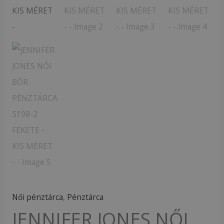
-
KIS
MÉRET
-
mennyiség
Női pénztárca
,
Pénztárca
JENNIFER JONES NŐI