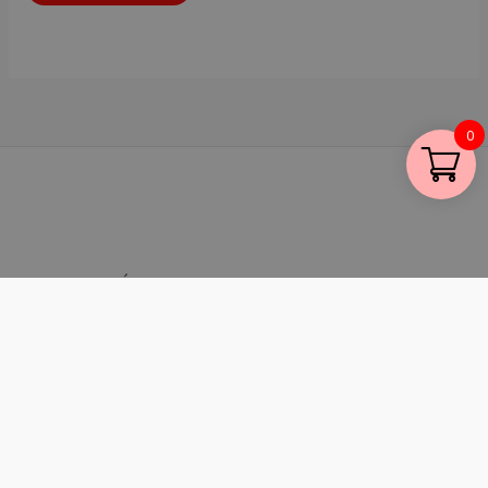
0
Általános Szerződési Feltételek
Adatvédelmi tájékoztatás
Visszaküldés
Copyright © 2026 Olcsótáskák.hu