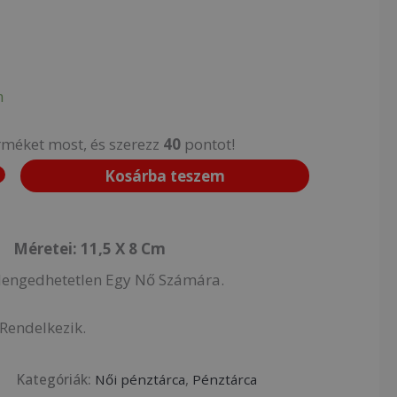
n
rméket most, és szerezz
40
pontot!
Kosárba teszem
Méretei: 11,5 X 8 Cm
Elengedhetetlen Egy Nő Számára.
 Rendelkezik.
4
Kategóriák:
Női pénztárca
,
Pénztárca