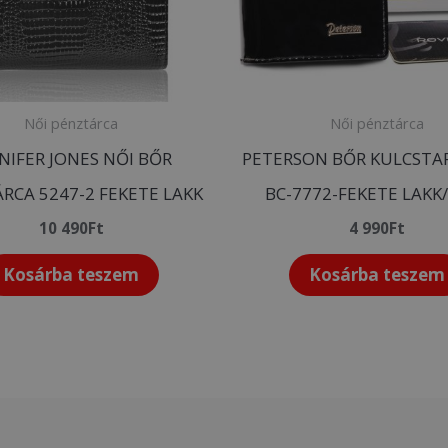
Női pénztárca
Női pénztárca
NIFER JONES NŐI BŐR
PETERSON BŐR KULCST
RCA 5247-2 FEKETE LAKK
BC-7772-FEKETE LAKK
10 490
Ft
4 990
Ft
Kosárba teszem
Kosárba teszem