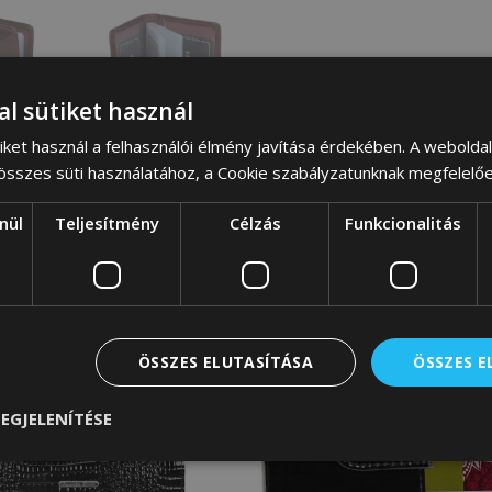
al sütiket használ
iket használ a felhasználói élmény javítása érdekében. A webolda
 összes süti használatához, a Cookie szabályzatunknak megfelelő
nül
Teljesítmény
Célzás
Funkcionalitás
ÖSSZES ELUTASÍTÁSA
ÖSSZES 
EGJELENÍTÉSE