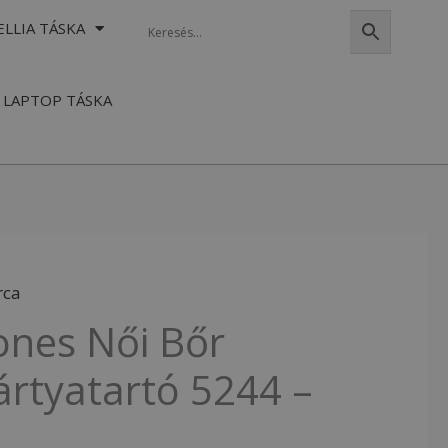
ELLIA TÁSKA
LAPTOP TÁSKA
rca
Jones Női Bőr
ártyatartó 5244 –
artó