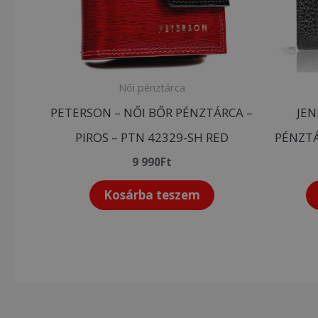
Női pénztárca
PETERSON – NŐI BŐR PÉNZTÁRCA –
JEN
PIROS – PTN 42329-SH RED
PÉNZTÁ
9 990
Ft
Kosárba teszem