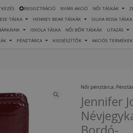
TKEZÉS
REGISZTRÁCIÓ
NYÁRI AKCIÓ
NŐI TÁSKÁK
Z
ESE TÁSKA
HENNEY BEAR TÁSKÁK
SILVIA ROSA TÁSKA
MÁRKÁINK
ISKOLA TÁSKA
NŐI BŐR TÁSKÁK
UTAZÁS
KÁK
PÉNZTÁRCA
KIEGÉSZÍTŐK
AKCIÓS TERMÉKEK
Női pénztárca
,
Pénztá
Jennifer
Jennifer 
Jones
Női
Névjegyk
Bőr
Bordó-
Névjegykártyat