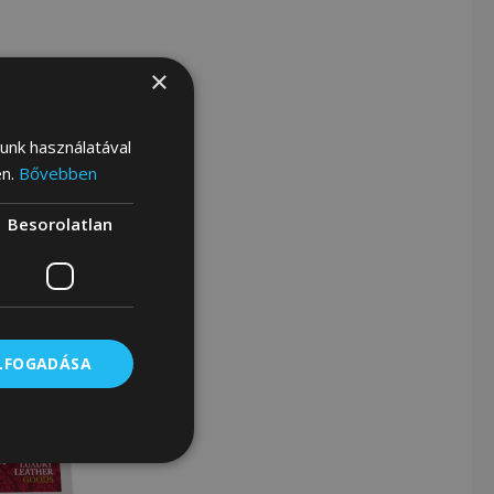
×
lunk használatával
en.
Bővebben
Besorolatlan
ELFOGADÁSA