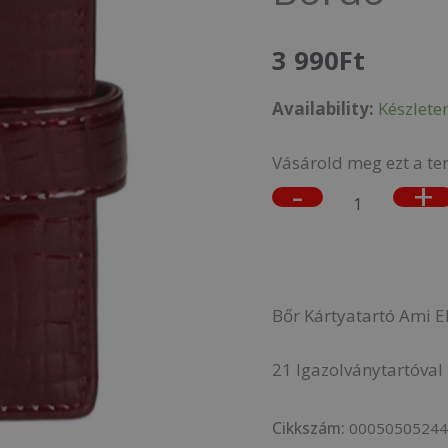
5244
3 990
Ft
-
Bordó-
Availability:
Készlete
mennyiség
Vásárold meg ezt a te
-
+
Bőr Kártyatartó Ami 
21 Igazolványtartóval
Cikkszám:
0005050524