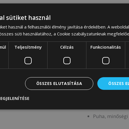
Ez a darab nemcsak gy
al sütiket használ
apró részlet arra töre
iket használ a felhasználói élmény javítása érdekében. A webolda
és megbízható.
 összes süti használatához, a Cookie szabályzatunknak megfelelő
Főbb jellemzők
nül
Teljesítmény
Célzás
Funkcionalitás
100% állati ere
Részletgazdag r
Elől patentos z
ÖSSZES ELUTASÍTÁSA
ÖSSZES 
Belső kártyatar
Két külső cipzá
EGJELENÍTÉSE
Vékony, praktik
Puha, minőségi 