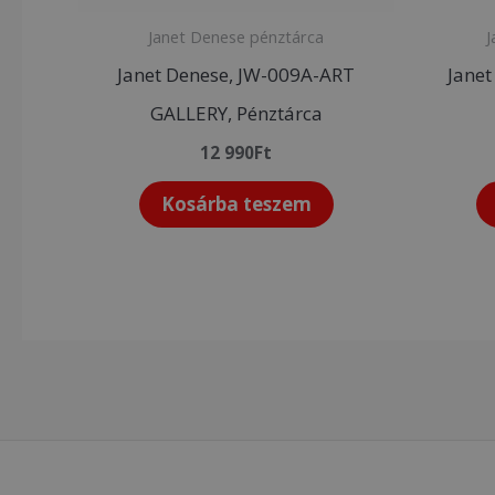
Janet Denese pénztárca
J
Janet Denese, JW-009A-ART
Janet
GALLERY, Pénztárca
12 990
Ft
Kosárba teszem