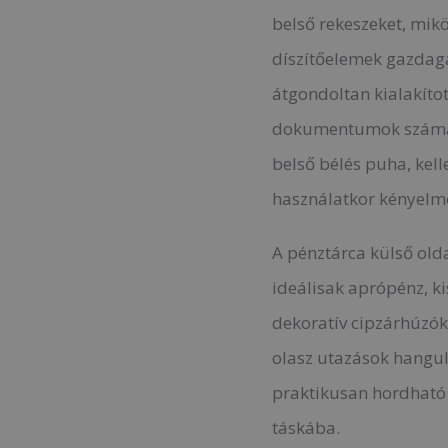
belső rekeszeket, mik
díszítőelemek gazdaga
átgondoltan kialakítot
dokumentumok számára
belső bélés puha, kel
használatkor kényelme
A pénztárca külső olda
ideálisak aprópénz, ki
dekoratív cipzárhúzók
olasz utazások hangul
praktikusan hordható
táskába.