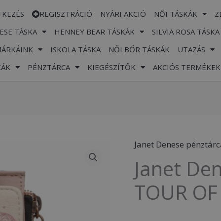
TKEZÉS
REGISZTRÁCIÓ
NYÁRI AKCIÓ
NŐI TÁSKÁK
Z
ESE TÁSKA
HENNEY BEAR TÁSKÁK
SILVIA ROSA TÁSKA
MÁRKÁINK
ISKOLA TÁSKA
NŐI BŐR TÁSKÁK
UTAZÁS
KÁK
PÉNZTÁRCA
KIEGÉSZÍTŐK
AKCIÓS TERMÉKEK
Janet Denese pénztárc
Janet
Janet De
Denese,
JW-
TOUR OF 
007C-
A