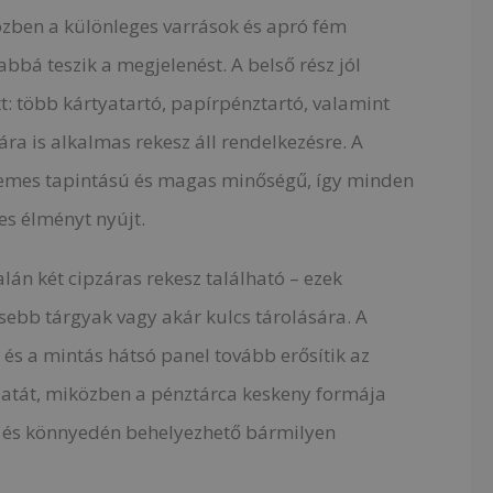
özben a különleges varrások és apró fém
bbá teszik a megjelenést. A belső rész jól
t: több kártyatartó, papírpénztartó, valamint
 is alkalmas rekesz áll rendelkezésre. A
lemes tapintású és magas minőségű, így minden
s élményt nyújt.
lán két cipzáras rekesz található – ezek
sebb tárgyak vagy akár kulcs tárolására. A
 és a mintás hátsó panel tovább erősítik az
atát, miközben a pénztárca keskeny formája
 és könnyedén behelyezhető bármilyen