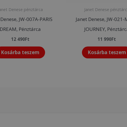
anet Denese pénztárca
Janet Denese pénztár
 Denese, JW-007A-PARIS
Janet Denese, JW-021
DREAM, Pénztárca
JOURNEY, Pénztárc
12 490
Ft
11 990
Ft
Kosárba teszem
Kosárba teszem