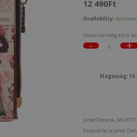
12 490
Ft
TOUR
Availability:
Készlete
OF
ROME,
Vásárold meg ezt a te
Pénztárca
-
+
mennyiség
Magasság: 16 
Janet Denese, JW-007
Fedezd fel a Janet De