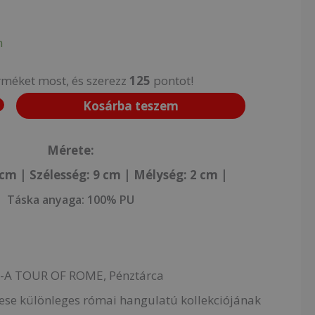
n
rméket most, és szerezz
125
pontot!
Kosárba teszem
Mérete:
cm | Szélesség: 9
cm | Mélység: 2 cm |
Táska anyaga:
100% PU
C-A TOUR OF ROME, Pénztárca
nese különleges római hangulatú kollekciójának