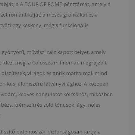
rabját, a A TOUR OF ROME pénztárcát, amely a
szet romantikáját, a mesés grafikákat és a
ötvözi egy keskeny, mégis funkcionális
 gyönyörű, művészi rajz kapott helyet, amely
t idézi meg: a Colosseum finoman megrajzolt
mi díszítések, virágok és antik motívumok mind
nikus, álomszerű látványvilághoz. A középen
 vidám, kedves hangulatot kölcsönöz, miközben
, bézs, krémszín és zöld tónusok lágy, nőies
.
díszítő patentos zár biztonságosan tartja a