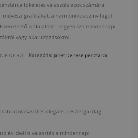
pénztárca tökéletes választás azok számára,
i, művészi grafikákat, a harmonikus színvilágot
ndszerezhető kialakítást – legyen szó mindennapi
étákról vagy akár utazásokról.
OUR OF RO
Kategória:
Janet Denese pénztárca
rábrázolásával és elegáns, részletgazdag
tó és ideális választás a mindennapi