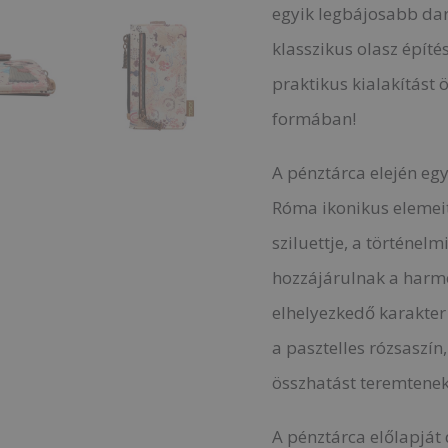
egyik legbájosabb da
klasszikus olasz építé
praktikus kialakítást 
formában!
A pénztárca elején egy
Róma ikonikus elemei
sziluettje, a történel
hozzájárulnak a harmo
elhelyezkedő karakter
a pasztelles rózsaszín
összhatást teremtenek
A pénztárca előlapját 