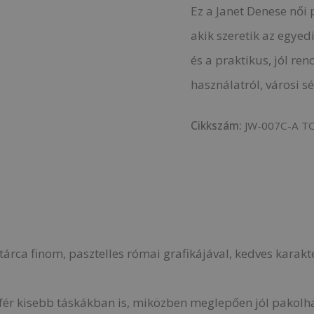
Ez a Janet Denese női 
akik szeretik az egyed
és a praktikus, jól re
használatról, városi s
Cikkszám:
JW-007C-A T
ca finom, pasztelles római grafikájával, kedves karakte
lfér kisebb táskákban is, miközben meglepően jól pakolha