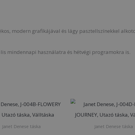
ékos, modern grafikájával és lágy pasztellszínekkel alkot
ális mindennapi használatra és hétvégi programokra is.
Janet Denese táska
Janet Denese táska