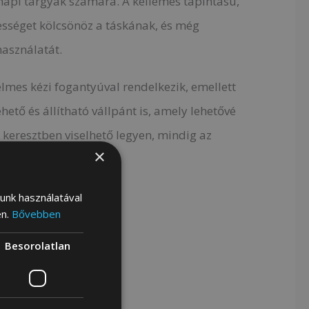
api tárgyak számára. A kellemes tapintású,
ességet kölcsönöz a táskának, és még
használatát.
elmes kézi fogantyúval rendelkezik, emellett
hető és állítható vállpánt is, amely lehetővé
y keresztben viselhető legyen, mindig az
×
lunk használatával
en.
Bővebben
detű anyagtól mentes
i Golden Time grafika
Besorolatlan
sz, jól átlátható belső
ású, mintázott bélés