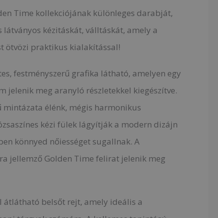
lden Time kollekciójának különleges darabját,
s látványos kézitáskát, válltáskát, amely a
 ötvözi praktikus kialakítással!
tes, festményszerű grafika látható, amelyen egy
m jelenik meg aranyló részletekkel kiegészítve.
ű mintázata élénk, mégis harmonikus
ózsaszínes kézi fülek lágyítják a modern dizájn
en könnyed nőiességet sugallnak. A
ra jellemző Golden Time felirat jelenik meg
l átlátható belsőt rejt, amely ideális a