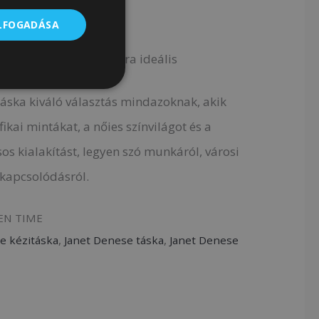
 kézi fogantyú
ELFOGADÁSA
ató vállpánt
hétköznapi használatra ideális
táska kiváló választás mindazoknak, akik
ikai mintákat, a nőies színvilágot és a
sos kialakítást, legyen szó munkáról, városi
ikapcsolódásról.
EN TIME
e kézitáska
,
Janet Denese táska
,
Janet Denese