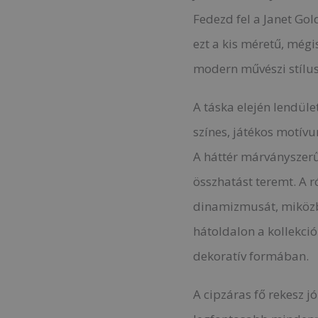
Fedezd fel a Janet Go
ezt a kis méretű, mégi
modern művészi stílust
A táska elején lendüle
színes, játékos motívu
A háttér márványszer
összhatást teremt. A r
dinamizmusát, miközb
hátoldalon a kollekció
dekoratív formában.
A cipzáras fő rekesz jó