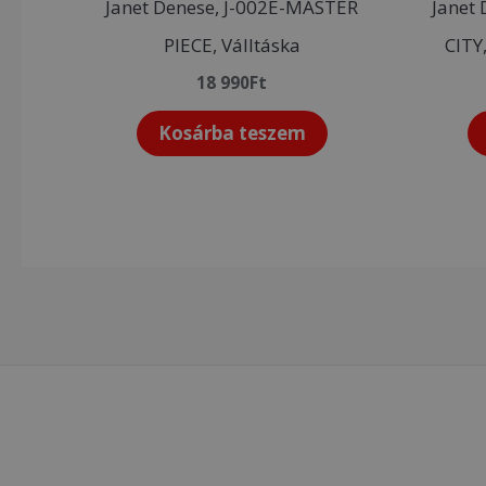
Janet Denese, J-002E-MASTER
Janet
PIECE, Válltáska
CITY
18 990
Ft
Kosárba teszem