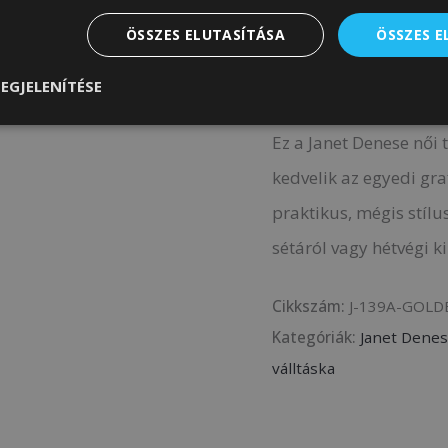
Erős, kényelmes
ÖSSZES ELUTASÍTÁSA
ÖSSZES 
Levehető, állíth
Kompakt méret, 
EGJELENÍTÉSE
Ez a Janet Denese női 
kedvelik az egyedi graf
praktikus, mégis stílu
sétáról vagy hétvégi k
Cikkszám:
J-139A-GOLD
Kategóriák:
Janet Denes
válltáska