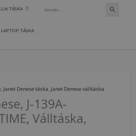
LLIA TÁSKA
LAPTOP TÁSKA
a
,
Janet Denese táska
,
Janet Denese válltáska
ese, J-139A-
IME, Válltáska,
a