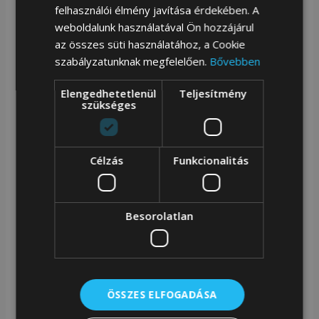
felhasználói élmény javítása érdekében. A
A MAYA JOURNEY kollekció minden darabjára jellemző
weboldalunk használatával Ön hozzájárul
az összes süti használatához, a Cookie
a gondosan megtervezett művészi grafika, a
szabályzatunknak megfelelően.
Bővebben
részletgazdagság és a különleges kulturális hangulat,
amely egyedivé teszi a hétköznapi megjelenést. A J-
Elengedhetetlenül
Teljesítmény
szükséges
047B modell ezt a varázslatos stílust egy kompakt,
mégis rendkívül hasznos formába önti.
Célzás
Funkcionalitás
Főbb jellemzők
100% állati eredetű anyagtól mentes.
Besorolatlan
Maja piramist és kultúrát idéző illusztrációk a
táska elején.
Cipzáras főrekesz, tágas és jól rendszerezhető
belső térrel.
ÖSSZES ELFOGADÁSA
Belső nyitott és cipzáras zsebek.