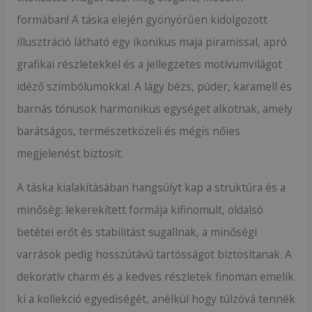
formában! A táska elején gyönyörűen kidolgozott
illusztráció látható egy ikonikus maja piramissal, apró
grafikai részletekkel és a jellegzetes motívumvilágot
idéző szimbólumokkal. A lágy bézs, púder, karamell és
barnás tónusok harmonikus egységet alkotnak, amely
barátságos, természetközeli és mégis nőies
megjelenést biztosít.
A táska kialakításában hangsúlyt kap a struktúra és a
minőség: lekerekített formája kifinomult, oldalsó
betétei erőt és stabilitást sugallnak, a minőségi
varrások pedig hosszútávú tartósságot biztosítanak. A
dekoratív charm és a kedves részletek finoman emelik
ki a kollekció egyediségét, anélkül hogy túlzóvá tennék