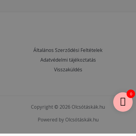
Általános Szerződési Feltételek
Adatvédelmi tájékoztatás
Visszaküldés
0
Copyright © 2026 Olcsótáskák.hu
Powered by Olcsótáskák.hu