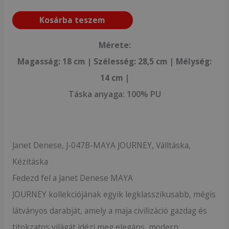
Kosárba teszem
Mérete:
Magasság: 18 cm | Szélesség: 28,5
cm | Mélység:
14 cm |
Táska anyaga:
100% PU
Janet Denese, J-047B-MAYA JOURNEY, Válltáska,
Kézitáska
Fedezd fel a Janet Denese MAYA
JOURNEY kollekciójának egyik legklasszikusabb, mégis
látványos darabját, amely a maja civilizáció gazdag és
titokzatos világát idézi meg elegáns, modern