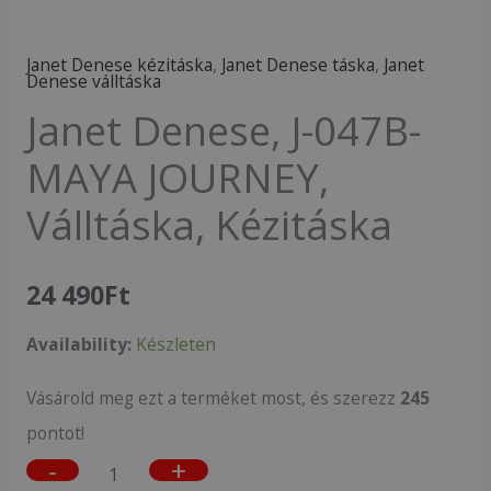
mennyiség
Janet Denese kézitáska
,
Janet Denese táska
,
Janet
Denese válltáska
Janet Denese, J-047B-
MAYA JOURNEY,
Válltáska, Kézitáska
24 490
Ft
Availability:
Készleten
Vásárold meg ezt a terméket most, és szerezz
245
pontot!
-
+