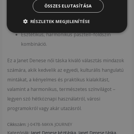
Hátsó cípzáras kis zsebbel
ÖSSZES ELUTASÍTÁSA
Levehető, állítható vállpánt.
RÉSZLETEK MEGJELENÍTÉSE
Kényelmesen párnázott kézifogók.
Esztétikus, harmonikus pasztell–földszín
kombináció.
Ez a Janet Denese női táska kiváló választás mindazok
számára, akik kedvelik az egyedi, kulturális hangulatú
mintákat, a kényelmes és praktikus kialakítást,
valamint a harmonikus, természetes színvilágot –
legyen szó hétköznapi használatról, városi
programokról vagy akár utazásról.
Cikkszám:
J-047B-MAYA JOURNEY
Kategóriák:
Janet Denese kézitáska
,
Janet Denese táska
,