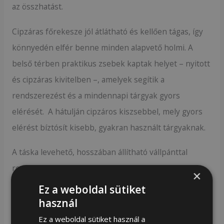
az összhatást.
Cipzáras főrekesze jól átlátható és kellően tágas, így
könnyedén elfér benne minden alapvető holmi. A
belső térben praktikus zsebek kaptak helyet – nyitott
és cipzáras kivitelben –, amelyek segítik a
rendszerezést és a mindennapi tárgyak gyors
elérését. A hátulján cipzáros kiszsebbel, mely gyors
elérést bíztósít kisebb, gyakran használt tárgyaknak.
A táska levehető, hosszában állítható vállpánttal
rendelkezik, így kézitáskaként és válltáskaként
×
egyaránt kényelmesen viselhető. A fogantyúk
Ez a weboldal sütiket
kellemesen párnázottak, biztos fogást nyújtanak, a
használ
táska pedig könnyedén tartható hosszabb időn át is.
Ez a weboldal sütiket használ a